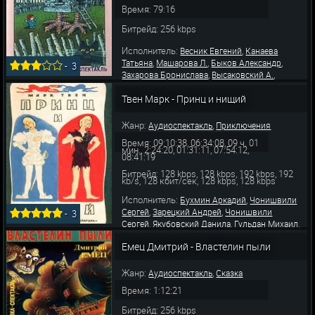
Время: 79:16
Битрейд: 256 kbps
Исполнитель:
,
Весник Евгений
Канаева
,
,
,
Татьяна
Машарова Л.
Быков Александр
-
3
,
,
Захарова Бронислава
Высаковский А.
,
,
Рассиева Наталья
Бажанов А.
Назарова
,
Твен Марк - Принц и нищий
Александра
Ртищева П.
Жанр:
,
Аудиоспектакль
Приключения
Время: 09:10:38, 06:34:08, 09 ч. 01
мин., 2:24:20, 01:31:11, 07:54:12,
08:41:19
Битрейд: 128 kbps, 128 kbps, 192 kbps, 192
kb/s, 128 кбит/сек, 128 kbps, 128 kbps
Исполнитель:
,
Бухмин Аркадий
Чонишвили
,
,
Сергей
Зарецкий Андрей
Чонишвили
-
3
,
,
,
Сергей
Якубовский Данила
Гульдан Михаил
,
,
Щербинин Олег
Карапетян Артем
Емец Дмитрий - Властелин пыли
,
,
Коврижных Александр
Якубовская Ирина
,
,
Якубовская Лена
Лобанова Юлия
Бурделов
,
,
,
Олег
Хазов Евгений
Юревич Ирина
Люба
Жанр:
,
Аудиоспектакль
Сказка
Время: 1:12:21
Битрейд: 256 kbps