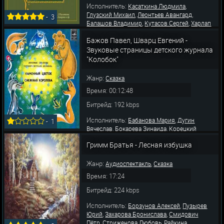
Исполнитель:
,
Касаткина Людмила
,
,
Глузский Михаил
Леонтьев Авангард
-
3
,
,
Балашов Владимир
Кутасов Сергей
Харлап
,
,
,
Светлана
Бородин Леонид
Жирнов Сергей
,
,
Бажов Павел, Шварц Евгений -
Ахеджакова Лия
Дуров Лев
Невинный
,
,
Вячеслав
Назарова Александра
Анофриев
Звуковые страницы детского журнала
,
,
Олег
Андреева Зинаида
Захарова
"Колобок"
Бронислав
Жанр:
Сказка
Время: 00:12:48
Битрейд: 192 kbps
Исполнитель:
,
Бабанова Мария
Дугин
-
1
,
,
Вячеслав
Бокарева Зинаида
Корецкий
,
,
Владимир
Матюшина Любовь
Курьянова
Гримм Братья - Лесная избушка
,
,
Татьяна
Солонина Ирина
Захарова
,
,
Бронислава
Потоцкая Ирина
Ушаков А.
Жанр:
,
Аудиоспектакль
Сказка
Время: 17:24
Битрейд: 224 kbps
Исполнитель:
,
Борзунов Алексей
Пузырев
,
,
Юрий
Захарова Бронислава
Смидович
,
,
Пётр
Стриженова Любовь
Райкина