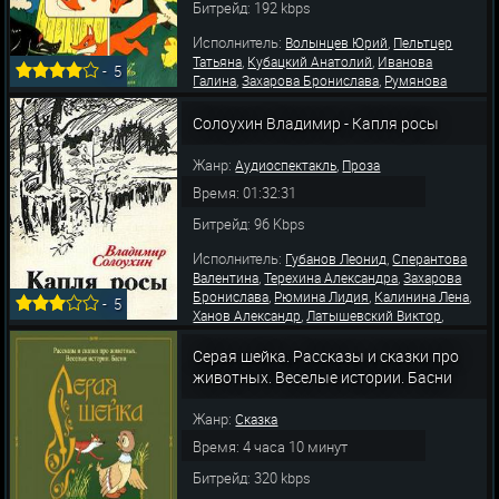
Битрейд: 192 kbps
Исполнитель:
,
Волынцев Юрий
Пельтцер
,
,
Татьяна
Кубацкий Анатолий
Иванова
-
5
,
,
Галина
Захарова Бронислава
Румянова
,
,
,
Клара
Литвинова Наталия
Шабарин Лев
,
,
Васильев Евгений
Бокарева Зинаида
Солоухин Владимир - Капля росы
,
Зубарев Виктор
Горюнова Анна
Жанр:
,
Аудиоспектакль
Проза
Время: 01:32:31
Битрейд: 96 Kbps
Исполнитель:
,
Губанов Леонид
Сперантова
,
,
Валентина
Терехина Александра
Захарова
,
,
,
Бронислава
Рюмина Лидия
Калинина Лена
-
5
,
,
Ханов Александр
Латышевский Виктор
,
,
Шальнов Павел
Рякина Анна
Сперантова
Валентина
Серая шейка. Рассказы и сказки про
животных. Веселые истории. Басни
Жанр:
Сказка
Время: 4 часа 10 минут
Битрейд: 320 kbps