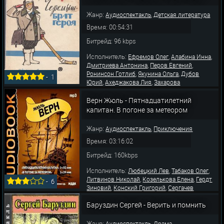
Жанр:
,
Аудиоспектакль
Детская литература
Время: 00:54:31
Битрейд: 96 kbps
Исполнитель:
,
,
Ефремов Олег
Алабина Инна
,
,
Дмитриева Антонина
Перов Евгений
,
,
Ронинсон Готлиб
Якунина Ольга
Дубов
-
1
,
,
Юрий
Ахеджакова Лия
Захарова
,
,
Бронислава
Каплан Ольга
Курьянова
,
Татьяна
Королева Елена
Верн Жюль - Пятнадцатилетний
капитан. В погоне за метеором
Жанр:
,
Аудиоспектакль
Приключения
Время: 03:16:02
Битрейд: 160kbps
Исполнитель:
,
,
Любецкий Лев
Табаков Олег
,
,
Литвинов Николай
Козелькова Елена
Гердт
-
6
,
,
Зиновий
Конский Григорий
Сергачев
,
,
Виктор
Левинсон Борис
Захарова
Баруздин Сергей - Верить и помнить
Бронислава
Жанр:
,
Аудиоспектакль
Драма