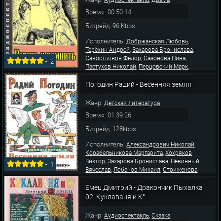
Время: 00:50:14
Битрейд: 96 Kbps
Исполнитель:
,
Добржанская Любовь
,
,
Терёхин Андрей
Захарова Бронислава
,
,
Савостьянов Фёдор
Сазонова Нина
-
2
,
,
Пастухов Николай
Перцовский Марк
,
Колофидин Никифор
Вишняков Пётр
Погодин Радий - Весенняя земля
Жанр:
Детская литература
Время: 01:39:26
Битрейд: 128kbps
Исполнитель:
,
Александрович Николай
,
Корабельникова Маргарита
Хохряков
,
,
Виктор
Захарова Бронислава
Невинный
-
1
,
,
Вячеслав
Лобанов Михаил
Стриженова
,
,
,
Любовь
Иванов Борис
Ильина Людмила
Потоцкая Ирина
Емец Дмитрий - Дракончик Пыхалка
02. Куклаваня и К°
Жанр:
,
Аудиоспектакль
Сказка