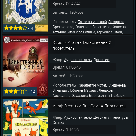
Время: 00:47:42
Битрейд: 128kbps
Исполнитель:
,
Баталов Алексей
Захарова
,
,
Бронислава
Калинина Валентина
Канаева
-
4
,
,
,
Татьяна
Иванова Галина
Тарханов Иван
Литвинова Наталия
Кристи Агата - Таинственный
посетитель
Жанр:
,
Аудиоспектакль
Детектив
Время: 01:08:43
Битрейд: 192kbps
Исполнитель:
,
Карапетян Артем
Андреева
,
,
Зинаида
Лобанов Михаил
Леньков
-
14
,
,
Александр
Захарова Бронислава
Шабарин
Лев
Улоф Экхольм Ян - Семья Ларссенов
Жанр:
,
,
Аудиоспектакль
Детская литература
Сказка
Время: 1:16:26