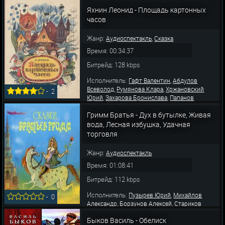
,
,
Бронислава
Менглет Георгий
Гражданкин
Яхнин Леонид - Площадь картонных
,
,
,
Сергей
Макагонова Роза
Дубов Юрий
,
,
часов
Алексеев Николай
Левинсон Борис
,
,
Дмитриева Антонина
Озерцова Елена
,
,
Беленький Яков
Курьянова Татьяна
Львов
Жанр:
,
Аудиоспектакль
Сказка
,
Михаил
Ахеджак
Время: 00:34:37
Битрейд: 128 kbps
Исполнитель:
,
Гафт Валентин
Абдулов
,
,
Всеволод
Румянова Клара
Хржановский
-
2
,
,
Юрий
Захарова Бронислава
Папанов
,
,
,
Анатолий
Цейц Сергей
Баранцев Анатолий
Гримм Братья - Дух в бутылке, Живая
Львов Михаил
вода, Лесная избушка, Удачная
торговля
Жанр:
Аудиоспектакль
Время: 01:08:41
Битрейд: 112 kbps
Исполнитель:
,
Пузырев Юрий
Михайлов
-
0
,
,
Александр
Борзунов Алексей
Стариков
,
,
Александр
Суховерко Рогволд
Семенов
Быков Василь - Обелиск
,
,
Анатолий
Смидович Пётр
Захарова