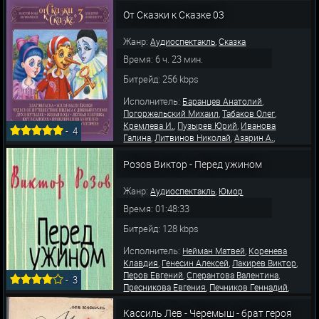
,
,
Зинаида
Захарова Бронислава
Аугшкап
,
,
,
Агрий
Кутасов Сергей
Харлап Светлана
От Сказки к Сказке 03
,
Бородин Леонид
Жирнов Сергей
Жанр:
,
Аудиоспектакль
Сказка
Время: 6 ч. 23 мин.
Битрейд: 256 kbps
Исполнитель:
,
Баранцев Анатолий
,
,
Погоржельский Михаил
Табаков Олег
,
,
Кремлева И.
Пузырев Юрий
Иванова
-
4
,
,
,
Галина
Литвинов Николай
Азарин А.
,
Корабельникова Маргарита
Сперантова
,
,
Валентина
Васильев Евгений
Портнова
Розов Виктор - Перед ужином
,
,
,
Лидия
Эфрос Николай
Орлова Вера
,
Андросов М.
Хржан
Жанр:
,
Аудиоспектакль
Юмор
Время: 01:48:33
Битрейд: 128 kbps
Исполнитель:
,
Нейман Матвей
Коренева
,
,
,
Клавдия
Генесин Алексей
Лакирев Виктор
,
,
Перов Евгений
Сперантова Валентина
-
3
,
,
Пресникова Евгения
Печников Геннадий
,
,
Елисеева Антонина
Захарова Бронислава
Воронов Иван
Кассиль Лев - Черемыш - брат героя