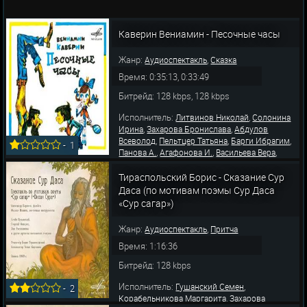
Каверин Вениамин - Песочные часы
Жанр:
,
Аудиоспектакль
Сказка
Время: 0:35:13, 0:33:49
Битрейд: 128 kbps, 128 kbps
Исполнитель:
,
Литвинов Николай
Солонина
,
,
Ирина
Захарова Бронислава
Абдулов
,
,
,
Всеволод
Пельтцер Татьяна
Барги Ибрагим
-
1
,
,
,
Панова А.
Агафонова И.
Васильева Вера
,
,
Литвинов Николай
Байков Виктор
,
,
Бокарева Зинаида
Рязанова Наталья
Тираспольский Борис - Сказание Сур
,
,
Гражданкин Сергей
Захарова Наталья
Пр
Даса (по мотивам поэмы Сур Даса
«Сур сагар»)
Жанр:
,
Аудиоспектакль
Притча
Время: 1:16:36
Битрейд: 128 kbps
Исполнитель:
,
Гушанский Семен
-
2
,
Корабельникова Маргарита
Захарова