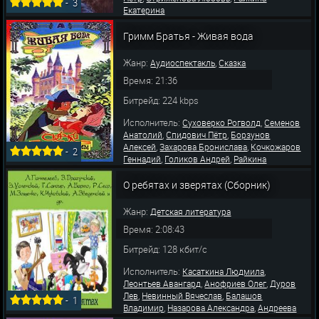
-
3
Екатерина
Гримм Братья - Живая вода
Жанр:
,
Аудиоспектакль
Сказка
Время: 21:36
Битрейд: 224 kbps
Исполнитель:
,
Суховерко Рогволд
Семенов
,
,
Анатолий
Спидович Пётр
Борзунов
,
,
Алексей
Захарова Бронислава
Кочкожаров
-
2
,
,
Геннадий
Голиков Андрей
Райкина
,
,
Екатерина
Стариков Александр
Верник
,
Игорь
Кочкожаров Геннадий
О ребятах и зверятах (Сборник)
Жанр:
Детская литература
Время: 2:08:43
Битрейд: 128 кбит/с
Исполнитель:
,
Касаткина Людмила
,
,
Леонтьев Авангард
Анофриев Олег
Дуров
,
,
Лев
Невинный Вячеслав
Балашов
-
1
,
,
Владимир
Назарова Александра
Андреева