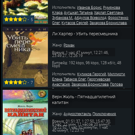
Исполнитель:
,
Иванов Борис
Румянова
,
,
,
Клара
Аугшкап Татьяна
Харлап Светлана
,
,
Зубанова М.
Абдулов Всеволод
Форостенко
-
5
,
,
,
Олег
Кутасов Сергей
Захарова Бронислава
Ртищева Полина
Ли Харпер - Убить пересмешника
Жанр:
Роман
Время: 1 час 47 минут, 12:21:46,
23:49:27, 12:26:19
Битрейд: 192 kbps, 96 kbps, 128 кб/с, 48
kbps
Исполнитель:
,
Куликов Георгий
Миллиоти
,
,
Елена
Табаков Олег
Георгиевская
-
7
,
,
Анастасия
Захарова Бронислава
Попова
,
,
,
Вера
Иванова Людмила
Кторов Анатолий
,
,
Фролов Геннадий
Соколова Галина
Лекарев
Верн Жюль - Пятнадцатилетний
,
,
,
Валерий
Аржанов Петр
Постников Михаил
капитан
,
Охлупин Игорь
Добржанская Любовь
Жанр:
,
Аудиоспектакль
Приключения
Время: 01:51:37, 1:27:50, 15:47:30,
6 час. 22 мин, 11 часов 20 минут,
16:22:52, 1 час 52 минуты, 1 час
40 минут, 12:23:12