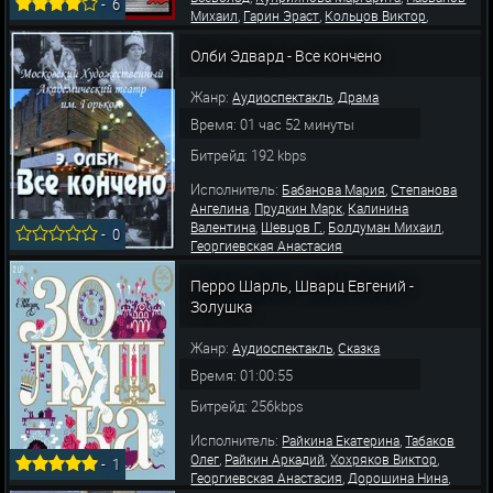
-
6
,
,
,
Михаил
Гарин Эраст
Кольцов Виктор
,
,
Абдулов Осип
Пирогов Леонид
Кубацкий
,
,
Анатолий
Абрамов Михаил
Георгиевская
Олби Эдвард - Все кончено
,
,
Анастасия
Львова Наталья
Орлова
Жанр:
,
Аудиоспектакль
Драма
Время: 01 час 52 минуты
Битрейд: 192 kbps
Исполнитель:
,
Бабанова Мария
Степанова
,
,
Ангелина
Прудкин Марк
Калинина
,
,
,
Валентина
Шевцов Г.
Болдуман Михаил
-
0
Георгиевская Анастасия
Перро Шарль, Шварц Евгений -
Золушка
Жанр:
,
Аудиоспектакль
Сказка
Время: 01:00:55
Битрейд: 256kbps
Исполнитель:
,
Райкина Екатерина
Табаков
,
,
,
Олег
Райкин Аркадий
Хохряков Виктор
-
1
,
,
Георгиевская Анастасия
Дорошина Нина