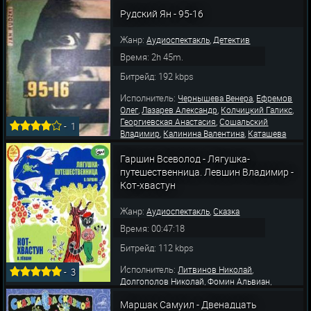
Рудский Ян - 95-16
Жанр:
,
Аудиоспектакль
Детектив
Время: 2h 45m.
Битрейд: 192 kbps
Исполнитель:
,
Чернышева Венера
Ефремов
,
,
,
Олег
Лазарев Александр
Колчицкий Галикс
,
Георгиевская Анастасия
Сошальский
-
1
,
,
Владимир
Калинина Валентина
Каташева
,
,
,
Наталья
Пузырев Юрий
Попов Владимир
,
,
Калинин Сергей
Фролов Геннадий
Гаршин Всеволод - Лягушка-
Евстигнеев Евгений
путешественница. Левшин Владимир -
Кот-хвастун
Жанр:
,
Аудиоспектакль
Сказка
Время: 00:47:18
Битрейд: 112 kbps
Исполнитель:
,
Литвинов Николай
-
3
,
,
Долгополов Николай
Фомин Альвиан
,
,
Плятт Ростислав
Бокарева Зинаида
Маршак Самуил - Двенадцать
,
,
Кучеренко Раиса
Павленко Павел
Юльская