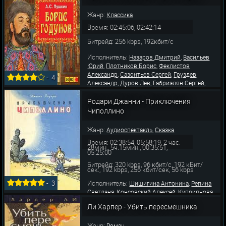
Жанр:
Классика
Время: 02:45:06, 02:42:14
Битрейд: 256 kbps, 192кбит/с
Исполнитель:
,
Назаров Дмитрий
Васильев
,
,
Юрий
Плотников Борис
Феклистов
,
,
Александр
Сазонтьев Сергей
Груздев
-
4
,
,
,
Александр
Дуров Лев
Габриэлян Сергей
,
,
Толкалина Любовь
Киреева Ирина
Шалевич
,
,
Вячеслав
Васьков Михаил
Вдовин
Родари Джанни - Приключения
,
,
Александр
Гребенщикова Лариса
Пожаров
Чиполлино
Алекс
Жанр:
,
Аудиоспектакль
Сказка
Время: 02:38:54, 05:58:19, 2 час.
28мин., 5ч.15мин., 00:35:51,
05:25:00
Битрейд: 320 kbps, 96 кбит/с, 192 кБит/
сек., 192 kbps, 256 кбит/сек, 56 kbps
Исполнитель:
,
-
3
Шишигина Антонина
Репина
,
,
Светлана
Консовский Алексей
Куприянова
,
,
,
Маргарита
Названов Михаил
Гарин Эраст
Ли Харпер - Убить пересмешника
,
,
Кольцов Виктор
Абдулов Осип
Пирогов
,
,
Леонид
Кубацкий Анатолий
Абрамов
Жанр:
,
,
Роман
Михаил
Георгиевская Анастасия
Орлова