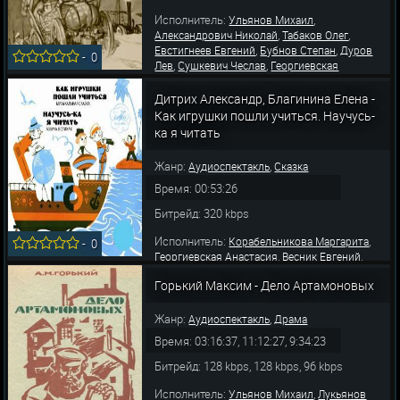
Исполнитель:
,
Ульянов Михаил
,
,
Александрович Николай
Табаков Олег
,
,
Евстигнеев Евгений
Бубнов Степан
Дуров
-
0
,
,
Лев
Сушкевич Чеслав
Георгиевская
,
,
Анастасия
Румянова Клара
Кенигсон
,
,
Владимир
Николаев Карл
Погоржельский
Дитрих Александр, Благинина Елена -
,
,
,
Михаил
Кваша Игорь
Папанов Анатолий
Как игрушки пошли учиться. Научусь-
Никулин Вале
ка я читать
Жанр:
,
Аудиоспектакль
Сказка
Время: 00:53:26
Битрейд: 320 kbps
Исполнитель:
,
Корабельникова Маргарита
-
0
,
,
Георгиевская Анастасия
Весник Евгений
,
,
Толмазов Борис
Левинсон Борис
Плятт
Горький Максим - Дело Артамоновых
Ростислав
Жанр:
,
Аудиоспектакль
Драма
Время: 03:16:37, 11:12:27, 9:34:23
Битрейд: 128 kbps, 128 kbps, 96 kbps
Исполнитель:
,
Ульянов Михаил
Лукьянов