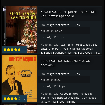
Евсеев Борис - И третий - не лишний,
или Чертежи фараона
Жанр:
,
Аудиоспектакль
Юмор
Время: 00:58:33
Битрейд: 128kbps
Исполнитель:
,
Калинина Любовь
Васильев
,
,
Владимир
Ронинсон Готлиб
Ряховская
-
1
,
,
,
Эльвира
Броневой Леонид
Белоусова Анна
,
Георгиевская Анастасия
Мащенко
,
,
Ардов Виктор - Юмористические
Владимир
Конопацкий Иосиф
Аугшкап
,
,
,
Агрий
Антропова Галина
Кареев Леонид
рассказы
,
,
Разинова Елизавета
Чижевская Марина
Серё
Жанр:
,
Аудиоспектакль
Юмор
Время: 0:46:33
Битрейд: 128 kbps
Исполнитель:
,
Ардов Виктор
Раневская
,
,
Фаина
Георгиевская Анастасия
Белоусов
-
7
,
Михаил
Пельтцер Татьяна