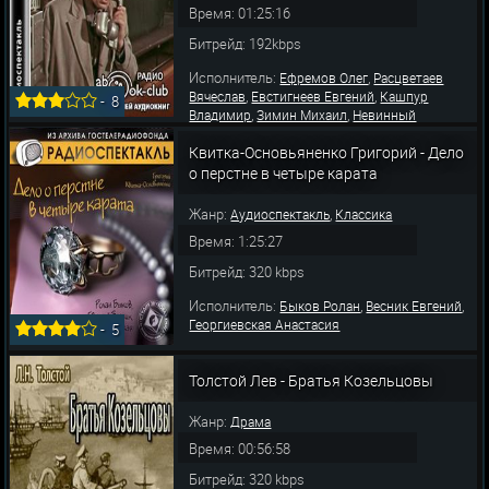
Время: 01:25:16
Битрейд: 192kbps
Исполнитель:
,
Ефремов Олег
Расцветаев
,
,
Вячеслав
Евстигнеев Евгений
Кашпур
-
8
,
,
Владимир
Зимин Михаил
Невинный
,
,
Вячеслав
Киндинов Евгений
Губанов
,
,
Квитка-Основьяненко Григорий - Дело
Леонид
Георгиевская Анастасия
Калягин
,
,
Александр
Ханаева Евгения
Щербаков Пётр
о перстне в четыре карата
Жанр:
,
Аудиоспектакль
Классика
Время: 1:25:27
Битрейд: 320 kbps
Исполнитель:
,
,
Быков Ролан
Весник Евгений
Георгиевская Анастасия
-
5
Толстой Лев - Братья Козельцовы
Жанр:
Драма
Время: 00:56:58
Битрейд: 320 kbps