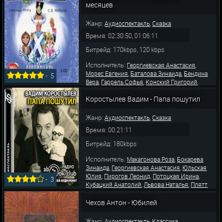
,
,
,
месяцев
Юлия
Васильева Вера
Иванова Галина
,
Киселева Надежда
Георгиевская Анастасия
Жанр:
,
Аудиоспектакль
Сказка
Время: 02:30:50, 01:06:11
Битрейд: 170kbps, 120 kbps
Исполнитель:
,
Георгиевская Анастасия
,
,
Морес Евгения
Баталова Зинаида
Бендина
-
5
,
,
,
Вера
Гаррель Софья
Конский Григорий
,
,
Людвигов Павел
Марков Василий
Жильцов
,
,
Коростылев Вадим - Папа пошутил
Алексей
Кондратьев Никита
Кириллин
,
,
Владимир
Шишков Анатолий
Бабанин
,
,
Константин
Готовцев Владимир
Муравьев
Жанр:
,
Аудиоспектакль
Сказка
Время: 00:21:11
Битрейд: 180kbps
Исполнитель:
,
Макагонова Роза
Бокарева
,
,
Зинаида
Георгиевская Анастасия
Юльская
,
,
,
Юлия
Пирогов Леонид
Потоцкая Ирина
-
3
,
,
Кубацкий Анатолий
Львова Наталья
Плятт
Ростислав
Чехов Антон - Юбилей
Жанр:
,
Аудиоспектакль
Классика