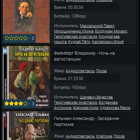
Время: 00:30:04
Битрейд: 128kbps
Исполнитель:
,
Массальский Павел
,
,
Мирошниченко Ирина
Болдуман Михаил
,
Георгиевская Анастасия
Кондратьев
-
0
,
,
Никита
Кудлай Пётр
Касперович Юрий
Файнберг Владимир - Ночь на
автостанции
Жанр:
,
Аудиоспектакль
Проза
Время: 01:25:56
Битрейд: 192kbps
Исполнитель:
,
Шалевич Вячеслав
,
Георгиевская Анастасия
Богданова
-
3
,
,
,
Антонина
Жаркова Кира
Удовикова Раиса
,
,
Емельянов Владимир
Пушмынев Виталий
,
,
Гельман Александр - Заседание
Щербаков Пётр
Белова Людмила
,
,
Аннапольский Григорий
Иванова Людмила
парткома
,
,
Кругляк Галина
Белоусова Мария
Павленко
,
Павел
Перш
Жанр:
,
,
Аудиоспектакль
Классика
Проза