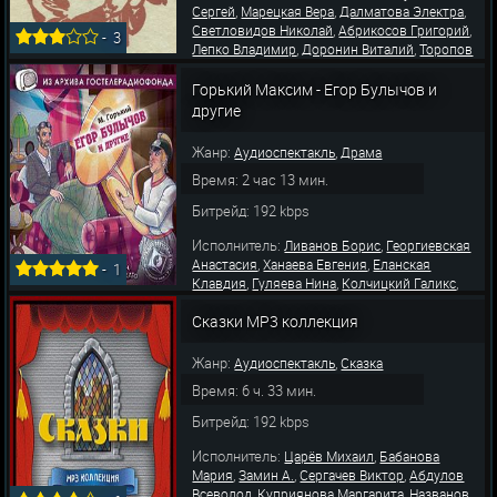
,
,
,
Сергей
Марецкая Вера
Далматова Электра
,
,
Светловидов Николай
Абрикосов Григорий
-
3
,
,
Лепко Владимир
Доронин Виталий
Торопов
,
,
Анатолий
Грибов Алексей
Сашин-
,
Никольский Александр
Покровский
Горький Максим - Егор Булычов и
,
,
Алексей
Георгиевская Анастасия
Алексеев
другие
Жанр:
,
Аудиоспектакль
Драма
Время: 2 час 13 мин.
Битрейд: 192 kbps
Исполнитель:
,
Ливанов Борис
Георгиевская
,
,
Анастасия
Ханаева Евгения
Еланская
-
1
,
,
,
Клавдия
Гуляева Нина
Колчицкий Галикс
,
,
Стриженов Олег
Кудрявцев Иван
Прудкин
,
,
Сказки MP3 коллекция
Марк
Калиновская Галина
Клинина
,
,
Валентина
Градополов Константин
,
,
Жильцов Алексей
Недзвецкий Юрий
Попов
Жанр:
,
Аудиоспектакль
Сказка
В
Время: 6 ч. 33 мин.
Битрейд: 192 kbps
Исполнитель:
,
Царёв Михаил
Бабанова
,
,
,
Мария
Замин А.
Сергачев Виктор
Абдулов
,
,
Всеволод
Куприянова Маргарита
Названов