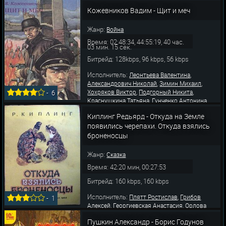
,
,
Новожилова Галина
Бабанова Мария
,
,
Кожевников Вадим - Щит и меч
Корабельникова Маргарита
Весник Евгений
Иванов Борис
Жанр:
Война
Время: 02:48:34, 44:55:19, 40 час.
03 мин. 15 сек.
Битрейд: 128kbps, 96 kbps, 56 kbps
Исполнитель:
,
Леонтьева Валентина
,
,
Александрович Николай
Зимин Михаил
,
,
Хохряков Виктор
Подгорный Никита
-
6
,
,
Краснушкина Татьяна
Гунченко Антонина
,
,
Весник Евгений
Вейцлер Леонид
Кенигсон
Киплинг Редьярд - Откуда на Земле
,
,
,
Владимир
Косухин Игорь
Воронов Иван
появились черепахи. Откуда взялись
,
,
Невинный Вячеслав
Папанов Анатолий
броненосцы
Сушке
Жанр:
Сказка
Время: 42:20 мин, 00:27:53
Битрейд: 160 kbps, 160 kbps
Исполнитель:
,
Плятт Ростислав
Грибов
-
1
,
,
Алексей
Георгиевская Анастасия
Орлова
,
Вера
Баранцев Анатолий
Пушкин Александр - Борис Годунов