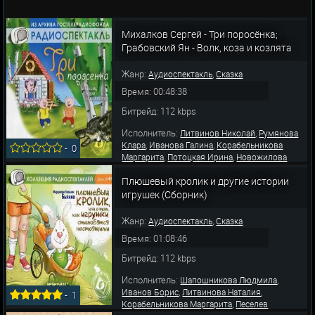
Михалков Сергей - Три поросёнка;
Грабовский Ян - Волк, коза и козлята
Жанр:
,
Аудиоспектакль
Сказка
Время: 00:48:38
Битрейд: 112 kbps
Исполнитель:
,
Литвинов Николай
Румянова
,
,
Клара
Иванова Галина
Корабельникова
-
0
,
,
Маргарита
Потоцкая Ирина
Новожилова
,
,
,
Галина
Ильина Людмила
Пузырев Юрий
,
Плюшевый кролик и другие истории
Песелев Аркадий
Шабарин Лев
игрушек (Сборник)
Жанр:
,
Аудиоспектакль
Сказка
Время: 01:08:46
Битрейд: 112 kbps
Исполнитель:
,
Шапошникова Людмила
,
,
Иванов Борис
Литвинова Наталия
-
1
,
Корабельникова Маргарита
Песелев