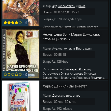
Жанр:
,
Аудиоспектакль
Драма
Время: 01:02:42, 01:15:22
Битрейд: 320 kbps, 96 Kbps
-
5
Исполнитель:
,
Зозулин Виктор
Песелев
,
,
,
Аркадий
Эфрос Анатолий
Камаев Виктор
Чернышева Зоя - Мария Ермолова.
,
,
Спивак Анатолий
Яковлева Ольга
Страницы жизни
,
Салтыковская Вероника
Высоцкий
,
,
Владимир
Грачев Анатолий
Котов
,
,
,
Александр
Сирина Ольга
Лакирев Виктор
Жанр:
,
Аудиоспектакль
Биография
,
Богатырёв Юрий
Филозов Альберт
Время: 00:58:18
Битрейд: 128kbps
Исполнитель:
,
Суховерко Рогволд
,
,
Остроумова Ольга
Андреева Зинаида
-
0
,
,
Земляникин Владимир
Полякова Людмила
,
,
Ларионов Всеволод
Бочкарев Василий
,
,
Хармс Даниил - Вы знаете?
Тенякова Наталья
Любецкий Лев
,
,
Шапошникова Людмила
Жирнов Сергей
,
,
Янушкевич Михаил
Тарасова Ольга
Песелев
Жанр:
Детская литература
Аркадий
Время: 02 час. 30 мин.
Битрейд: 192 кбит/с