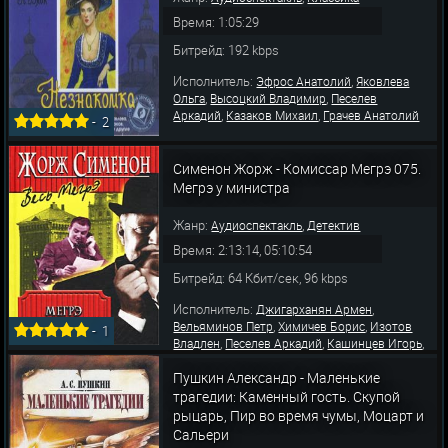
Время: 1:05:29
Битрейд: 192 kbps
Исполнитель:
,
Эфрос Анатолий
Яковлева
,
,
Ольга
Высоцкий Владимир
Песелев
,
,
Аркадий
Казаков Михаил
Грачев Анатолий
-
2
Сименон Жорж - Комиссар Мегрэ 075.
Мегрэ у министра
Жанр:
,
Аудиоспектакль
Детектив
Время: 2:13:14, 05:10:54
Битрейд: 64 Кбит/сек, 96 kbps
Исполнитель:
,
Джигарханян Армен
,
,
Вельяминов Петр
Химичев Борис
Изотов
-
1
,
,
,
Владлен
Песелев Аркадий
Кашинцев Игорь
,
,
Верник Игорь
Коротков Геннадий
Кара-
,
,
Пушкин Александр - Маленькие
Моско Инна
Колчицкий Галикс
Волков
,
,
,
Юрий
Таранеев Сергей
Аринина Людмила
трагедии: Каменный гость. Скупой
,
,
Салант Николай
Мизери Светлана
Мольчен
рыцарь, Пир во время чумы, Моцарт и
Сальери