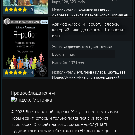
kbps, 128, 320 kbps
Исполнитель:
,
-
3
Терновский Евгений
,
,
Андреева Зинаида
Иванов Борис
Волынцев
,
,
,
Юрий
Гуляева Нина
Савич Юрий
Азимов Айзек - Я - робот. Человек,
,
,
Очеретянский Алекс
Ларионов Всеволод
который никогда не лгал. Что значит
,
,
Караченцов Николай
Карташева Ирина
имя
,
,
Весник Евгений
Болотников Михаил
,
,
Песелев Аркадий
Долгорукова Людмила
Федоров Евген
Жанр:
,
Аудиоспектакль
Фантастика
Время: 1 час
Битрейд: 192 kbps
Исполнитель:
,
Румянова Клара
Карташева
-
4
,
,
,
Ирина
Зимин Михаил
Лазарев Евгений
,
,
Борзунов Алексей
Лябихов Юрий
,
,
Строганов Юрий
Долгорукова Людмила
Правообладателям
,
,
Весник Евгений
Гребенщикова Лариса
,
,
Любецкий Лев
Зазулин Виктор
Быков
,
,
Александр
Дугин Вячеслав
Песелев
,
Аркадий
Петро
© 2023 Все права соблюдены .Хочу посоветовать вам
новый сайт который только появился в интернет
слушать
просторах. Это сайт на котором можно
аудиокниги онлайн бесплатно
.Не знаю как долго