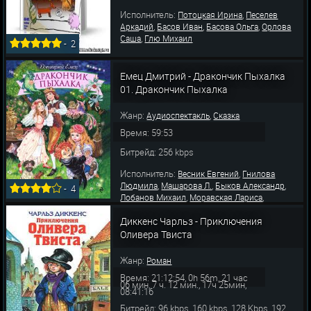
Исполнитель:
,
Потоцкая Ирина
Песелев
,
,
,
Аркадий
Басов Иван
Басова Ольга
Орлова
,
Саша
Глю Михаил
-
2
Емец Дмитрий - Дракончик Пыхалка
01. Дракончик Пыхалка
Жанр:
,
Аудиоспектакль
Сказка
Время: 59:53
Битрейд: 256 kbps
Исполнитель:
,
Весник Евгений
Гнилова
,
,
,
Людмила
Машарова Л.
Быков Александр
-
4
,
,
Лобанов Михаил
Моравская Лариса
,
Песелев Аркадий
Ртищева П.
Диккенс Чарльз - Приключения
Оливера Твиста
Жанр:
Роман
Время: 21:12:54, 0h 56m, 21 час
06 мин, 7 ч. 12 мин., 17ч 25мин,
08:41:16
Битрейд: 96 kbps, 160 kbps, 128 Kbps, 192