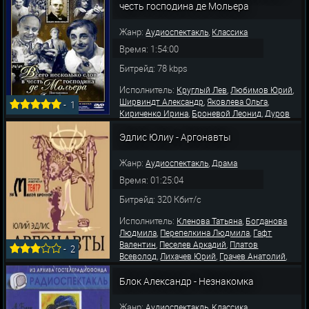
честь господина де Мольера
Жанр:
,
Аудиоспектакль
Классика
Время: 1:54:00
Битрейд: 78 kbps
Исполнитель:
,
,
Круглый Лев
Любимов Юрий
,
,
Ширвиндт Александр
Яковлева Ольга
-
1
,
,
Кириченко Ирина
Броневой Леонид
Дуров
,
,
,
Лев
Майорова Вера
Никонова Н.
Каневский
,
,
,
Эдлис Юлиу - Аргонавты
Леонид
Гафт Валентин
Нейман Матвей
,
,
Платонов Леонид
Песелев Аркадий
,
Дмитриева Антонина
Лямпе Григорий
Жанр:
,
Аудиоспектакль
Драма
Время: 01:25:04
Битрейд: 320 Кбит/с
Исполнитель:
,
Кленова Татьяна
Богданова
,
,
Людмила
Перепелкина Людмила
Гафт
,
,
Валентин
Песелев Аркадий
Платов
-
2
,
,
,
Всеволод
Лихачев Юрий
Грачев Анатолий
,
,
Платонов Леонид
Ширшов Александр
Горбунов Петр
Блок Александр - Незнакомка
Жанр:
,
Аудиоспектакль
Классика