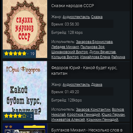
,
,
Аркадий
Потоцкая Ирина
Михайлов
,
,
Сказки народов СССР
Александр
Иванова Галина
Новожилова
,
Галина
Абдулов Всеволод
Жанр:
,
Аудиоспектакль
Сказка
Время: 03:56:30
Битрейд: 128 kbps
Исполнитель:
,
Захарова Бронислава
,
,
Лебедев Михаил
Пыльнова Зоя
,
,
Шимановский Виктор
Дугин Вячеслав
-
19
,
,
Кольцов Виктор
Измайлова Елена
Райкина
,
,
Екатерина
Васильева Вера
Синельникова
,
,
,
Мария
Агеев Константин
Песелев Аркадий
Федоров Юрий - Какой будет курс,
,
,
Кострель Исаак
Смирнов Сергей
Кашинцев
капитан
Игор
Жанр:
,
Аудиоспектакль
Драма
Время: 01:49:20
Битрейд: 128kbps
Исполнитель:
,
Захаров Константин
Волков
,
,
,
Николай
Коротков Геннадий
Юшко Герман
-
2
,
,
Инжеватов Алексей
Крынкин Геннадий
,
,
Лямпе Григорий
Вильдан Роман
Песелев
,
,
Булгаков Михаил - Несколько слов в
Аркадий
Лакирев Виктор
Цитринель Павел