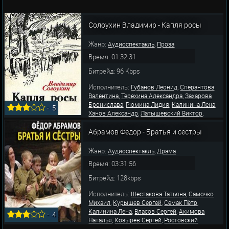
Солоухин Владимир - Капля росы
Жанр:
,
Аудиоспектакль
Проза
Время: 01:32:31
Битрейд: 96 Kbps
Исполнитель:
,
Губанов Леонид
Сперантова
,
,
Валентина
Терехина Александра
Захарова
,
,
,
Бронислава
Рюмина Лидия
Калинина Лена
-
5
,
,
Ханов Александр
Латышевский Виктор
,
,
Шальнов Павел
Рякина Анна
Сперантова
Валентина
Абрамов Федор - Братья и сестры
Жанр:
,
Аудиоспектакль
Драма
Время: 03:31:56
Битрейд: 128kbps
Исполнитель:
,
Шестакова Татьяна
Самочко
,
,
,
Михаил
Курышев Сергей
Семак Пётр
,
,
Калинина Лена
Власов Сергей
Акимова
-
4
,
,
Наталья
Козырев Сергей
Ростовский
,
,
Адриан
Фоменко Наталья
Артемов