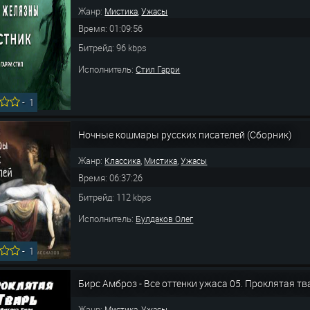
Жанр:
,
Мистика
Ужасы
Время: 01:09:56
Битрейд: 96 kbps
Исполнитель:
Стил Гарри
-
1
Ночные кошмары русских писателей (Сборник)
Жанр:
,
,
Классика
Мистика
Ужасы
Время: 06:37:26
Битрейд: 112 kbps
Исполнитель:
Булдаков Олег
-
1
Бирс Амброз - Все оттенки ужаса 05. Проклятая тв
Жанр:
,
Мистика
Ужасы