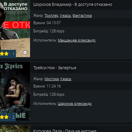
Шорохов Владимир - В доступе отказано
Жанр:
,
,
Триллер
Ужасы
Фантастика
Время: 04:13:07
Битрейд: 128 kbps
Исполнитель:
Макшанцев Александр
-
1
Трейси Ник - Запертые
Жанр:
,
Мистика
Ужасы
Время: 11:24:16
Битрейд: 128 kbps
Исполнитель:
Шаронов Александр
-
2
Кутузова Лада - Паук на ниточке