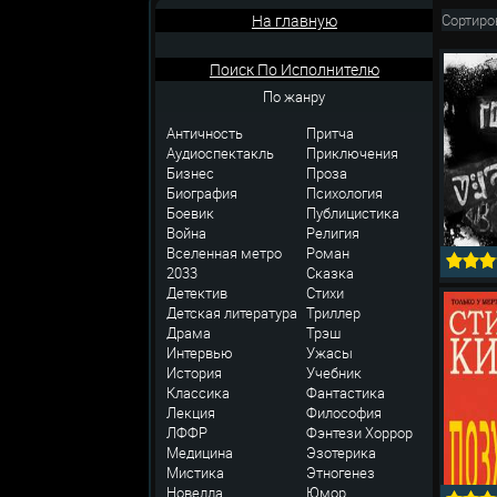
На главную
Сортиро
Поиск По Исполнителю
По жанру
Античность
Притча
Аудиоспектакль
Приключения
Бизнес
Проза
Биография
Психология
Боевик
Публицистика
Война
Религия
Вселенная метро
Роман
2033
Сказка
Детектив
Стихи
Детская литература
Триллер
Драма
Трэш
Интервью
Ужасы
История
Учебник
Классика
Фантастика
Лекция
Философия
ЛФФР
Фэнтези
Хоррор
Медицина
Эзотерика
Мистика
Этногенез
Новелла
Юмор