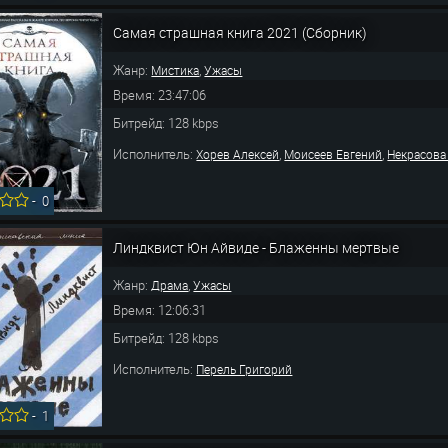
Самая страшная книга 2021 (Сборник)
Жанр:
,
Мистика
Ужасы
Время: 23:47:06
Битрейд: 128 kbps
Исполнитель:
,
,
Хорев Алексей
Моисеев Евгений
Некрасова
-
0
Линдквист Юн Айвиде - Блаженны мертвые
Жанр:
,
Драма
Ужасы
Время: 12:06:31
Битрейд: 128 kbps
Исполнитель:
Перель Григорий
-
1