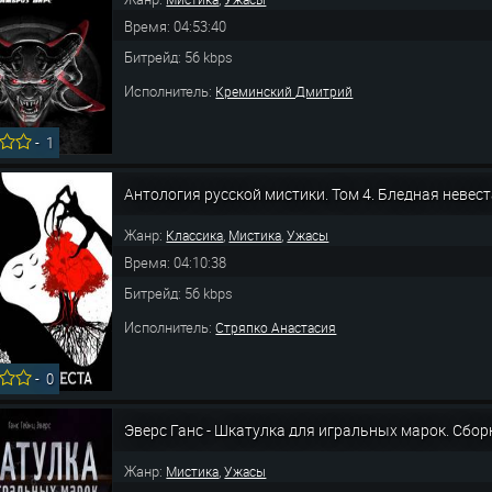
Время: 04:53:40
Битрейд: 56 kbps
Исполнитель:
Креминский Дмитрий
-
1
Антология русской мистики. Том 4. Бледная невес
Жанр:
,
,
Классика
Мистика
Ужасы
Время: 04:10:38
Битрейд: 56 kbps
Исполнитель:
Стряпко Анастасия
-
0
Эверс Ганс - Шкатулка для игральных марок. Сбор
Жанр:
,
Мистика
Ужасы