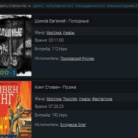
вать статьи по:
дате
|
популярности
|
посещаемости
|
комментариям
Шиков Евгений - Голодные
Жанр:
,
Мистика
Ужасы
Время: 03:11:00
Битрейд: 112 kbps
Исполнитель:
Покровский Руслан
-
2
Кинг Стивен - Позже
Жанр:
,
,
,
Мистика
Триллер
Ужасы
Фантастика
Время: 07:20:23
Битрейд: 192 kbps
Исполнитель:
Булдаков Олег