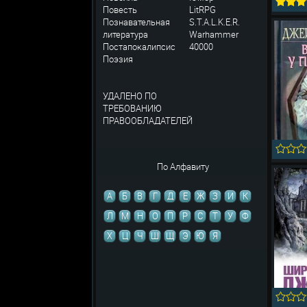
Повесть
LitRPG
Познавательная
S.T.A.L.K.E.R.
литература
Warhammer
Постапокалипсис
40000
Поэзия
УДАЛЕНО ПО
ТРЕБОВАНИЮ
ПРАВООБЛАДАТЕЛЕЙ
По Алфавиту
А
Б
В
Г
Д
Е
Ж
З
И
К
Л
М
Н
О
П
Р
С
Т
У
Ф
Х
Ц
Ч
Ш
Щ
Э
Ю
Я