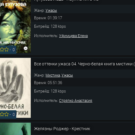
Жанр:
Ужасы
Время: 01:39:17
Битрейд: 128 kbps
Исполнитель:
Уфимцева Елена
-
0
Все оттенки ужаса 04. Черно-белая книга мистики 
Жанр:
,
Мистика
Ужасы
Время: 05:51:36
Битрейд: 128 kbps
Исполнитель:
Стряпко Анастасия
-
0
Желязны Роджер - Крестник