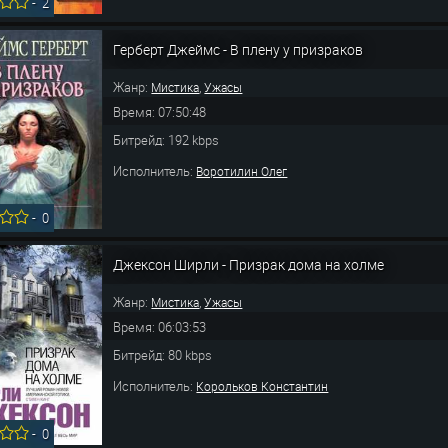
-
2
Герберт Джеймс - В плену у призраков
Жанр:
,
Мистика
Ужасы
Время: 07:50:48
Битрейд: 192 kbps
Исполнитель:
Воротилин Олег
-
0
Джексон Ширли - Призрак дома на холме
Жанр:
,
Мистика
Ужасы
Время: 06:03:53
Битрейд: 80 kbps
Исполнитель:
Корольков Константин
-
0