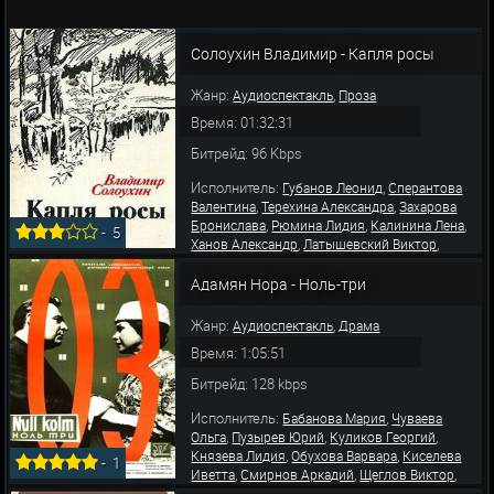
Солоухин Владимир - Капля росы
Жанр:
,
Аудиоспектакль
Проза
Время: 01:32:31
Битрейд: 96 Kbps
Исполнитель:
,
Губанов Леонид
Сперантова
,
,
Валентина
Терехина Александра
Захарова
,
,
,
Бронислава
Рюмина Лидия
Калинина Лена
-
5
,
,
Ханов Александр
Латышевский Виктор
,
,
Шальнов Павел
Рякина Анна
Сперантова
Валентина
Адамян Нора - Ноль-три
Жанр:
,
Аудиоспектакль
Драма
Время: 1:05:51
Битрейд: 128 kbps
Исполнитель:
,
Бабанова Мария
Чуваева
,
,
,
Ольга
Пузырев Юрий
Куликов Георгий
,
,
Князева Лидия
Обухова Варвара
Киселева
-
1
,
,
,
Иветта
Смирнов Аркадий
Щеглов Виктор
,
,
Сверчков Владимир
Урусова Эдда