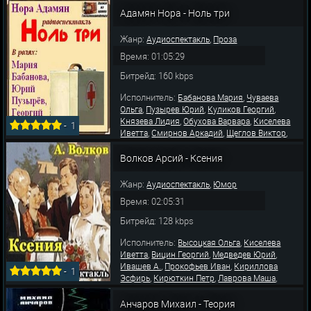
,
,
Кононенко Елена
Лекарев Валерий
Бахарев
Адамян Нора - Ноль три
,
,
Валериан
Губина Раиса
Шальнов Павел
Жанр:
,
Аудиоспектакль
Проза
Время: 01:05:29
Битрейд: 160 kbps
Исполнитель:
,
Бабанова Мария
Чуваева
,
,
,
Ольга
Пузырев Юрий
Куликов Георгий
,
,
Князева Лидия
Обухова Варвара
Киселева
-
1
,
,
,
Иветта
Смирнов Аркадий
Щеглов Виктор
,
,
Сверчков Владимир
Урусова Эдда
,
,
Кононенко Елена
Лекарев Валерий
Бахарев
Волков Арсий - Ксения
,
,
Валериан
Губина Раиса
Шальнов Павел
Жанр:
,
Аудиоспектакль
Юмор
Время: 02:05:31
Битрейд: 128 kbps
Исполнитель:
,
Высоцкая Ольга
Киселева
,
,
,
Иветта
Вицин Георгий
Медведев Юрий
,
,
Ивашев А.
Прокофьев Иван
Кириллова
-
1
,
,
,
Эсфирь
Кирюткин Петр
Лаврова Маша
,
,
,
Бамдам Д.
Губина Раиса
Шальнов Павел
,
,
Лакирев Виктор
Васильев Андрей
Козлова
Анчаров Михаил - Теория