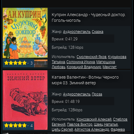
Куприн Александр - Чудесный доктор.
Гоголь-моголь
Жанр:
,
Аудиоспектакль
Сказка
Время: 0:41:29
Битрейд: 128 kbps
Исполнитель:
,
Смоленский Яков
Курьянова
,
,
Татьяна
Солонина Ирина
Матюшина
-
3
,
,
Любовь
Корецкий Владимир
Менглет
Георгий
Катаев Валентин - Волны Черного
моря 03. Зимний ветер
Жанр:
,
Аудиоспектакль
Проза
Время: 01:48:19
Битрейд: 128kbps
Исполнитель:
,
Консовский Алексей
Стеблов
,
,
,
Евгений
Павлов Виктор
Швец Наталья
-
4
,
,
Цейц Сергей
Айгистов Александр
Фадеева