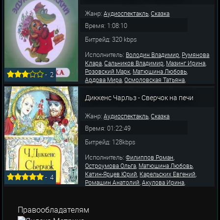
,
,
Бронислава
Потоцкая Ирина
Ушаков А.
Жанр:
,
Аудиоспектакль
Сказка
Время: 1:08:10
Битрейд: 320 kbps
Исполнитель:
,
Володин Владимир
Румянова
,
,
,
Клара
Сальников Владимир
Мазинг Ирина
,
,
Розовский Марк
Матюшина Любовь
-
2
,
,
Ардова Мира
Осмоловская Татьяна
,
Вавилов Олег
Лябихов Юрий
Диккенс Чарльз - Сверчок на печи
Жанр:
,
Аудиоспектакль
Сказка
Время: 01:22:49
Битрейд: 128kbps
Исполнитель:
,
Филиппов Роман
,
,
Остроумова Ольга
Матюшина Любовь
,
,
Катин-Ярцев Юрий
Карельских Евгений
-
4
,
,
Ромашин Анатолий
Акулова Ирина
,
Мильтон Эмилия
Гердт Зиновий
Правообладателям