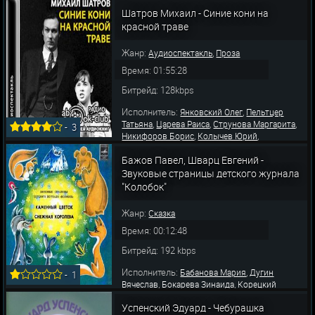
,
,
,
Елена
Корниенко Нина
Васильева Татьяна
,
Шатров Михаил - Синие кони на
Мартынов Андрей
Матюшина Любовь
красной траве
Жанр:
,
Аудиоспектакль
Проза
Время: 01:55:28
Битрейд: 128kbps
Исполнитель:
,
Янковский Олег
Пельтцер
,
,
,
Татьяна
Царева Раиса
Струнова Маргарита
-
3
,
,
Никифоров Борис
Колычев Юрий
,
,
Проскурин Виктор
Леонов Евгений
Зайцев
,
,
,
Бажов Павел, Шварц Евгений -
Юрий
Догилева Татьяна
Лисова Людмила
,
,
Долинский Владимир
Белоусов Владимир
Звуковые страницы детского журнала
,
Карнаушкин Александр
Матюшина Любов
"Колобок"
Жанр:
Сказка
Время: 00:12:48
Битрейд: 192 kbps
Исполнитель:
,
Бабанова Мария
Дугин
-
1
,
,
Вячеслав
Бокарева Зинаида
Корецкий
,
,
Владимир
Матюшина Любовь
Курьянова
Успенский Эдуард - Чебурашка
,
,
Татьяна
Солонина Ирина
Захарова