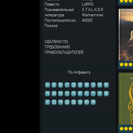
Повесть
LitRPG
Познавательная
S.T.A.L.K.E.R.
литература
Warhammer
Постапокалипсис
40000
Поэзия
УДАЛЕНО ПО
ТРЕБОВАНИЮ
ПРАВООБЛАДАТЕЛЕЙ
По Алфавиту
А
Б
В
Г
Д
Е
Ж
З
И
К
Л
М
Н
О
П
Р
С
Т
У
Ф
Х
Ц
Ч
Ш
Щ
Э
Ю
Я