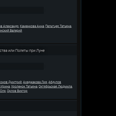
,
,
,
в Александр
Каменкова Анна
Пельтцер Татьяна
инский Валерий
ства или Полеты при Луне
,
,
онов Дмитрий
Ахеджакова Лия
Абдулов
,
,
,
 Ирина
Хроленок Татьяна
Октябрьская Людмила
,
 Оля
Орлов Виктор