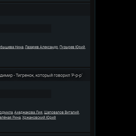
,
,
,
бышева Нина
Лазарев Александр
Пузырев Юрий
имир - Тигренок, который говорил 'Р-р-р'
,
,
,
юдмила
Ахеджакова Лия
Шаповалов Виталий
,
елёная Рина
Хржановский Юрий