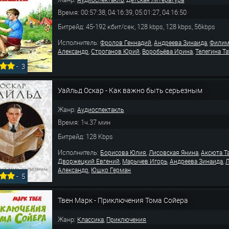
Время: 00:57:38, 04:16:39, 05:01:27, 04:16:50
Битрейд: 45-192 кбит/сек, 128 kbps, 128 kbps, 56kbps
Исполнитель:
,
,
Фролов Геннадий
Андреева Зинаида
Филим
,
,
,
Александр
Строганов Юрий
Воробьёва Ирина
Телегина Т
-
3
Уайльд Оскар - Как важно быть серьезным
Жанр:
Аудиоспектакль
Время: 1ч.37 мин
Битрейд: 128 Kbps
Исполнитель:
,
,
Борисова Юлия
Лисовская Янина
Аксюта Т
,
,
,
Дворжецкий Евгений
Марычев Игорь
Андреева Зинаида
,
Александр
Юшко Герман
-
5
Твен Марк - Приключения Тома Сойера
Жанр:
,
Классика
Приключения