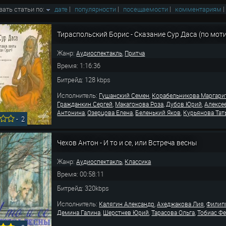
вать статьи по:
дате
|
популярности
|
посещаемости
|
комментариям
Тираспольский Борис - Сказание Сур Даса (по мот
Жанр:
,
Аудиоспектакль
Притча
Время: 1:16:36
Битрейд: 128 kbps
Исполнитель:
,
Гушанский Семен
Корабельникова Маргари
,
,
,
Гражданкин Сергей
Макагонова Роза
Дубов Юрий
Алексе
,
,
,
Антонина
Озерцова Елена
Беленький Яков
Курьянова Тат
-
2
Чехов Антон - И то и се, или Встреча весны
Жанр:
,
Аудиоспектакль
Классика
Время: 00:58:11
Битрейд: 320kbps
Исполнитель:
,
,
Калягин Александр
Ахеджакова Лия
Филип
,
,
,
Демина Галина
Шерстнев Юрий
Тарасова Ольга
Тобиас Ф