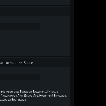
селые истории. Басни
,
,
тьев Авангард
Балашов Владимир
Кутасов
,
,
,
,
Ахеджакова Лия
Дуров Лев
Невинный Вячеслав
ахарова Бронислав