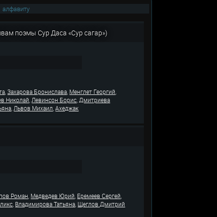
|
алфавиту
ивам поэмы Сур Даса «Сур сагар»)
,
,
,
та
Захарова Бронислава
Менглет Георгий
,
,
ев Николай
Левинсон Борис
Дмитриева
,
,
ьяна
Львов Михаил
Ахеджак
,
,
,
пов Роман
Медведев Юрий
Еремеев Сергей
,
,
еликс
Владимирова Татьяна
Щеглов Дмитрий