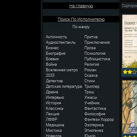
На главную
Сортиро
Поиск По Исполнителю
По жанру
Античность
Притча
Аудиоспектакль
Приключения
Бизнес
Проза
Биография
Психология
Боевик
Публицистика
Война
Религия
Вселенная метро
Роман
2033
Сказка
Детектив
Стихи
Детская литература
Триллер
Драма
Трэш
Интервью
Ужасы
История
Учебник
Классика
Фантастика
Лекция
Философия
ЛФФР
Фэнтези
Хоррор
Медицина
Эзотерика
Мистика
Этногенез
Новелла
Юмор