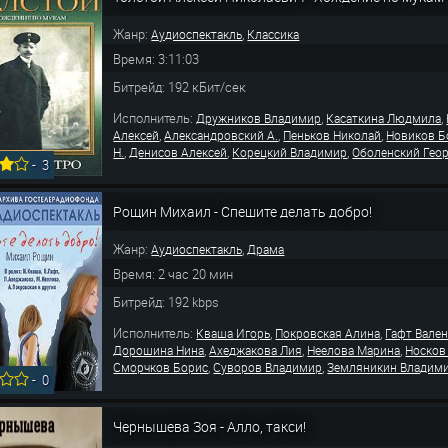
Жанр:
,
Аудиоспектакль
Классика
Время: 3:11:03
Битрейд: 192 кБит/сек
Исполнитель:
,
,
Дружников Владимир
Касаткина Людмила
,
,
,
Алексей
Александровский А.
Пеньков Николай
Новиков Б
,
,
,
Н.
Денисов Алексей
Корецкий Владимир
Оболенский Гео
-
3
Рощин Михаил - Спешите делать добро!
Жанр:
,
Аудиоспектакль
Драма
Время: 2 час 20 мин
Битрейд: 192 kbps
Исполнитель:
,
,
Кваша Игорь
Покровская Алина
Гафт Вале
,
,
,
Дорошина Нина
Ахеджакова Лия
Неелова Марина
Носков
,
,
Сморчков Борис
Суворов Владимир
Земляникин Владим
-
0
Чернышева Зоя - Алло, такси!