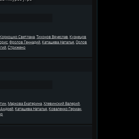
,
,
Коркошко Светлана
Тихонов Вячеслав
Кузнецов
,
,
,
орис
Фролов Геннадий
Каташева Наталья
Орлов
,
ргий
Стрижено
,
,
,
нтин
Маркова Екатерина
Хлевинский Валерий
,
,
,
 Андрей
Каташева Наталья
Коваленко Герман
ир