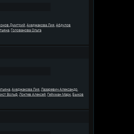
,
,
онов Дмитрий
Ахеджакова Лия
Абдулов
,
атьяна
Голованова Ольга
,
,
,
атьяна
Ахеджакова Лия
Лазаревич Александр
,
,
,
Лист Вольф
Локтев Алексей
Гейхман Марк
Быков