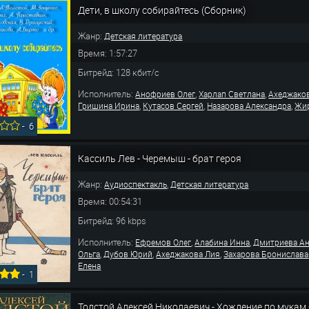
Дети, в школу собирайтесь (Сборник)
Жанр:
Детская литература
Время: 1:57:27
Битрейд: 128 кбит/с
Исполнитель:
,
,
Анофриев Олег
Харлап Светлана
Ахеджако
,
,
,
Гришина Ирина
Кутасов Сергей
Назарова Александра
Жир
-
6
Кассиль Лев - Черемыш - брат героя
Жанр:
,
Аудиоспектакль
Детская литература
Время: 00:54:31
Битрейд: 96 kbps
Исполнитель:
,
,
Ефремов Олег
Алабина Инна
Дмитриева А
,
,
,
Ольга
Дубов Юрий
Ахеджакова Лия
Захарова Бронислава
Елена
-
1
Толстой Алексей Николаевич - Хождение по мукам 