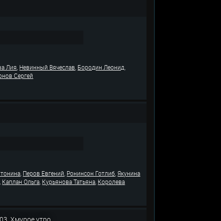
,
,
,
ва Лия
Невинный Вячеслав
Бородин Леонид
нов Сергей
,
,
,
нтонина
Перов Евгений
Ронинсон Готлиб
Якунина
,
,
,
Каплан Ольга
Курьянова Татьяна
Королева
03. Хмурое утро