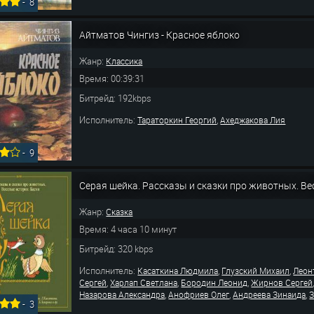
-
8
Айтматов Чингиз - Красное яблоко
Жанр:
Классика
Время: 00:39:31
Битрейд: 192kbps
Исполнитель:
,
Тараторкин Георгий
Ахеджакова Лия
-
9
Серая шейка. Рассказы и сказки про животных. Ве
Жанр:
Сказка
Время: 4 часа 10 минут
Битрейд: 320 kbps
Исполнитель:
,
,
Касаткина Людмила
Глузский Михаил
Леон
,
,
,
Сергей
Харлап Светлана
Бородин Леонид
Жирнов Сергей
,
,
,
Назарова Александра
Анофриев Олег
Андреева Зинаида
З
-
3