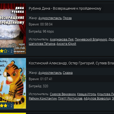
Рубина Дина - Возвращение к пройденному
Жанр:
,
Аудиоспектакль
Проза
Время: 00:58:04
Битрейд: 96 kbps
Исполнитель:
,
,
Ахеджакова Лия
Пинчевский Владимир
Дро
,
Шатилова Татьяна
Аксюта Юрий
-
2
Костинский Александр, Остер Григорий, Сутеев Влад
Жанр:
,
Аудиоспектакль
Сказка
Время: 01:07:41
Битрейд: 320
Исполнитель:
,
,
Смехов Вениамин
Кваша Игорь
Крылова Л
,
,
,
Райкин Константин
Плятт Ростислав
Абдулов Всеволод
З
-
2