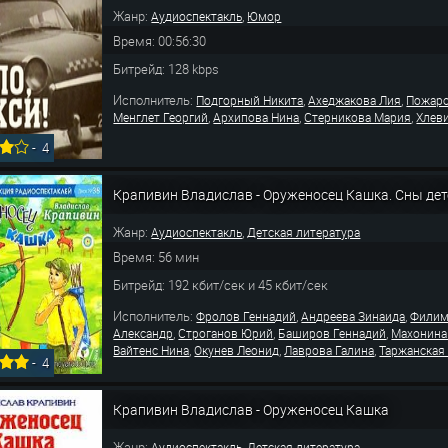
Жанр:
,
Аудиоспектакль
Юмор
Время: 00:56:30
Битрейд: 128 kbps
Исполнитель:
,
,
Подгорный Никита
Ахеджакова Лия
Пожаро
,
,
,
Менглет Георгий
Архипова Нина
Стерникова Мария
Хлев
-
4
Крапивин Владислав - Оруженосец Кашка. Сны дет
Жанр:
,
Аудиоспектакль
Детская литература
Время: 56 мин
Битрейд: 192 кбит/сек и 45 кбит/сек
Исполнитель:
,
,
Фролов Геннадий
Андреева Зинаида
Филим
,
,
,
Александр
Строганов Юрий
Баширов Геннадий
Махонина
,
,
,
Вайтенс Нина
Окунев Леонид
Лаврова Галина
Таржанская
-
4
Крапивин Владислав - Оруженосец Кашка
Жанр:
,
Аудиоспектакль
Детская литература