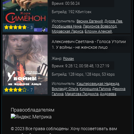
Время: 00:56:24
Битрейд: 192 Кбит/сек
Исполнитель:
,
,
Весник Евгений
Дуров Лев
,
,
Дробышева Нина
Ларионов Всеволод
-
3
,
,
Моравская Лариса
Блохин Алексей
,
,
Никитин Вадим
Жирнов Сергей
Розенберг
Алексиевич Светлана - Голоса Утопии
Михаил
1. У войны - не женское лицо
Жанр:
Роман
Время: 9:28:12, 00:58:48, 13:27:19
Битрейд: 128 kbps, 128 kbps, 53 kbps
Исполнитель:
,
Кашперовецкая Надежда
,
,
Викландт Ольга
Кирюшина Галина
Демина
-
7
,
,
Галина
Маратова Людмила
Андреева
,
,
Зинаида
Богомолова Людмила
Карпушина
,
,
,
Надежда
Лисовская Янина
Маликова Ирина
,
,
Маркова Надежда
Моравская Лариса
Правообладателям
,
Равенских Александра
Травкина Светлана
© 2023 Все права соблюдены .Хочу посоветовать вам