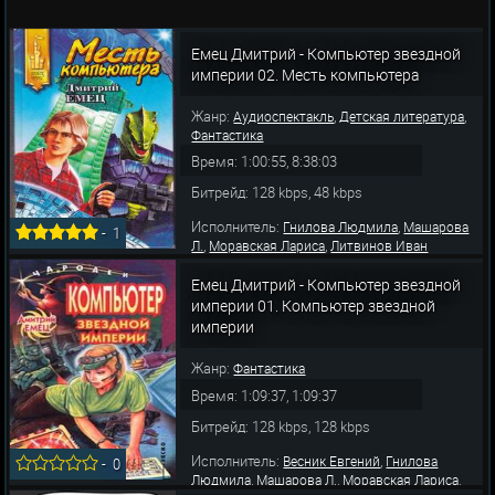
Емец Дмитрий - Компьютер звездной
империи 02. Месть компьютера
Жанр:
,
,
Аудиоспектакль
Детская литература
Фантастика
Время: 1:00:55, 8:38:03
Битрейд: 128 kbps, 48 kbps
Исполнитель:
,
Гнилова Людмила
Машарова
-
1
,
,
Л.
Моравская Лариса
Литвинов Иван
Емец Дмитрий - Компьютер звездной
империи 01. Компьютер звездной
империи
Жанр:
Фантастика
Время: 1:09:37, 1:09:37
Битрейд: 128 kbps, 128 kbps
Исполнитель:
,
Весник Евгений
Гнилова
-
0
,
,
,
Людмила
Машарова Л.
Моравская Лариса