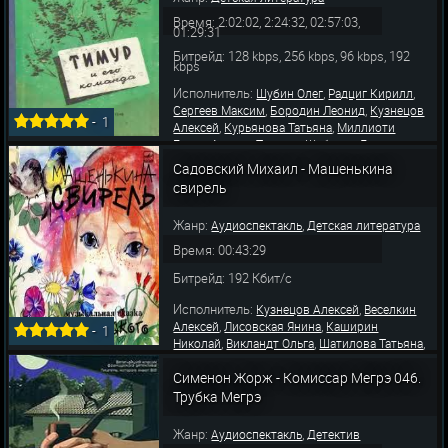
Время: 2:02:02, 2:24:32, 02:57:03,
01:29:31
Битрейд: 128 kbps, 256 kbps, 96 kbps, 192
kbps
Исполнитель:
,
,
Шубин Олег
Радциг Кирилл
,
,
Сергеев Максим
Бородин Леонид
Кузнецов
-
1
,
,
Алексей
Курьянова Татьяна
Миллиоти
,
,
,
Елена
Аксюта Татьяна
Шабарин Лев
,
,
Потоцкая Ирина
Филимонов Дмитрий
Садовский Михаил - Машенькина
,
,
Лобанов Михаил
Лисовская Янина
свирель
,
,
Шатилова Татьяна
Балабанов Сергей
Румянова К
Жанр:
,
Аудиоспектакль
Детская литература
Время: 00:43:29
Битрейд: 192 Кбит/с
Исполнитель:
,
Кузнецов Алексей
Веселкин
,
,
Алексей
Лисовская Янина
Каширин
-
1
,
,
,
Николай
Викландт Ольга
Шатилова Татьяна
,
,
Травкина Светлана
Андреева Зинаида
Сименон Жорж - Комиссар Мегрэ 046.
Моравская Лариса
Трубка Мегрэ
Жанр:
,
Аудиоспектакль
Детектив