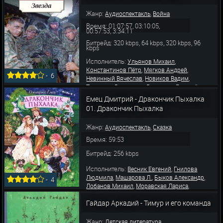
Жанр:
,
Аудиоспектакль
Война
Время: 01:07:57, 03:10:05,
00:57:53, 3:34:11
Битрейд: 320 kbps, 64 kbps, 320 kbps, 96
kbps
Исполнитель:
,
Ульянов Михаил
,
,
Константинов Пётр
Мягков Андрей
-
6
,
,
Невинный Вячеслав
Новиков Вадим
,
,
Талызина Валентина
Румянцев Георгий
,
,
Лазарев Всеволод
Бородин Дмитрий
Емец Дмитрий - Дракончик Пыхалка
,
,
Садовский Михаил
Водяной Александр
01. Дракончик Пыхалка
,
,
Фролов Геннадий
Чуваева Ольга
Платонов
,
Вячеслав
Толмазов Б
Жанр:
,
Аудиоспектакль
Сказка
Время: 59:53
Битрейд: 256 kbps
Исполнитель:
,
Весник Евгений
Гнилова
,
,
,
Людмила
Машарова Л.
Быков Александр
-
4
,
,
Лобанов Михаил
Моравская Лариса
,
Песелев Аркадий
Ртищева П.
Гайдар Аркадий - Тимур и его команда
Жанр:
Детская литература