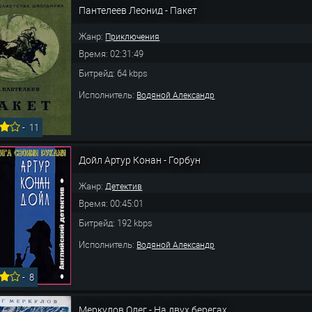
Пантелеев Леонид - Пакет
Жанр:
Приключения
Время: 02:31:49
Битрейд: 64 kbps
Исполнитель:
Водяной Александр
-
11
Дойл Артур Конан - Горбун
Жанр:
Детектив
Время: 00:45:01
Битрейд: 192 kbps
Исполнитель:
Водяной Александр
-
8
Меркулов Олег - На двух берегах