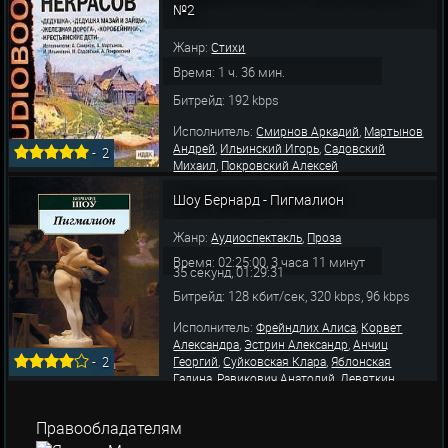
Светловидов Николай
№2
Жанр:
Стихи
Время: 1 ч. 36 мин.
Битрейд: 192 kbps
Исполнитель:
,
Смирнов Аркадий
Мартынов
,
,
Андрей
Ильинский Игорь
Садовский
-
2
,
Михаил
Покровский Алексей
Шоу Бернард - Пигмалион
Жанр:
,
Аудиоспектакль
Проза
Время: 02:25:00, 3 часа 11 минут
35 секунд, 01:29:31
Битрейд: 128 кбит/сек, 320 kbps, 96 kbps
Исполнитель:
,
Фрейндлих Алиса
Корвет
,
,
Александра
Эстрин Александр
Анчиц
,
,
Георгий
Суйковская Клара
Яблонская
-
2
,
,
Галина
Равикович Анатолий
Девяткин
,
,
,
Михаил
Дорогова Зинаида
Трубникова Л.
,
,
Лазарев Юрий
Зубов Константин
Велихов
Правообладателям
,
,
Евгений
Зеркалова Дарья
Турчанинова Ев