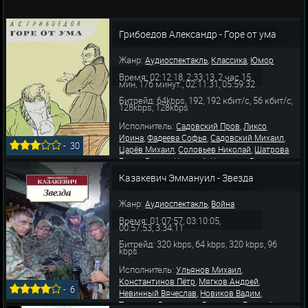
Грибоедов Александр - Горе от ума
Жанр:
,
,
Аудиоспектакль
Классика
Юмор
Время: 02:12:18, 2:33:13, 2 час 15
мин, 176 минут., 02:11:31, 05:59:32
Битрейд: 64kbps, 192, 192 кбит/с, 56 кбит/с,
128kbps, 128kbps
Исполнитель:
,
Садовский Пров
Ликсо
,
,
,
Ирина
Фадеева Софья
Садовский Михаил
-
30
,
,
Царёв Михаил
Соловьев Николай
Шатрова
,
,
,
Елена
Рыжов Николай
Красавин Виктор
,
,
Турчанинова Евдокия
Рыжова Варвара
Казакевич Эммануил - Звезда
,
,
Григоровская Нина
Яблочкина Александра
,
Владиславский Владимир
Светловидов
Жанр:
,
Аудиоспектакль
Война
Время: 01:07:57, 03:10:05,
00:57:53, 3:34:11
Битрейд: 320 kbps, 64 kbps, 320 kbps, 96
kbps
Исполнитель:
,
Ульянов Михаил
,
,
Константинов Пётр
Мягков Андрей
-
6
,
,
Невинный Вячеслав
Новиков Вадим
,
,
Талызина Валентина
Румянцев Георгий