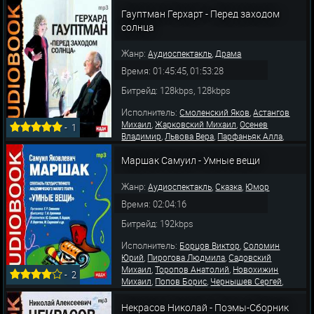
,
,
Лазарев Всеволод
Бородин Дмитрий
Гауптман Герхарт - Перед заходом
,
,
Садовский Михаил
Водяной Александр
солнца
,
,
Фролов Геннадий
Чуваева Ольга
Платонов
,
Вячеслав
Толмазов Б
Жанр:
,
Аудиоспектакль
Драма
Время: 01:45:45, 01:53:28
Битрейд: 128kbps, 128kbps
Исполнитель:
,
Смоленский Яков
Астангов
,
,
Михаил
Жарковский Михаил
Осенев
-
1
,
,
,
Владимир
Львова Вера
Парфаньяк Алла
,
,
Шихматов Леонид
Русинова Нина
Бубнов
,
,
Маршак Самуил - Умные вещи
Николай
Пажитнов Николай
Граве
,
,
Александр
Яновский Николай
Каширин
,
,
,
Иван
Орочко Анна
Целиковская Людмила
Жанр:
,
,
Аудиоспектакль
Сказка
Юмор
Борисов
Время: 02:04:16
Битрейд: 192kbps
Исполнитель:
,
Борцов Виктор
Соломин
,
,
Юрий
Пирогова Людмила
Садовский
,
,
Михаил
Торопов Анатолий
Новохижин
-
2
,
,
,
Михаил
Попов Борис
Чернышев Сергей
,
,
Головин Владимир
Фомина Маргарита
,
,
Грузинский Александр
Ликсо Ирина
Некрасов Николай - Поэмы-Сборник