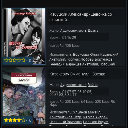
Избуцкий Александр - Девочка со
скрипкой
Жанр:
,
Аудиоспектакль
Драма
Время: 01:16:29
Битрейд: 128 kbps
Исполнитель:
,
Борисова Юлия
Кацынский
,
,
Анатолий
Горячих Любовь
Бортников
-
0
,
,
Геннадий
Баранцев Анатолий
Потоцкая
,
Ирина
Лазарев Всеволод
Казакевич Эммануил - Звезда
Жанр:
,
Аудиоспектакль
Война
Время: 01:07:57, 03:10:05,
00:57:53, 3:34:11
Битрейд: 320 kbps, 64 kbps, 320 kbps, 96
kbps
Исполнитель:
,
Ульянов Михаил
,
,
Константинов Пётр
Мягков Андрей
-
6
,
,
Невинный Вячеслав
Новиков Вадим
,
,
Талызина Валентина
Румянцев Георгий