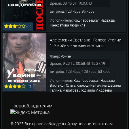
Время: 08:45:31, 10:03:43
Битрейд: 128 kbps, 96 kbps
Исполнитель:
,
Кашперовецкая Надежда
Панкратова Людмила
-
6
Алексиевич Светлана - Голоса Утопии
1. У войны - не женское лицо
Жанр:
Роман
Время: 9:28:12, 00:58:48, 13:27:19
Битрейд: 128 kbps, 128 kbps, 53 kbps
Исполнитель:
,
Кашперовецкая Надежда
,
,
Викландт Ольга
Кирюшина Галина
Демина
-
7
,
,
Галина
Маратова Людмила
Андреева
,
,
Зинаида
Богомолова Людмила
Карпушина
,
,
,
Надежда
Лисовская Янина
Маликова Ирина
,
,
Маркова Надежда
Моравская Лариса
Правообладателям
,
Равенских Александра
Травкина Светлана
© 2023 Все права соблюдены .Хочу посоветовать вам