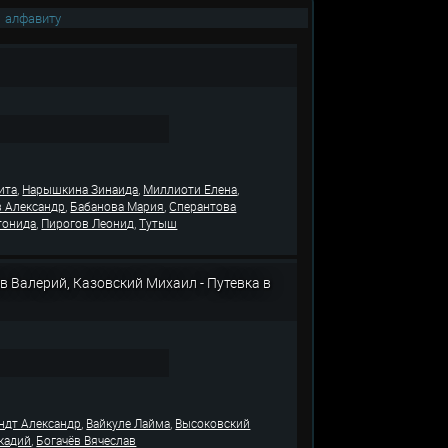
|
алфавиту
,
,
,
ита
Нарышкина Зинаида
Миллиоти Елена
,
,
в Александр
Бабанова Мария
Сперантова
,
,
тонида
Пирогов Леонид
Тутыш
 Валерий, Казовский Михаил - Путевка в
,
,
ндт Александр
Вайкуле Лайма
Высоковский
,
кадий
Богачёв Вячеслав