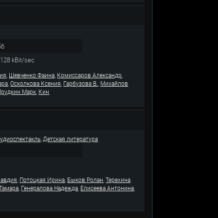
56
 128 kBit/sec
,
,
,
дия
Шевченко Фаина
Комиссаров Александр
,
,
,
ара
Осколкова Ксения
Гарбузова В.
Михайлов
,
Прудкин Марк
Кин
,
удиоспектакль
Детская литература
,
,
,
лавдия
Потоцкая Ирина
Быков Ролан
Терехина
,
,
,
 Тамара
Генералова Надежда
Елисеева Антонина