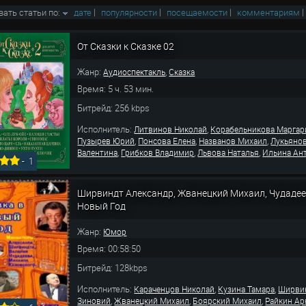
вать статьи по:
дате
|
популярности
|
посещаемости
|
комментариям
От Сказки к Сказке 02
Жанр:
,
Аудиоспектакль
Сказка
Время: 5 ч. 53 мин.
Битрейд: 256 kbps
Исполнитель:
,
Литвинов Николай
Корабельникова Маргар
,
,
,
Пузырев Юрий
Понсова Елена
Названов Михаил
Лукьяно
,
,
,
Валентина
Грибков Владимир
Львова Наталья
Ильина Ан
-
1
Ширвиндт Александр, Жванецкий Михаил, Чудадеев
Новый Год
Жанр:
Юмор
Время: 00:58:50
Битрейд: 128kbps
Исполнитель:
,
,
Караченцов Николай
Кузина Тамара
Ширви
,
,
,
Зиновий
Жванецкий Михаил
Боярский Михаил
Райкин Ар