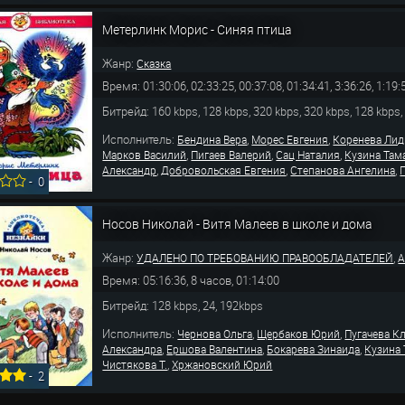
Метерлинк Морис - Синяя птица
Жанр:
Сказка
Время: 01:30:06, 02:33:25, 00:37:08, 01:34:41, 3:36:26, 1:19:
Битрейд: 160 kbps, 128 kbps, 320 kbps, 320 kbps, 128 kbps,
Исполнитель:
,
,
Бендина Вера
Морес Евгения
Коренева Ли
,
,
,
Марков Василий
Пигаев Валерий
Сац Наталия
Кузина Там
,
,
,
Александр
Добровольская Евгения
Степанова Ангелина
-
0
Носов Николай - Витя Малеев в школе и дома
Жанр:
,
УДАЛЕНО ПО ТРЕБОВАНИЮ ПРАВООБЛАДАТЕЛЕЙ
А
Время: 05:16:36, 8 часов, 01:14:00
Битрейд: 128 kbps, 24, 192kbps
Исполнитель:
,
,
Чернова Ольга
Щербаков Юрий
Пугачева К
,
,
,
Александра
Ершова Валентина
Бокарева Зинаида
Кузина
,
Чистякова Т.
Хржановский Юрий
-
2