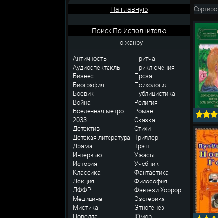
На главную
Сортиро
Поиск По Исполнителю
По жанру
Античность
Притча
Аудиоспектакль
Приключения
Бизнес
Проза
Биография
Психология
Боевик
Публицистика
Война
Религия
Вселенная метро
Роман
2033
Сказка
Детектив
Стихи
Детская литература
Триллер
Драма
Трэш
Интервью
Ужасы
История
Учебник
Классика
Фантастика
Лекция
Философия
ЛФФР
Фэнтези
Хоррор
Медицина
Эзотерика
Мистика
Этногенез
Новелла
Юмор