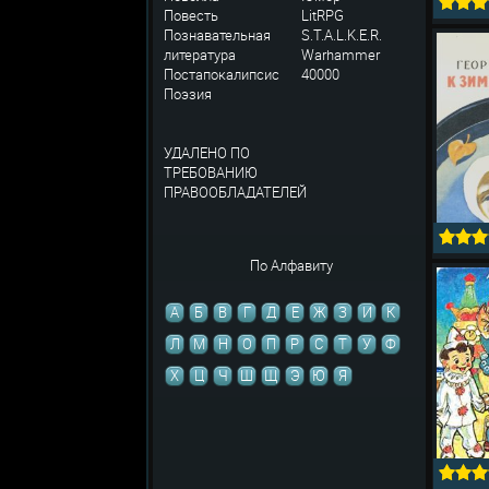
Повесть
LitRPG
Познавательная
S.T.A.L.K.E.R.
литература
Warhammer
Постапокалипсис
40000
Поэзия
УДАЛЕНО ПО
ТРЕБОВАНИЮ
ПРАВООБЛАДАТЕЛЕЙ
По Алфавиту
А
Б
В
Г
Д
Е
Ж
З
И
К
Л
М
Н
О
П
Р
С
Т
У
Ф
Х
Ц
Ч
Ш
Щ
Э
Ю
Я