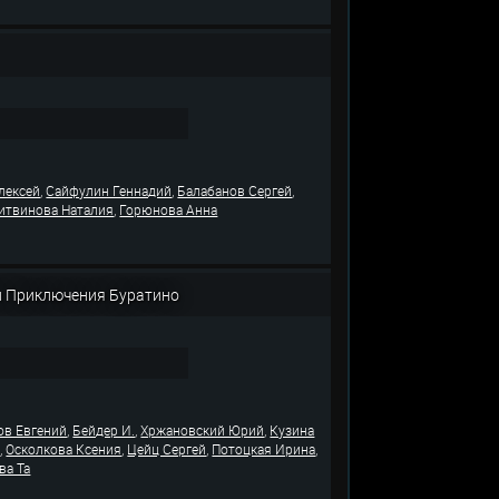
,
,
,
лексей
Сайфулин Геннадий
Балабанов Сергей
,
итвинова Наталия
Горюнова Анна
ли Приключения Буратино
,
,
,
ов Евгений
Бейдер И.
Хржановский Юрий
Кузина
,
,
,
,
я
Осколкова Ксения
Цейц Сергей
Потоцкая Ирина
ва Та