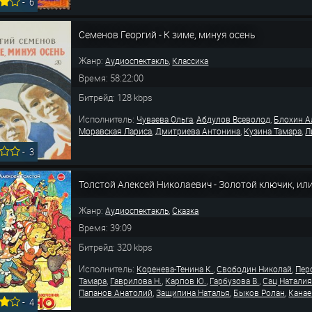
-
6
Семенов Георгий - К зиме, минуя осень
Жанр:
,
Аудиоспектакль
Классика
Время: 58:22:00
Битрейд: 128 kbps
Исполнитель:
,
,
Чуваева Ольга
Абдулов Всеволод
Блохин А
,
,
,
Моравская Лариса
Дмитриева Антонина
Кузина Тамара
Л
-
3
Толстой Алексей Николаевич - Золотой ключик, и
Жанр:
,
Аудиоспектакль
Сказка
Время: 39:09
Битрейд: 320 kbps
Исполнитель:
,
,
Коренева-Тенина К.
Свободин Николай
Пер
,
,
,
,
Тамара
Гаврилова Н.
Карпов Ю.
Гарбузова В.
Сац Натали
,
,
,
Папанов Анатолий
Защипина Наталья
Быков Ролан
Канае
-
4