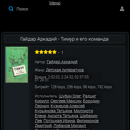
Меню
Меню
Гайдар Аркадий - Тимур и его команда
-
1
Гайдар Аркадий
Автор:
Детская литература
Жанр:
Время: 2:02:02, 2:24:32, 02:57:03,
01:29:31
Битрейт: 128 kbps, 256 kbps, 96 kbps, 192 kbps
Шубин Олег
Радциг
Исполнитель:
,
Кирилл
Сергеев Максим
Бородин
,
,
Леонид
Кузнецов Алексей
,
,
Курьянова Татьяна
Миллиоти
,
Елена
Аксюта Татьяна
Шабарин
,
,
Лев
Потоцкая Ирина
Филимонов
,
,
Дмитрий
Лобанов Михаил
,
,