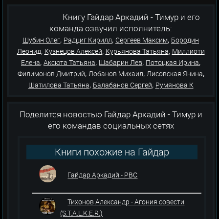
Книгу Гайдар Аркадий - Тимур и его
команда озвучил исполнитель:
,
,
,
Шубин Олег
Радциг Кирилл
Сергеев Максим
Бородин
,
,
,
Леонид
Кузнецов Алексей
Курьянова Татьяна
Миллиоти
,
,
,
,
Елена
Аксюта Татьяна
Шабарин Лев
Потоцкая Ирина
,
,
,
Филимонов Дмитрий
Лобанов Михаил
Лисовская Янина
,
,
Шатилова Татьяна
Балабанов Сергей
Румянова К
Поделится новостью Гайдар Аркадий - Тимур и
его командав социальных сетях
Книги похожие на Гайдар
Аркадий - Тимур и его команда
Гайдар Аркадий - РВС
Тихонов Александр - Агония совести
(S.T.A.L.K.E.R.)