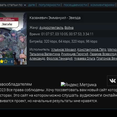
вать статьи по:
дате
|
популярности
|
посещаемости
|
комментариям
Казакевич Эммануил - Звезда
Жанр:
,
Аудиоспектакль
Война
Время: 01:07:57, 03:10:05, 00:57:53, 3:34:11
Битрейд: 320 kbps, 64 kbps, 320 kbps, 96 kbps
Исполнитель:
,
,
Ульянов Михаил
Константинов Пётр
Мягко
,
,
Талызина Валентина
Румянцев Георгий
Лазарев Всеволод
,
,
,
Александр
Фролов Геннадий
Чуваева Ольга
Платонов Вяч
-
6
авообладателям
023 Все права соблюдены .Хочу посоветовать вам новый сайт кото
слушать аудиокниги онлайн
сторах. Это сайт на котором можно
виватся проект, но начальные результаты мне нравятся.