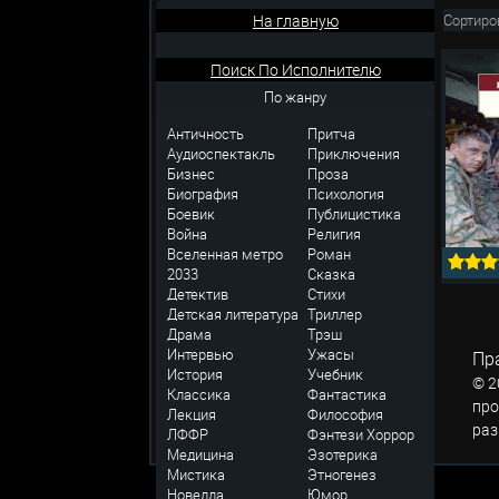
На главную
Сортиро
Поиск По Исполнителю
По жанру
Античность
Притча
Аудиоспектакль
Приключения
Бизнес
Проза
Биография
Психология
Боевик
Публицистика
Война
Религия
Вселенная метро
Роман
2033
Сказка
Детектив
Стихи
Детская литература
Триллер
Драма
Трэш
Интервью
Ужасы
Пр
История
Учебник
© 2
Классика
Фантастика
про
Лекция
Философия
раз
ЛФФР
Фэнтези
Хоррор
Медицина
Эзотерика
Мистика
Этногенез
Новелла
Юмор