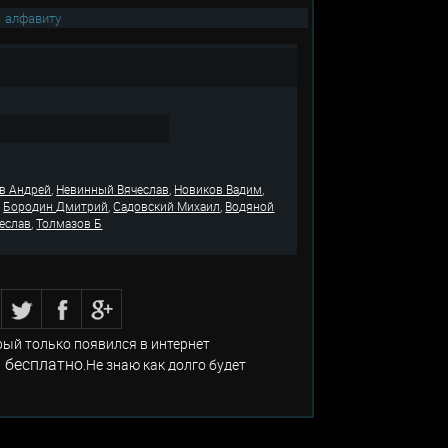
|
алфавиту
,
,
,
в Андрей
Невинный Вячеслав
Новиков Вадим
,
,
,
Бородин Дмитрий
Садовский Михаил
Водяной
,
еслав
Толмазов Б
рый только появился в интернет
 бесплатно
.Не знаю как долго будет