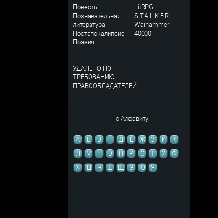
Повесть
LitRPG
Познавательная
S.T.A.L.K.E.R.
литература
Warhammer
Постапокалипсис
40000
Поэзия
УДАЛЕНО ПО
ТРЕБОВАНИЮ
ПРАВООБЛАДАТЕЛЕЙ
По Алфавиту
А
Б
В
Г
Д
Е
Ж
З
И
К
Л
М
Н
О
П
Р
С
Т
У
Ф
Х
Ц
Ч
Ш
Щ
Э
Ю
Я