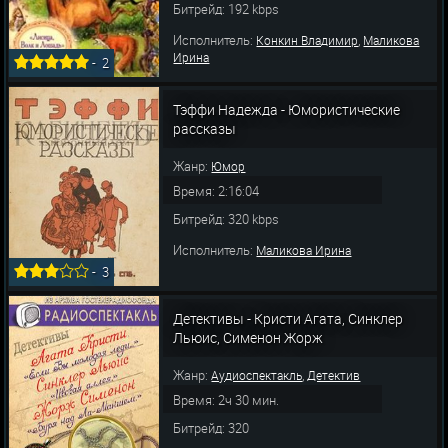
Битрейд: 192 kbps
Исполнитель:
,
Конкин Владимир
Маликова
Ирина
-
2
Тэффи Надежда - Юмористические
рассказы
Жанр:
Юмор
Время: 2:16:04
Битрейд: 320 kbps
Исполнитель:
Маликова Ирина
-
3
Детективы - Кристи Агата, Синклер
Льюис, Сименон Жорж
Жанр:
,
Аудиоспектакль
Детектив
Время: 2ч 30 мин.
Битрейд: 320