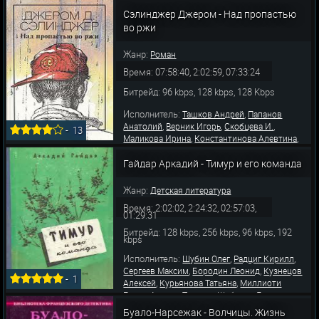
,
,
Горюнова Анна
Борзунов Алексей
,
,
Сэлинджер Джером - Над пропастью
Сушкевич Чеслав
Граббе Николай
Агапова
,
,
,
Нина
Шабарин Лев
Пастухова Мария
во ржи
,
,
Гаррель Софья
Сафонов Алексей
Михайлов
Алек
Жанр:
Роман
Время: 07:58:40, 2:02:59, 07:33:24
Битрейд: 96 kbps, 128 kbps, 128 Kbps
Исполнитель:
,
Ташков Андрей
Папанов
,
,
,
Анатолий
Верник Игорь
Скобцева И.
-
13
,
,
Маликова Ирина
Константинова Алевтина
,
Терновский Евгений
Волоцкий Евгений
Гайдар Аркадий - Тимур и его команда
Жанр:
Детская литература
Время: 2:02:02, 2:24:32, 02:57:03,
01:29:31
Битрейд: 128 kbps, 256 kbps, 96 kbps, 192
kbps
Исполнитель:
,
,
Шубин Олег
Радциг Кирилл
,
,
Сергеев Максим
Бородин Леонид
Кузнецов
-
1
,
,
Алексей
Курьянова Татьяна
Миллиоти
,
,
,
Елена
Аксюта Татьяна
Шабарин Лев
,
,
Потоцкая Ирина
Филимонов Дмитрий
Буало-Нарсежак - Волчицы. Жизнь
,
,
Лобанов Михаил
Лисовская Янина