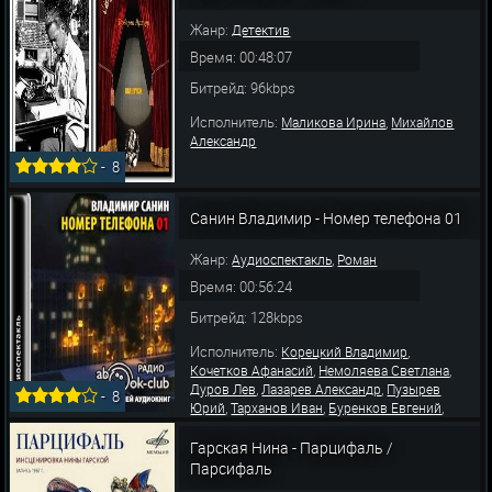
,
,
,
Всеволод
Терновская Нинель
Цейц Сергей
Фроло
Жанр:
Детектив
Время: 00:48:07
Битрейд: 96kbps
Исполнитель:
,
Маликова Ирина
Михайлов
Александр
-
8
Санин Владимир - Номер телефона 01
Жанр:
,
Аудиоспектакль
Роман
Время: 00:56:24
Битрейд: 128kbps
Исполнитель:
,
Корецкий Владимир
,
,
Кочетков Афанасий
Немоляева Светлана
,
,
Дуров Лев
Лазарев Александр
Пузырев
-
8
,
,
,
Юрий
Тарханов Иван
Буренков Евгений
,
,
Леньков Александр
Антонюк Людмила
,
,
Успенский Витольд
Величко Наталья
Гарская Нина - Парцифаль /
,
,
Константинова Алла
Белоусова Мария
Парсифаль
Суворкина Л