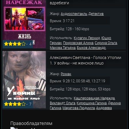
вдребезги
,
,
Шатилова Татьяна
Балабанов Сергей
Румянова К
Жанр:
,
Аудиоспектакль
Детектив
Время: 3:17:21
Битрейд: 128 - 160 kbps
Исполнитель:
,
Кулагин Леонид
Юшко
,
,
,
Герман
Покровская Алина
Сирина Ольга
-
4
,
,
Махова Татьяна
Быков Александр
,
,
Маликова Ирина
Мартьянов Олег
Левашев
,
Алексиевич Светлана - Голоса Утопии
Владимир
Гранов Владимир
1. У войны - не женское лицо
Жанр:
Роман
Время: 9:28:12, 00:58:48, 13:27:19
Битрейд: 128 kbps, 128 kbps, 53 kbps
Исполнитель:
,
Кашперовецкая Надежда
,
,
Викландт Ольга
Кирюшина Галина
Демина
-
7
,
,
Галина
Маратова Людмила
Андреева
,
,
Зинаида
Богомолова Людмила
Карпушина
,
,
,
Надежда
Лисовская Янина
Маликова Ирина
,
,
Маркова Надежда
Моравская Лариса
Правообладателям
,
Равенских Александра
Травкина Светлана