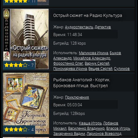
-
11
Острый сюжет на Радио Культура
Жанр:
,
Аудиоспектакль
Детектив
Время: 11:48:34
Битрейд: 128 kbps
Исполнитель:
,
Маликова Ирина
Быков
,
,
Александр
Михайлов Александр
,
,
Форостенко Олег
Варчук Сергей
-
7
,
,
Пономарева Ирина
Вещев Сергей
Сулимов
,
,
,
Владимир
Кареев Леонид
Мартьянов Олег
,
,
Бородин Леонид
Кузнецов Алексей
Рыбаков Анатолий - Кортик.
,
,
Левашев Владимир
Перцева Надежда
Бронзовая птица. Выстрел
,
Курский Александр
А
Жанр:
Приключения
Время: 05:03:04
Битрейд: 128kbps
Исполнитель:
,
Кваша Игорь
Лобанов
,
,
,
Михаил
Василенко Владимир
Власов Игорь
-
4
,
,
Захарченко Вадим
Ларионов Всеволод