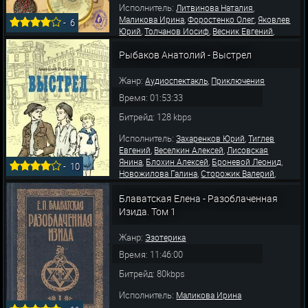
Исполнитель:
,
Литвинова Наталия
,
,
Маликова Ирина
Форостенко Олег
Яковлев
-
6
,
,
,
Юрий
Толчанов Иосиф
Весник Евгений
,
Ливанов Аристарх
Шалевич Вячеслав
Рыбаков Анатолий - Выстрел
Жанр:
,
Аудиоспектакль
Приключения
Время: 01:53:33
Битрейд: 128 kbps
Исполнитель:
,
Захаренков Юрий
Тиглев
,
,
Евгений
Веселкин Алексей
Лисовская
,
,
,
Янина
Блохин Алексей
Броневой Леонид
-
10
,
,
Новожилова Галина
Сторожик Валерий
,
,
Серов Сергей
Михайлов Александр
Зимин
,
,
Михаил
Шурупов Владимир
Аксюта
Блаватская Елена - Разоблаченная
,
,
Татьяна
Данчевский Евгений
Казаринова
Изида. Том 1
Елен
Жанр:
Эзотерика
Время: 11:46:00
Битрейд: 80kbps
Исполнитель:
Маликова Ирина