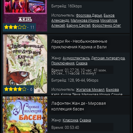
Битрейд: 160kbps
Исполнитель:
,
Фролова Дарья
Быков
,
,
Александр
Маликова Ирина
Михайлов
,
,
Алексей
Барчук Сергей
Форостенко Олег
-
11
Ларри Ян - Необыкновенные
приключения Карика и Вали
Жанр:
,
,
Аудиоспектакль
Детская литература
,
Приключения
Сказка
Время: 01:27:26, 10 час. 41 мин.
09 сек., 11часов 14 минут
Битрейд: 128, 96-44, 96kbps
Исполнитель:
,
-
6
Жигалов Михаил
Быкова
,
,
,
Катя
Котов Тёма
Маликова Ирина
Сомов
,
,
Игорь
Китель Михаил
Иванова Маргарита
Лафонтен Жан де - Мировая
коллекция басен
Жанр:
,
Классика
Сказка
Время: 00:53:40