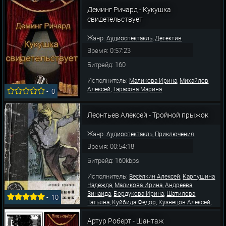
,
,
Наталия
Маликова Ирина
Гребенщикова
,
,
Деминг Ричард - Кукушка
Лариса
Жуков Вадим
Стремовский Виталий
свидетельствует
Жанр:
,
Аудиоспектакль
Детектив
Время: 0:57:23
Битрейд: 160
Исполнитель:
,
Маликова Ирина
Михайлов
,
Алексей
Тарасова Марина
-
0
Леонтьев Алексей - Тройной прыжок
Жанр:
,
Аудиоспектакль
Приключения
Время: 00:54:18
Битрейд: 160kbps
Исполнитель:
,
Весёлкин Алексей
Карпушина
,
,
Надежда
Маликова Ирина
Андреева
,
,
Зинаида
Бордукова Ирина
Шатилова
-
10
,
,
,
Татьяна
Куйбида Фёдор
Кузнецов Алексей
,
,
Иванов Борис
Шабарин Лев
Нефёдов
,
,
Игорь
Суховерко Рогволд
Абдулов
Артур Роберт - Шантаж