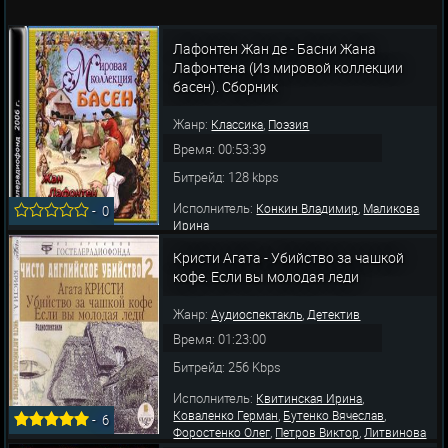
Лафонтен Жан де - Басни Жана
Лафонтена (Из мировой коллекции
басен). Сборник
Жанр:
,
Классика
Поэзия
Время: 00:53:39
Битрейд: 128 kbps
Исполнитель:
,
Конкин Владимир
Маликова
-
0
Ирина
Кристи Агата - Убийство за чашкой
кофе. Если вы молодая леди
Жанр:
,
Аудиоспектакль
Детектив
Время: 01:23:00
Битрейд: 256 Kbps
Исполнитель:
,
Квитинская Ирина
,
,
Коваленко Герман
Бутенко Вячеслав
-
6
,
,
Форостенко Олег
Петров Виктор
Литвинова