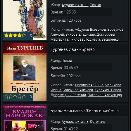
Жанр:
,
Аудиоспектакль
Сказка
Время: 1:25:35
Битрейд: 128 kbps
Исполнитель:
,
Абдулов Всеволод
Борзунов
,
,
Алексей
Вихров Владимир
Докторова
-
3
,
,
Маргарита
Гнилова Людмила
Василенко
,
,
,
Владимир
Гузенко Анатолий
Панова А.
,
,
Тургенев Иван - Бретер
Шлыков Вячеслав
Львов Михаил
Харыбина
,
,
,
Вера
Гунченко Антонина
Маликова Ирина
Каширин Николай
Жанр:
Проза
Время: 00:45:49
Битрейд: 192kbps
Исполнитель:
,
Лисовская Янина
Маликова
,
,
,
Ирина
Борзунов Алексей
Курочкин Павел
,
Дворжецкий Евгений
Литовкин Александр
-
0
Буало-Нарсежак - Жизнь вдребезги
Жанр:
,
Аудиоспектакль
Детектив
Время: 01:49:12