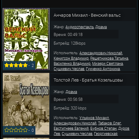
Анчаров Михаил - Венский вальс
Жанр:
,
Аудиоспектакль
Драма
Время: 00:49:18
Битрейд: 128kbps
Исполнитель:
,
Александрович Николай
,
,
Кенигсон Владимир
Решетникова Татьяна
,
,
Василенко Владимир
Мизери Светлана
-
2
,
,
Сушкевич Чеслав
Гунченко Антонина
,
Ларионов Всеволод
Лобанов Михаил
Толстой Лев - Братья Козельцовы
Жанр:
Драма
Время: 00:56:58
Битрейд: 320 kbps
Исполнитель:
,
Ульянов Михаил
,
,
Александрович Николай
Табаков Олег
,
,
Евстигнеев Евгений
Бубнов Степан
Дуров
-
0
,
,
Лев
Сушкевич Чеслав
Георгиевская
,
,
Анастасия
Румянова Клара
Кенигсон