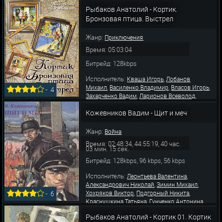
,
,
Владимир
Николаев Карл
Погоржельский
Рыбаков Анатолий - Кортик.
,
,
,
Михаил
Кваша Игорь
Папанов Анатолий
Бронзовая птица. Выстрел
Никулин Вале
Жанр:
Приключения
Время: 05:03:04
Битрейд: 128kbps
Исполнитель:
,
Кваша Игорь
Лобанов
,
,
,
Михаил
Василенко Владимир
Власов Игорь
-
4
,
,
Захарченко Вадим
Ларионов Всеволод
,
,
Горюнова Анна
Борзунов Алексей
,
,
Кожевников Вадим - Щит и меч
Сушкевич Чеслав
Граббе Николай
Агапова
,
,
,
Нина
Шабарин Лев
Пастухова Мария
,
,
Гаррель Софья
Сафонов Алексей
Михайлов
Жанр:
Война
Алек
Время: 02:48:34, 44:55:19, 40 час.
03 мин. 15 сек.
Битрейд: 128kbps, 96 kbps, 56 kbps
Исполнитель:
,
Леонтьева Валентина
,
,
Александрович Николай
Зимин Михаил
,
,
Хохряков Виктор
Подгорный Никита
-
6
,
,
Краснушкина Татьяна
Гунченко Антонина
,
,
Весник Евгений
Вейцлер Леонид
Кенигсон
Рыбаков Анатолий - Кортик 01. Кортик
,
,
,
Владимир
Косухин Игорь
Воронов Иван