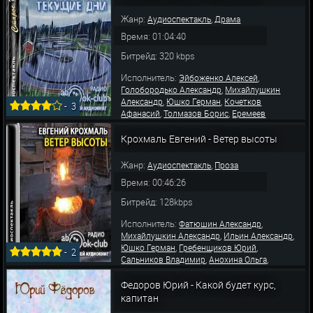
Жанр:
,
Аудиоспектакль
Драма
Время: 01:04:40
Битрейд: 320 kbps
Исполнитель:
,
Эйбоженко Алексей
,
Голобородько Александр
Михайлушкин
,
,
Александр
Юшко Герман
Кочетков
-
3
,
,
Афанасий
Толмазов Борис
Еремеев
,
,
Михаил
Пожаров Александр
Джигарханян
,
,
Армен
Шапошникова Людмила
Покровская
Крохмаль Евгений - Ветер высоты
,
,
Алина
Зимин Михаил
Ильин Адольф
Жанр:
,
Аудиоспектакль
Проза
Время: 00:46:26
Битрейд: 128kbps
Исполнитель:
,
Фатюшин Александр
,
,
Михайлушкин Александр
Ильин Александр
,
,
Юшко Герман
Гребенщиков Юрий
-
2
,
,
Сальников Владимир
Анохина Ольга
Архангельская В.
Федоров Юрий - Какой будет курс,
капитан