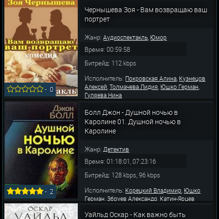
,
,
Астафьев Юрий
Солодова Елизавета
Покровская Алина
Чернышева Зоя - Вам возвращаю ваш
портрет
Жанр:
,
Аудиоспектакль
Юмор
Время: 00:59:58
Битрейд: 112 kbps
Исполнитель:
,
Покровская Алина
Кузнецов
,
,
,
Алексей
Толмачева Лидия
Юшко Герман
-
0
Гуляева Нина
Болл Джон - Душной ночью в
Каролине 01. Душной ночью в
Каролине
Жанр:
Детектив
Время: 01:18:01, 07:23:16
Битрейд: 128 kbps, 96 kbps
Исполнитель:
,
Корецкий Владимир
Юшко
-
2
,
,
Герман
Збруев Александр
Катин-Ярцев
,
,
Юрий
Караченцов Николай
Соколовский
Уайльд Оскар - Как важно быть
,
,
,
Семён
Шабарин Лев
Толмазов Борис