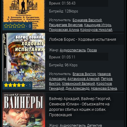
Время: 01:56:43
Битрейд: 128kbps
Исполнитель:
,
Бочкарев Василий
,
,
Расцветаев Вячеслав
Кашинцев Игорь
-
0
,
,
Покровская Алина
Корноухов Николай
,
,
Борзунов Алексей
Сирина Ольга
Киселева
,
,
Лобков Борис - Ходовые испытания
Иветта
Коршунов Виктор
Барышев
,
,
Ярослав
Юшко Герман
Киндинов Евгений
Жанр:
,
Аудиоспектакль
Проза
Время: 01:05:11
Битрейд: 96 Kbps
Исполнитель:
,
Власов Виктор
Назаров
,
,
Александр
Артамонов Алексей
Петров
,
,
Виктор
Хлевинский Валерий
Коротков
-
1
,
,
,
Геннадий
Дик Александр
Новикова Елена
,
,
Любецкий Лев
Федоров Василий
Юшко
Герман
Вайнер Аркадий, Вайнер Георгий,
Семенов Юлиан - Объезжайте на
дорогах сбитых кошек и собак.
Провокация
Жанр:
,
Аудиоспектакль
Детектив