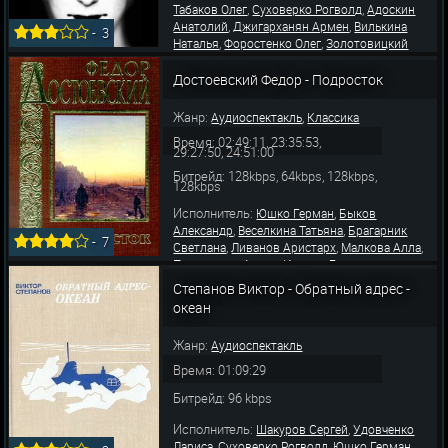
,
,
Табаков Олег
Суховерко Рогволд
Адоскин
,
,
Анатолий
Джигарханян Армен
Вилькина
-
3
,
,
Наталья
Форостенко Олег
Золотовицкий
,
Игорь
Коростелёв Борис
Достоевский Федор - Подросток
Жанр:
,
Аудиоспектакль
Классика
Время: 02:49:11, 23:35:53,
29:27:50, 24:51:00
Битрейд: 128kbps, 64kbps, 128kbps,
128kbps
Исполнитель:
,
Юшко Герман
Быков
,
,
Александр
Веселкина Татьяна
Брагарник
-
7
,
,
,
Светлана
Ливанов Аристарх
Малкова Алла
,
,
Покровская Алина
Иванов Борис
,
,
Дворжецкая Нина
Литовкин Александр
Степанов Виктор - Обратный адрес -
,
,
Мартьянов Олег
Дворжецкий Евгений
океан
,
,
Кузнецов Алексей
Фролов Геннадий
,
Шабарин Лев
Д
Жанр:
Аудиоспектакль
Время: 01:09:29
Битрейд: 96 kbps
Исполнитель:
,
Шакуров Сергей
Удовченко
,
,
,
Лариса
Суховерко Рогволд
Юшко Герман