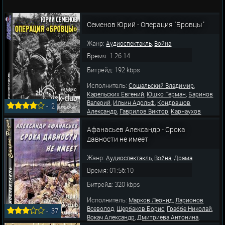
Семенов Юрий - Операция "Бровцы"
Жанр:
,
Аудиоспектакль
Война
Время: 1:26:14
Битрейд: 192 kbps
Исполнитель:
,
Сошальский Владимир
,
,
Карельских Евгений
Юшко Герман
Баринов
,
,
Валерий
Ильин Адольф
Кондрашов
-
2
,
,
Александр
Гаврилов Виктор
Карнаухов
,
,
Николай
Солдатова Ирина
Покровская
,
,
,
Алина
Цитринель Павел
Менглет Георгий
Афанасьев Александр - Срока
Кутепов Александр
давности не имеет
Жанр:
,
,
Аудиоспектакль
Война
Драма
Время: 01:56:10
Битрейд: 320 kbps
Исполнитель:
,
Марков Леонид
Ларионов
,
,
,
Всеволод
Щербаков Борис
Граббе Николай
-
37
,
,
Вокач Александр
Дмитриева Антонина