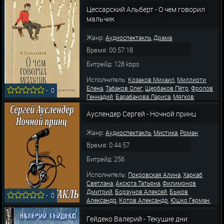
,
,
Дугин Вячеслав
Каташева Наталья
,
,
Цессарский Альберт - О чем говорил
Любецкий Лев
Вихров Владимир
Абдулов
,
,
,
Всеволод
Парра Александр
Юшко Герман
мальчик
Мартьянов Олег
Жанр:
,
Аудиоспектакль
Драма
Время: 00:57:18
Битрейд: 128 kbps
Исполнитель:
,
Козаков Михаил
Миллиоти
,
,
,
Елена
Табаков Олег
Щербаков Пётр
Фролов
-
0
,
,
Геннадий
Барабанова Лариса
Мягков
,
,
Андрей
Суховерко Рогволд
Давыдов
,
,
,
Ауслендер Сергей - Ночной принц
Всеволод
Юшко Герман
Коваленко Герман
Толмачева Лидия
Жанр:
,
,
Аудиоспектакль
Мистика
Роман
Время: 0:44:57
Битрейд: 256
Исполнитель:
,
Покровская Алина
Харкаб
,
,
Светлана
Аксюта Татьяна
Филимонов
,
,
Дмитрий
Борзунов Алексей
Быков
-
0
,
,
,
Александр
Котов Александр
Юшко Герман
,
Стремовский Виталий
Кочкожаров
Геннадий
Гейдеко Валерий - Текущие дни