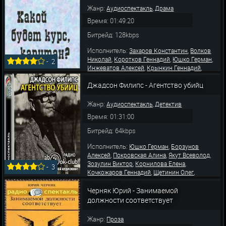
Жанр:
,
Аудиоспектакль
Драма
Время: 01:49:20
Битрейд: 128kbps
Исполнитель:
,
Захаров Константин
Волков
,
,
,
Николай
Коротков Геннадий
Юшко Герман
-
2
,
,
Инжеватов Алексей
Крынкин Геннадий
,
,
Лямпе Григорий
Вильдан Роман
Песелев
,
,
Джадсон Филипс - Агентство убийц
Аркадий
Лакирев Виктор
Цитринель Павел
Жанр:
,
Аудиоспектакль
Детектив
Время: 01:31:00
Битрейд: 64kbps
Исполнитель:
,
Юшко Герман
Борзунов
,
,
,
Алексей
Покровская Алина
Якут Всеволод
,
,
Зозулин Виктор
Корнилова Елена
-
3
,
,
Кочкожаров Геннадий
Щетинин Олег
,
Михайлушкин Александр
Андреев Юрий
Черняк Юрий - Занимаемой
должности соответствует
Жанр:
Проза