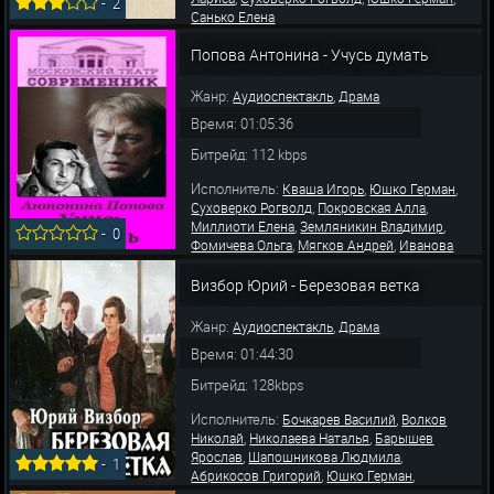
-
2
Санько Елена
Попова Антонина - Учусь думать
Жанр:
,
Аудиоспектакль
Драма
Время: 01:05:36
Битрейд: 112 kbps
Исполнитель:
,
,
Кваша Игорь
Юшко Герман
,
,
Суховерко Рогволд
Покровская Алла
,
,
Миллиоти Елена
Земляникин Владимир
-
0
,
,
Фомичева Ольга
Мягков Андрей
Иванова
Людмила
Визбор Юрий - Березовая ветка
Жанр:
,
Аудиоспектакль
Драма
Время: 01:44:30
Битрейд: 128kbps
Исполнитель:
,
Бочкарев Василий
Волков
,
,
Николай
Николаева Наталья
Барышев
,
,
Ярослав
Шапошникова Людмила
-
1
,
,
Абрикосов Григорий
Юшко Герман