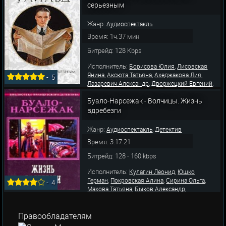
,
,
серьезным
Печников Геннадий
Успенский Витольд
Козий Николай
Жанр:
Аудиоспектакль
Время: 1ч.37 мин
Битрейд: 128 Kbps
Исполнитель:
,
Борисова Юлия
Лисовская
,
,
,
Янина
Аксюта Татьяна
Ахеджакова Лия
-
5
,
,
Лазаревич Александр
Дворжецкий Евгений
,
,
Марычев Игорь
Андреева Зинаида
Лист
,
,
,
Буало-Нарсежак - Волчицы. Жизнь
Вольф
Локтев Алексей
Гейхман Марк
,
Быков Александр
Юшко Герман
вдребезги
Жанр:
,
Аудиоспектакль
Детектив
Время: 3:17:21
Битрейд: 128 - 160 kbps
Исполнитель:
,
Кулагин Леонид
Юшко
,
,
,
Герман
Покровская Алина
Сирина Ольга
-
4
,
,
Махова Татьяна
Быков Александр
,
,
Маликова Ирина
Мартьянов Олег
Левашев
,
Владимир
Гранов Владимир
Правообладателям