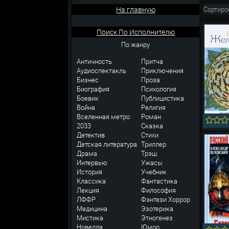
На главную
Сортиро
Поиск По Исполнителю
По жанру
Античность
Притча
Аудиоспектакль
Приключения
Бизнес
Проза
Биография
Психология
Боевик
Публицистика
Война
Религия
Вселенная метро
Роман
2033
Сказка
Детектив
Стихи
Детская литература
Триллер
Драма
Трэш
Интервью
Ужасы
История
Учебник
Классика
Фантастика
Лекция
Философия
ЛФФР
Фэнтези
Хоррор
Медицина
Эзотерика
Мистика
Этногенез
Новелла
Юмор