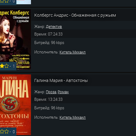
-
0
Колбергс Андрис - Обнаженная с ружьем
Жанр:
Детектив
Время: 07:24:33
Битрейд: 96 kbps
Исполнитель:
Китель Михаил
-
1
Галина Мария - Автохтоны
Жанр:
,
Проза
Роман
Время: 13:24:33
Битрейд: 96 kbps
Исполнитель:
Китель Михаил
-
0