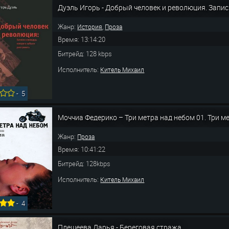
Дуэль Игорь - Добрый человек и революция. Запис
Жанр:
,
История
Проза
Время: 13:14:20
Битрейд: 128 kbps
Исполнитель:
Китель Михаил
-
5
Моччиа Федерико – Три метра над небом 01. Три м
Жанр:
Проза
Время: 10:41:22
Битрейд: 128kbps
Исполнитель:
Китель Михаил
-
4
Плещеева Дарья - Береговая стража