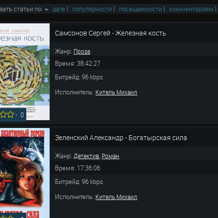
вать статьи по:
дате
|
популярности
|
посещаемости
|
комментариям
Самсонов Сергей - Железная кость
Жанр:
Проза
Время: 38:42:27
Битрейд: 96 kbps
Исполнитель:
Китель Михаил
-
0
Зеленский Александр - Богатырская сила
Жанр:
,
Детектив
Роман
Время: 17:36:06
Битрейд: 96 kbps
Исполнитель:
Китель Михаил