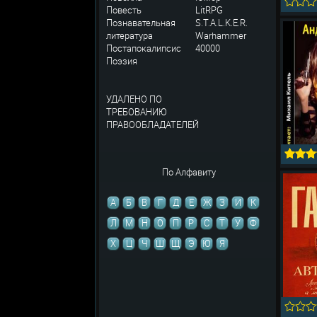
Повесть
LitRPG
Познавательная
S.T.A.L.K.E.R.
литература
Warhammer
Постапокалипсис
40000
Поэзия
УДАЛЕНО ПО
ТРЕБОВАНИЮ
ПРАВООБЛАДАТЕЛЕЙ
По Алфавиту
А
Б
В
Г
Д
Е
Ж
З
И
К
Л
М
Н
О
П
Р
С
Т
У
Ф
Х
Ц
Ч
Ш
Щ
Э
Ю
Я