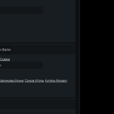
и Вали
,
Сказка
т
,
,
,
Маликова Ирина
Сомов Игорь
Китель Михаил