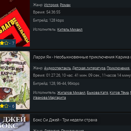
Жанр:
,
История
Роман
Время: 54:36:55
Битрейд: 128 kbps
Исполнитель:
Китель Михаил
-
7
Ларри Ян - Необыкновенные приключения Карика 
Жанр:
,
,
Аудиоспектакль
Детская литература
Приключения
Время: 01:27:26, 10 час. 41 мин. 09 сек., 11часов 14 мину
Битрейд: 128, 96-44, 96kbps
Исполнитель:
,
,
,
Жигалов Михаил
Быкова Катя
Котов Тёма
Иванова Маргарита
-
6
Бокс Си Джей - Три недели страха
Жанр:
,
Детектив
Приключения