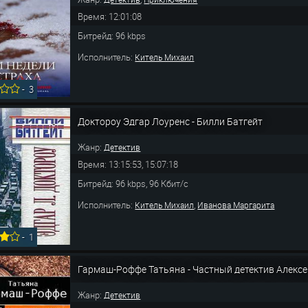
Время: 12:01:08
Битрейд: 96 kbps
Исполнитель:
Китель Михаил
-
3
Доктороу Эдгар Лоуренс - Билли Батгейт
Жанр:
Детектив
Время: 13:15:53, 15:07:18
Битрейд: 96 kbps, 96 Кбит/с
Исполнитель:
,
Китель Михаил
Иванова Маргарита
-
1
Гармаш-Роффе Татьяна - Частный детектив Алексе
Жанр:
Детектив