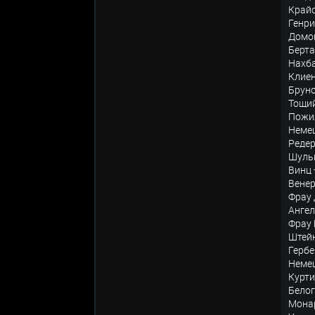
Край
Генр
Домо
Берт
Нахб
Клие
Брун
Тощи
Пожи
Неме
Реде
Шуль
Винц
Вене
Фрау
Анге
Фрау
Штей
Герб
Неме
Курт
Бело
Мона