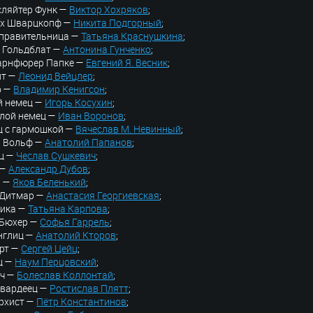
сляйтер Функ —
Виктор Хохряков
;
их Шварцкопф —
Никита Подгорный
;
правительница —
Татьяна Краснушкина
;
а Гольдблат —
Антонина Гунченко
;
арнфюрер Папке —
Евгений Я. Весник
;
нт —
Леонид Вейцлер
;
о —
Владимир Кенигсон
;
й немец —
Игорь Косухин
;
лой немец —
Иван Воронов
;
ц с гармошкой —
Вячеслав М. Невинный
;
р Вольф —
Анатолий Папанов
;
ц —
Чеслав Сушкевич
;
 —
Александр Дубов
;
р —
Яков Беленький
;
 Дитмар —
Анастасия Георгиевская
;
лика —
Татьяна Карпова
;
 Бюхер —
Софья Гаррель
;
нглиц —
Анатолий Кторов
;
ерт —
Сергей Цейц
;
ц —
Наум Перцовский
;
ич —
Болеслав Коллонтай
;
гвардеец —
Ростислав Плятт
;
рхист —
Пётр Константинов
;