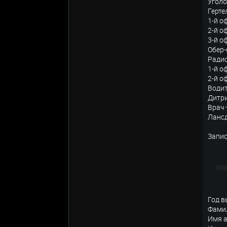
Угол
Герте
1-й о
2-й о
3-й о
Обер
Ради
1-й о
2-й о
Води
Дитр
Врач
Ланс
Запис
Год в
Фами
Имя 