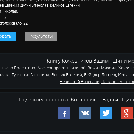
ев Евгений, Дугин Вячеслав, Велихов Евгений,
 Николай,
nito
оголосовало: 22
овать
Результаты
Книгу Кожевников Вадим - Щит и меч о
,
,
,
нтьева Валентина
Александрович Николай
Зимин Михаил
Хохряк
,
,
,
,
тьяна
Гунченко Антонина
Весник Евгений
Вейцлер Леонид
Кенигс
,
Невинный Вячеслав
Папанов Анато
Поделится новостью Кожевников Вадим - Щит 