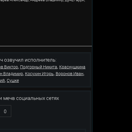
звучил исполнитель:
,
,
ов Виктор
Подгорный Никита
Краснушкина
,
,
,
он Владимир
Косухин Игорь
Воронов Иван
,
лий
Сушке
и мечв социальных сетях
0