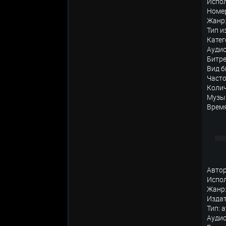
Испо
Номер
Жанр:
Тип и
Катег
Аудио
Битре
Вид б
Часто
Колич
Музык
Время
Авто
Испо
Жанр:
Издат
Тип: 
Аудио