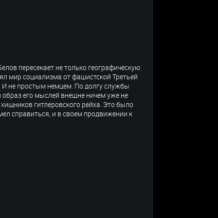
Белов пересекает не только географическую
лял мир социализма от фашистской Третьей
 И не простым немцем. По долгу службы
и образ его мыслей внешне ничем уже не
 хищников гитлеровского рейха. Это было
мел справиться, и в своем продвижении к