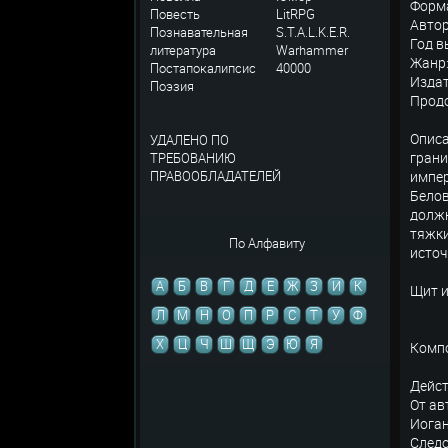
Форма
Повесть
LitRPG
Авто
Познавательная
S.T.A.L.K.E.R.
Год в
литература
Warhammer
Жанр:
Постапокалипсис
40000
Издат
Поэзия
Продо
Описа
УДАЛЕНО ПО
грани
ТРЕБОВАНИЮ
ПРАВООБЛАДАТЕЛЕЙ
импер
Белов
должн
тяжки
По Алфавиту
источ
А
Б
В
Г
Д
Е
Ж
З
И
К
Щит и
Л
М
Н
О
П
Р
С
Т
У
Ф
Х
Ц
Ч
Ш
Щ
Э
Ю
Я
Компо
Дейст
От а
Иога
След