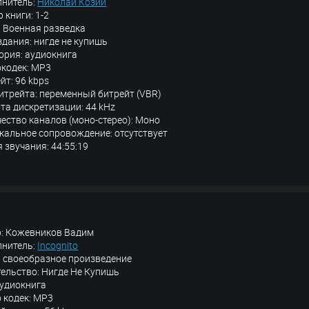
лнитель:
Николай Козий
 книги: 1-2
 Военная разведка
здания: нигде не купишь
ория: аудиокнига
кодек: MP3
йт: 96 kbps
итрейта: переменный битрейт (VBR)
та дискретизации: 44 kHz
ество каналов (моно-стерео): Моно
альное сопровождение: отсутствует
 звучания: 44:55:19
р: Кожевников Вадим
лнитель:
Incognito
 cвоеобразное произведение
ельство: Нигде Не Купишь
аудиокнига
 кодек: MP3