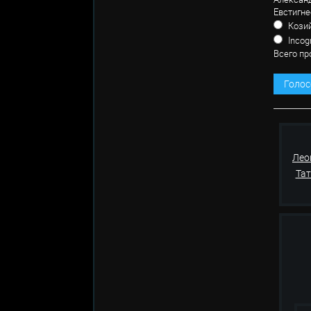
Евстигне
Козий
Incog
Всего пр
Голос
Лео
Та