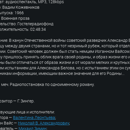
т: аудиоспектакль, MP3, 128kbps
р: Вадим Кожевников
ыпуска: 1966
 Военная проза
ельство: Гостелерадиофонд
лжительность: 02:48:34
ние: В канун Отечественной войны советский разведчик Александр 
цу между двумя странами, но и тот незримый рубеж, который отде
ии. Советский человек должен был стать немцем Иоганном Вайсом.
у пришлось принять облик врага своей родины, и образ жизни его 
ы были отличаться от образа жизни и от морали мелких и крупных
м испытанием для Александра Белова, но с испытанием этим он су
никам информации, имеющим важное значение для его Родины...
 меч. Радиопостановка по одноименному роману.
зитор — Г. Зингер.
вующие лица и исполнители:
втора —
Валентина Леонтьева
;
нн Вайс —
Николай В. Александрович
;
ователь —
Михаил Зимин
;