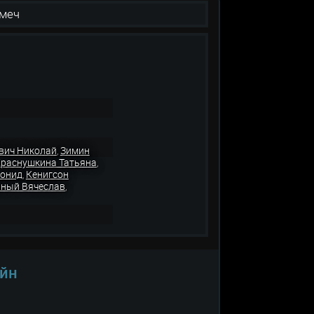
 меч
вич Николай
Зимин
,
раснушкина Татьяна
,
еонид
Кенигсон
,
ный Вячеслав
,
айн