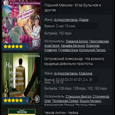
,
,
Земляникина Л.
Манякина Белла
Румянцев
Горький Максим - Егор Булычов и
Георгий
другие
Жанр:
,
Аудиоспектакль
Драма
Время: 2 час 13 мин.
Битрейд: 192 kbps
Исполнитель:
,
Ливанов Борис
Георгиевская
,
,
Анастасия
Ханаева Евгения
Еланская
-
1
,
,
,
Клавдия
Гуляева Нина
Колчицкий Галикс
,
,
Стриженов Олег
Кудрявцев Иван
Прудкин
,
,
Островский Александр - На всякого
Марк
Калиновская Галина
Клинина
,
,
Валентина
Градополов Константин
мудреца довольно простоты
,
,
Жильцов Алексей
Недзвецкий Юрий
Попов
В
Жанр:
,
Аудиоспектакль
Классика
Время: 02:43:03, 01:41:01, 2 ч. 31
мин., 3:14:14
Битрейд: 128 kbps, 128 kbps, 192, 192 kbps
Исполнитель:
,
Станицын Виктор
Стриженов
-
4
,
,
,
Олег
Пилявская Софья
Яншин Михаил
,
,
Калиновская Галина
Прудкин Марк
,
,
Массальский Павел
Головко Кира
Чехов Антон - Чайка
,
Стриженова Любовь
Градополов