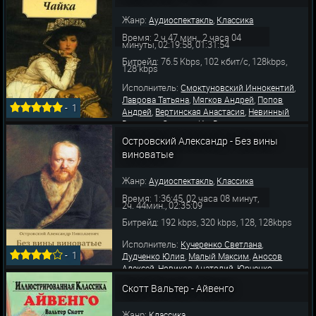
,
,
Константин
Зуева Анастасия
Комиссаров
Жанр:
,
Аудиоспектакль
Классика
,
,
Александр
Коршунов Виктор
Фадеева
,
Софья
Анненков Ни
Время: 2 ч.47 мин., 2 часа 04
минуты, 02:19:58, 01:31:54
Битрейд: 76.5 Kbps, 102 кбит/с, 128kbps,
128 kbps
Исполнитель:
,
Смоктуновский Иннокентий
,
,
Лаврова Татьяна
Мягков Андрей
Попов
-
1
,
,
Андрей
Вертинская Анастасия
Невинный
,
,
Вячеслав
Саввина Ия
Вознесенская
,
,
Анастасия
Калягин Александр
Сергачев
Островский Александр - Без вины
,
,
Виктор
Привальцев Владимир
Касаточкина
виноватые
,
,
Любовь
Степанова Ангелина
Стриженов
Жанр:
,
Аудиоспектакль
Классика
Время: 1:36:45, 02 часа 08 минут,
2ч. 44мин., 02:35:09
Битрейд: 192 kbps, 320 kbps, 128, 128kbps
Исполнитель:
,
Кучеренко Светлана
-
1
,
,
Дудченко Юлия
Малый Максим
Аносов
,
,
Алексей
Новиков Анатолий
Юрченко
,
,
Валерий
Бондзик Игорь
Еременко
Скотт Вальтер - Айвенго
,
,
Дмитрий
Тарасова Алла
Массальский
,
,
,
Павел
Стриженов Олег
Невинный Вячеслав
Жанр:
Классика
,
,
Вележева Лидия
Борисова Юлия
Князев