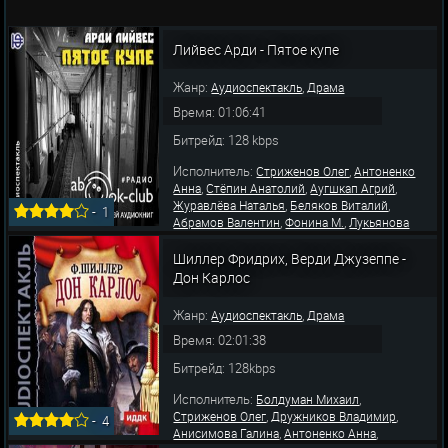
Лийвес Арди - Пятое купе
Жанр:
,
Аудиоспектакль
Драма
Время: 01:06:41
Битрейд: 128 kbps
Исполнитель:
,
Стриженов Олег
Антоненко
,
,
,
Анна
Стёпин Анатолий
Аугшкап Агрий
,
,
Журавлёва Наталья
Беляков Виталий
-
1
,
,
Абрамов Валентин
Фонина М.
Лукьянова
,
,
Марина
Сафронова Тамара
Бычкова
,
,
Аэлита
Иванова Людмила
Хохлова
Шиллер Фридрих, Верди Джузеппе -
,
,
Людмила
Манякина Белла
Непомнящая
Дон Карлос
,
Таисия
Литви
Жанр:
,
Аудиоспектакль
Драма
Время: 02:01:38
Битрейд: 128kbps
Исполнитель:
,
Болдуман Михаил
,
,
Стриженов Олег
Дружников Владимир
-
4
,
,
Анисимова Галина
Антоненко Анна