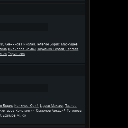
,
,
,
ий
Аненнков Николай
Телегин Борис
Маркушев
,
,
,
лена
Филиппов Роман
Харченко Сергей
Сергеев
,
льга
Торчинска
,
,
,
ин Борис
Колычев Юрий
Царев Михаил
Павлов
,
,
ихитаров Константин
Смирнов Аркадий
Гоголева
,
,
й
Ефимов М.
Ко