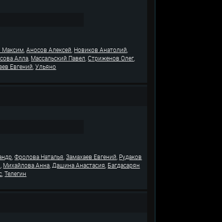
,
,
,
 Максим
Аносов Алексей
Новиков Анатолий
,
,
,
асова Алла
Массальский Павел
Стриженов Олег
,
зев Евгений
Ульяно
,
,
,
андр
Фролова Наталья
Замахаев Евгений
Рудаков
,
,
,
н
Михайлова Анна
Дашина Анастасия
Багдасарян
,
с
Телегин