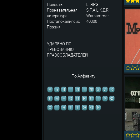
Повесть
LitRPG
Познавательная
S.T.A.L.K.E.R.
литература
Warhammer
Постапокалипсис
40000
Поэзия
УДАЛЕНО ПО
ТРЕБОВАНИЮ
ПРАВООБЛАДАТЕЛЕЙ
По Алфавиту
А
Б
В
Г
Д
Е
Ж
З
И
К
Л
М
Н
О
П
Р
С
Т
У
Ф
Х
Ц
Ч
Ш
Щ
Э
Ю
Я