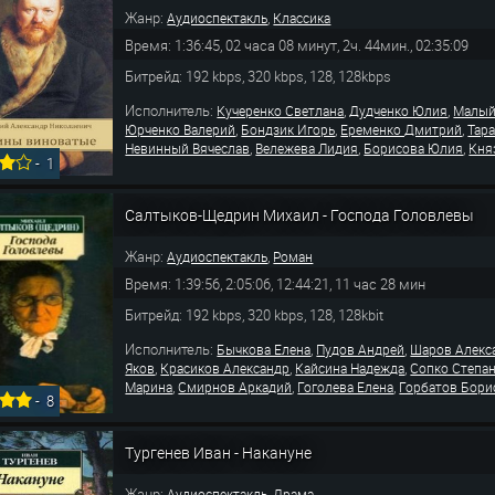
Жанр:
,
Аудиоспектакль
Классика
Время: 1:36:45, 02 часа 08 минут, 2ч. 44мин., 02:35:09
Битрейд: 192 kbps, 320 kbps, 128, 128kbps
Исполнитель:
,
,
Кучеренко Светлана
Дудченко Юлия
Малый
,
,
,
Юрченко Валерий
Бондзик Игорь
Еременко Дмитрий
Тар
,
,
,
Невинный Вячеслав
Вележева Лидия
Борисова Юлия
Кня
-
1
Салтыков-Щедрин Михаил - Господа Головлевы
Жанр:
,
Аудиоспектакль
Роман
Время: 1:39:56, 2:05:06, 12:44:21, 11 час 28 мин
Битрейд: 192 kbps, 320 kbps, 128, 128kbit
Исполнитель:
,
,
Бычкова Елена
Пудов Андрей
Шаров Алекс
,
,
,
Яков
Красиков Александр
Кайсина Надежда
Сопко Степа
,
,
,
Марина
Смирнов Аркадий
Гоголева Елена
Горбатов Бори
-
8
Тургенев Иван - Накануне
Жанр:
,
Аудиоспектакль
Драма