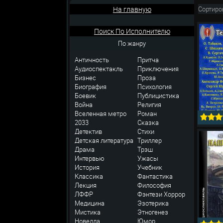
На главную
Сортиро
Поиск По Исполнителю
По жанру
Античность
Притча
Аудиоспектакль
Приключения
Бизнес
Проза
Биография
Психология
Боевик
Публицистика
Война
Религия
Вселенная метро
Роман
2033
Сказка
Детектив
Стихи
Детская литература
Триллер
Драма
Трэш
Интервью
Ужасы
История
Учебник
Классика
Фантастика
Лекция
Философия
ЛФФР
Фэнтези
Хоррор
Медицина
Эзотерика
Мистика
Этногенез
Новелла
Юмор