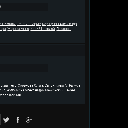
3
,
,
,
о Николай
Телегин Борис
Коршунов Александр
,
,
,
мара
Жарова Анна
Козий Николай
Левашев
,
,
,
вский Петр
Хорькова Ольга
Сальникова А.
Рыжов
,
,
,
орис
Яблочкина Александра
Межинский Семен
асова Ксения