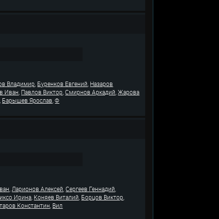
,
,
ов Владимир
Буренков Евгений
Назаров
,
,
,
в Иван
Павлов Виктор
Смирнов Аркадий
Жарова
,
,
Барышев Ярослав
Ф
,
,
,
ван
Ларионов Алексей
Сергеев Геннадий
,
,
,
иксо Ирина
Коняев Виталий
Борцов Виктор
,
таров Константин
Вил