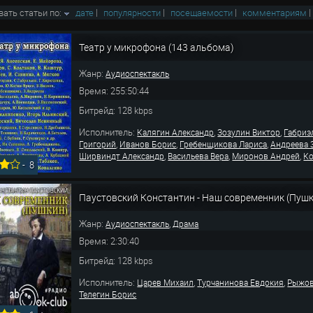
вать статьи по:
дате
|
популярности
|
посещаемости
|
комментариям
Театр у микрофона (143 альбома)
Жанр:
Аудиоспектакль
Время: 255:50:44
Битрейд: 128 kbps
Исполнитель:
,
,
Калягин Александр
Зозулин Виктор
Габриэ
,
,
,
Григорий
Иванов Борис
Гребенщикова Лариса
Андреева 
,
,
,
Ширвиндт Александр
Васильева Вера
Миронов Андрей
Ко
-
8
Паустовский Константин - Наш современник (Пуш
Жанр:
,
Аудиоспектакль
Драма
Время: 2:30:40
Битрейд: 128 kbps
Исполнитель:
,
,
Царев Михаил
Турчанинова Евдокия
Рыжов
Телегин Борис