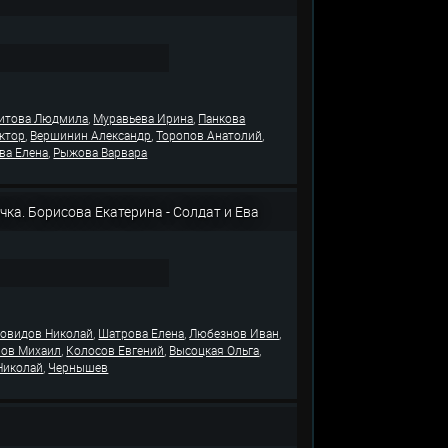
,
,
итова Людмила
Муравьева Ирина
Панкова
,
,
,
ктор
Вершинин Александр
Торопов Анатолий
,
ва Елена
Рыжова Варвара
чка. Борисова Екатерина - Солдат и Ева
,
,
,
овидов Николай
Шатрова Елена
Любезнов Иван
,
,
,
ов Михаил
Колосов Евгений
Высоцкая Ольга
,
Николай
Чернышев