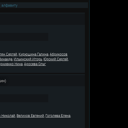
|
алфавиту
,
,
лян Сергей
Кирюшина Галина
Абрикосов
,
,
,
Зинаида
Ильинский Игорь
Юрский Сергей
,
рниенко Нина
Аросева Ольг
кин)
,
,
,
 Николай
Велихов Евгений
Гоголева Елена