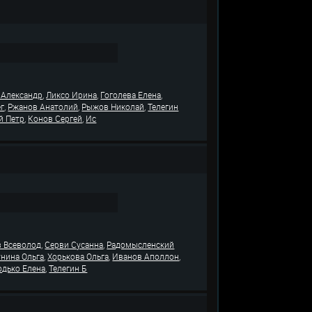
,
,
,
 Александр
Ликсо Ирина
Гоголева Елена
,
,
,
г
Ржанов Анатолий
Рыжов Николай
Телегин
,
,
й Петр
Конов Сергей
Ис
,
,
 Всеволод
Серви Сусанна
Радомысленский
,
,
,
унина Ольга
Хорькова Ольга
Иванов Аполлон
,
одько Елена
Телегин Б