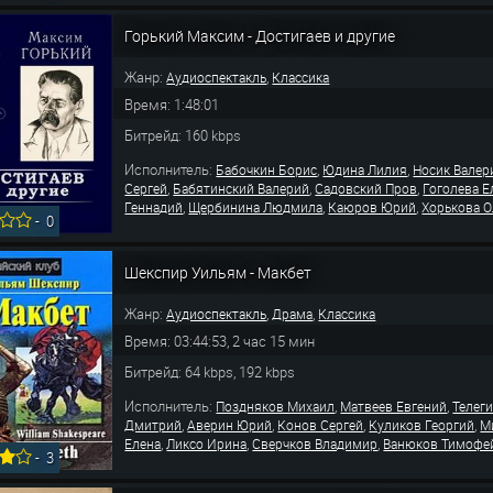
Горький Максим - Достигаев и другие
Жанр:
,
Аудиоспектакль
Классика
Время: 1:48:01
Битрейд: 160 kbps
Исполнитель:
,
,
Бабочкин Борис
Юдина Лилия
Носик Валер
,
,
,
Сергей
Бабятинский Валерий
Садовский Пров
Гоголева Е
,
,
,
Геннадий
Щербинина Людмила
Каюров Юрий
Хорькова О
-
0
Шекспир Уильям - Макбет
Жанр:
,
,
Аудиоспектакль
Драма
Классика
Время: 03:44:53, 2 час 15 мин
Битрейд: 64 kbps, 192 kbps
Исполнитель:
,
,
Поздняков Михаил
Матвеев Евгений
Телег
,
,
,
,
Дмитрий
Аверин Юрий
Конов Сергей
Куликов Георгий
М
,
,
,
Елена
Ликсо Ирина
Сверчков Владимир
Ванюков Тимофе
-
3