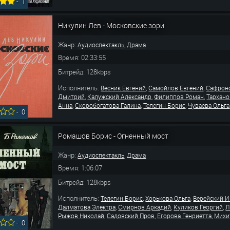
-
1
Никулин Лев - Московские зори
Жанр:
,
Аудиоспектакль
Драма
Время: 02:33:55
Битрейд: 128kbps
Исполнитель:
,
,
Весник Евгений
Самойлов Евгений
Сафрон
,
,
,
Дмитрий
Калужский Александр
Филиппов Роман
Тархано
,
,
,
Анна
Скоробогатова Галина
Телегин Борис
Чуваева Ольга
-
0
Ромашов Борис - Огненный мост
Жанр:
,
Аудиоспектакль
Драма
Время: 1:06:07
Битрейд: 128kbps
Исполнитель:
,
,
Телегин Борис
Хорькова Ольга
Верейский И
,
,
,
Далматова Электра
Смирнов Аркадий
Куликов Георгий
Л
,
,
,
Рыжов Николай
Садовский Пров
Егорова Генриетта
Михи
-
0