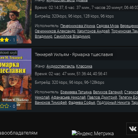
Время: 02:14:37, 6 час. 37 мин., 7 часов 20 минут, 06:46:0
Битрейд: 320kbps, 96 kbps, 128 kbps, 96 kbps
Исполнитель:
,
,
Печерникова Ирина
Седова Муза
Верещенк
,
,
Овчинников Александр
Харитонов Андрей
Торчинская Та
,
Владимир
Самойлов Владимир
-
1
Теккерей Уильям - Ярмарка тщеславия
Жанр:
,
Аудиоспектакль
Классика
Время: 02 час. 47 мин, 51:36:44, 40:56:41
Битрейд: 320 kbps, 96 kbps, 96-128kbps
Исполнитель:
,
,
Еремеева Татьяна
Велихов Евгений
Старко
,
,
,
Николай
Афанасьев Николай
Павлов Дмитрий
Телегин Б
,
,
,
Ванюков Тимофей
Фадеева Софья
Подгорный Никита
Тар
-
0
авообладателям