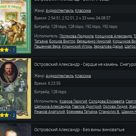
Жанр:
,
Аудиоспектакль
Классика
Время: 2:54:51, 2:52:01, 2 ч 33 мин, 04:08:57
Битрейд: 128 kbps, 128 kbps, 192 kbps, 192 kbps
Исполнитель:
,
,
Полякова Людмила
Коршунов Александр
Т
,
,
,
Татьяна
Борцов Виктор
Верещенко Николай
Коршунов Ви
,
,
,
Пашенная Вера
Ильинский Игорь
Зеркалова Дарья
Шатро
-
1
Островский Александр - Сердце не камень. Снегуро
Жанр:
,
Аудиоспектакль
Классика
Время: 6:23:55
Битрейд: 128 kbps
Исполнитель:
,
,
Ковров Георгий
Солодова Елизавета
Светл
,
,
,
Щепкина Александра
Павлов Дмитрий
Орлова Лидия
Жар
,
,
,
Ржанов Анатолий
Еремеева Татьяна
Станюлис В.
Шамин 
-
2
Островский Александр - Без вины виноватые