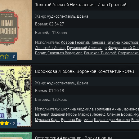
Толстой Алексей Николаевич - Иван Грозный
Жанр:
,
Аудиоспектакль
Драма
Время: 02:34:27
Битрейд: 128kbps
Исполнитель:
,
,
Ковров Георгий
Панкова Татьяна
Коротков
,
,
Лепштейн Иосиф
Грузинский Александр
Федоровский Оле
,
,
,
Борис
Савельев Владимир
Ванюков Тимофей
Старковски
-
0
Воронкова Любовь, Воронков Константин - Отец
Жанр:
,
Аудиоспектакль
Драма
Время: 01:20:18
Битрейд: 128kbps
Исполнитель:
,
,
Скопина Людмила
Голубева Анна
Ларионов
,
,
,
,
Евгений
Задерей Игорь
Марков Леонид
Оленин Борис
Як
,
,
,
Мукасян Карп
Ершова Людмила
Шарашидзе Нателла
Вол
-
2
Островский Александр - Волки и овцы