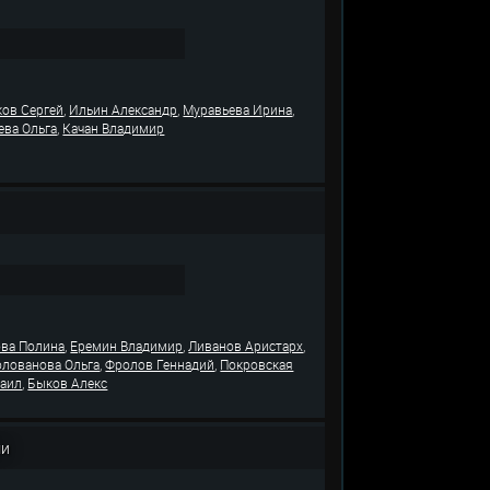
,
,
,
ков Сергей
Ильин Александр
Муравьева Ирина
,
ева Ольга
Качан Владимир
,
,
,
ова Полина
Еремин Владимир
Ливанов Аристарх
,
,
олованова Ольга
Фролов Геннадий
Покровская
,
хаил
Быков Алекс
ми