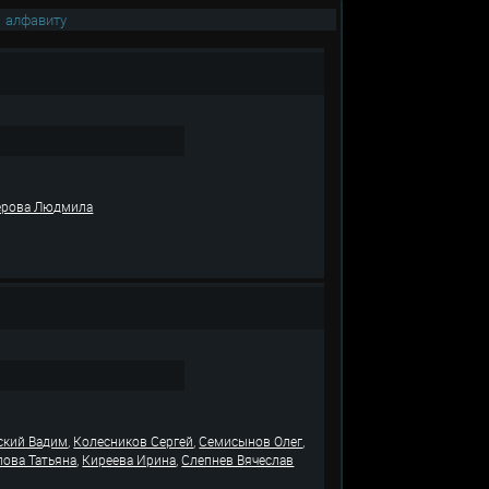
|
алфавиту
рова Людмила
,
,
,
ский Вадим
Колесников Сергей
Семисынов Олег
,
,
ова Татьяна
Киреева Ирина
Слепнев Вячеслав