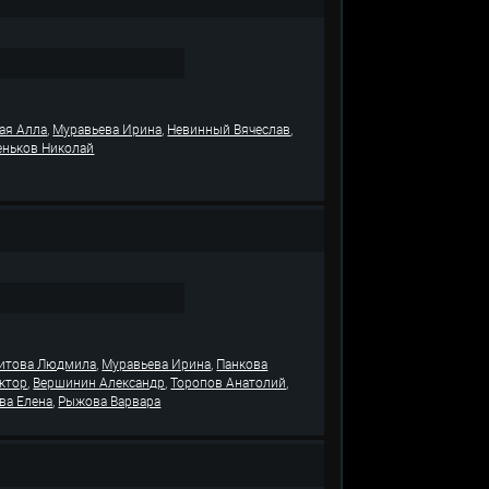
,
,
,
ая Алла
Муравьева Ирина
Невинный Вячеслав
еньков Николай
,
,
итова Людмила
Муравьева Ирина
Панкова
,
,
,
ктор
Вершинин Александр
Торопов Анатолий
,
ва Елена
Рыжова Варвара