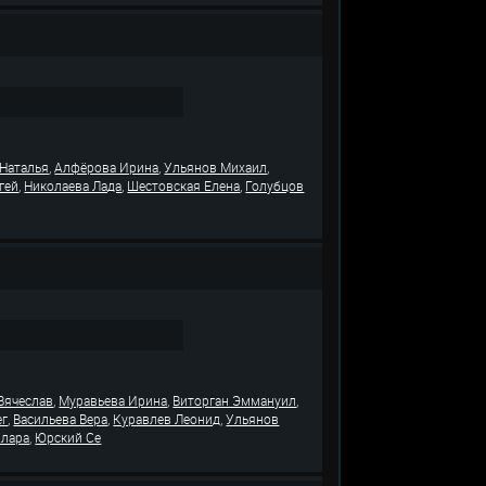
,
,
,
 Наталья
Алфёрова Ирина
Ульянов Михаил
,
,
,
гей
Николаева Лада
Шестовская Елена
Голубцов
,
,
,
Вячеслав
Муравьева Ирина
Виторган Эммануил
,
,
,
ег
Васильева Вера
Куравлев Леонид
Ульянов
,
Клара
Юрский Се