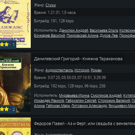
Жанр:
Стихи
Время: 1:21:31, 1,5 часа
Битрейд: 191, 128 kbps
Исполнитель:
,
,
Данилюк Андрей
Васильева Ольга
Колесни
,
,
,
Бочкарев Василий
Покровская Алина
Дуров Лев
Прокофь
-
1
Данилевский Григорий - Княжна Тараканова
Жанр:
,
,
Аудиоспектакль
История
Роман
Время: 3:07:25, 05:55:03, 07:10:51, 3:29:39
Битрейд: 192 kbps, 128 kbps, 96 kbps, 256
Исполнитель:
,
,
Муравьева Ирина
Смоляков Андрей
Кутеп
,
,
,
Искандер Рамиля
Габриэлян Сергей
Сторожик Валерий
Г
,
,
,
Алина
Гейхман Марк
Литовкин Александр
Янушкевич Ми
-
2
Федоров Павел - Аз и Ферт, или свадьба с вензеля
Жанр:
Аудиоспектакль