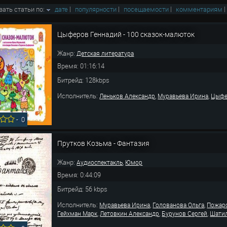
вать статьи по:
дате
|
популярности
|
посещаемости
|
комментариям
Цыферов Геннадий - 100 сказок-малюток
Жанр:
Детская литература
Время: 01:16:14
Битрейд: 128kbps
Исполнитель:
,
,
Леньков Александр
Муравьева Ирина
Цыфе
-
0
Прутков Козьма - Фантазия
Жанр:
,
Аудиоспектакль
Юмор
Время: 0:44:09
Битрейд: 56 kbps
Исполнитель:
,
,
Муравьева Ирина
Голованова Ольга
Пожар
,
,
,
Гейхман Марк
Летовкин Александр
Бурунов Сергей
Шатил