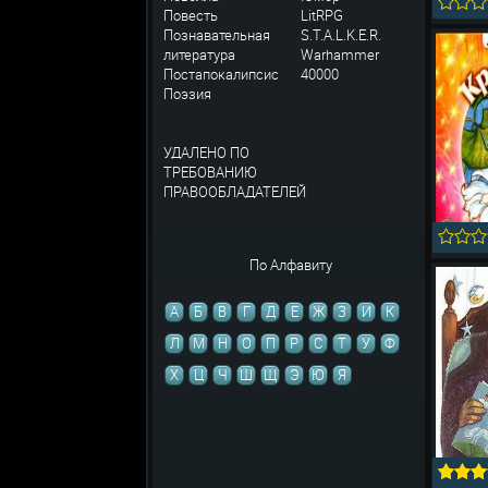
Повесть
LitRPG
Познавательная
S.T.A.L.K.E.R.
литература
Warhammer
Постапокалипсис
40000
Поэзия
УДАЛЕНО ПО
ТРЕБОВАНИЮ
ПРАВООБЛАДАТЕЛЕЙ
По Алфавиту
А
Б
В
Г
Д
Е
Ж
З
И
К
Л
М
Н
О
П
Р
С
Т
У
Ф
Х
Ц
Ч
Ш
Щ
Э
Ю
Я