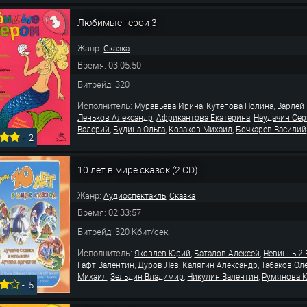
Любимые герои 3
Жанр:
Сказка
Время: 03:05:50
Битрейд: 320
Исполнитель:
,
,
Муравьева Ирина
Кутепова Полина
Варлей
,
,
Леньков Александр
Африкантова Екатерина
Неудачин Сер
,
,
,
Валерий
Будина Ольга
Козаков Михаил
Бочкарев Василий
-
2
10 лет в мире сказок (2 CD)
Жанр:
,
Аудиоспектакль
Сказка
Время: 02:33:57
Битрейд: 320 Кбит/сек
Исполнитель:
,
,
Яковлев Юрий
Баталов Алексей
Невинный 
,
,
,
Гафт Валентин
Дуров Лев
Калягин Александр
Табаков Ол
,
,
,
Михаил
Зельдин Владимир
Никулин Валентин
Румянова 
-
5