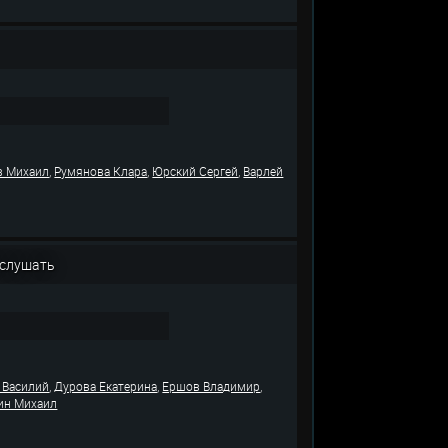
,
,
,
в Михаил
Румянова Клара
Юрский Сергей
Варлей
 слушать
,
,
,
 Василий
Дурова Екатерина
Ершов Владимир
ин Михаил