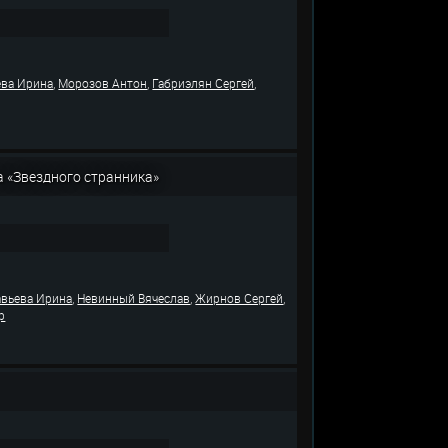
,
,
,
ева Ирина
Морозов Антон
Габриэлян Сергей
а «Звездного странника»
,
,
,
вьева Ирина
Невинный Вячеслав
Жирнов Сергей
р