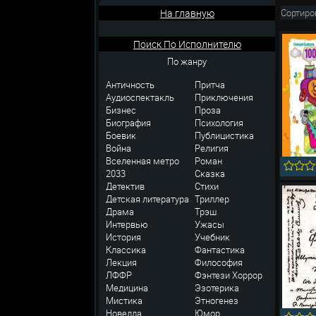
На главную
Сортиро
Поиск По Исполнителю
По жанру
Античность
Притча
Аудиоспектакль
Приключения
Бизнес
Проза
Биография
Психология
Боевик
Публицистика
Война
Религия
Вселенная метро
Роман
2033
Сказка
Детектив
Стихи
Детская литература
Триллер
Драма
Трэш
Интервью
Ужасы
История
Учебник
Классика
Фантастика
Лекция
Философия
ЛФФР
Фэнтези
Хоррор
Медицина
Эзотерика
Мистика
Этногенез
Новелла
Юмор