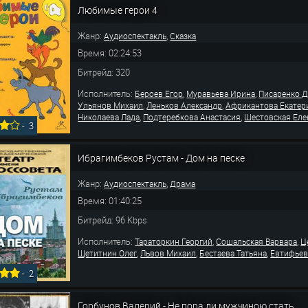
Любимые герои 4
Жанр:
,
Аудиоспектакль
Сказка
Время: 02:24:53
Битрейд: 320
Исполнитель:
,
,
Бероев Егор
Муравьева Ирина
Писаренко 
,
,
Ульянов Михаил
Леньков Александр
Африкантова Екатер
,
,
Николаева Лада
Подтеребкова Анастасия
Шестовская Еле
-
3
Ибрагимбеков Рустам - Дом на песке
Жанр:
,
Аудиоспектакль
Драма
Время: 01:40:25
Битрейд: 96 Kbps
Исполнитель:
,
,
Тараторкин Георгий
Сошальская Варвара
Ц
,
,
,
Щетитнин Олег
Львов Михаил
Бестаева Татьяна
Евтифьев
-
2
Горбунов Валерий - Не пора ли мужчиною стать