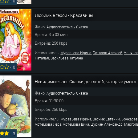
-
0
Любимые герои - Красавицы
Жанр:
,
Аудиоспектакль
Сказка
Время: 3 ч 03 мин.
Битрейд: 256 kbps
Исполнитель:
,
,
Муравьева Ирина
Баталов Алексей
Ульяно
,
Наталья
Васильева Татьяна
-
0
Невидимые сны. Сказки для детей, которые умеют
Жанр:
,
Аудиоспектакль
Сказка
Время: 01:30:00
Битрейд: 256 kbps
Исполнитель:
,
,
Муравьева Ирина
Весник Евгений
Бочкарев
,
,
,
Артемова Лера
Артемова Вика
Цуркан Александр
Маргол
-
3