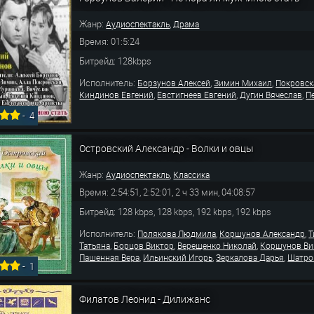
Жанр:
,
Аудиоспектакль
Драма
Время: 01:5:24
Битрейд: 128kbps
Исполнитель:
,
,
Борзунов Алексей
Зимин Михаил
Покровск
,
,
,
Киндинов Евгений
Евстигнеев Евгений
Дугин Вячеслав
П
-
4
Островский Александр - Волки и овцы
Жанр:
,
Аудиоспектакль
Классика
Время: 2:54:51, 2:52:01, 2 ч 33 мин, 04:08:57
Битрейд: 128 kbps, 128 kbps, 192 kbps, 192 kbps
Исполнитель:
,
,
Полякова Людмила
Коршунов Александр
Т
,
,
,
Татьяна
Борцов Виктор
Верещенко Николай
Коршунов Ви
,
,
,
Пашенная Вера
Ильинский Игорь
Зеркалова Дарья
Шатро
-
1
Филатов Леонид - Дилижанс