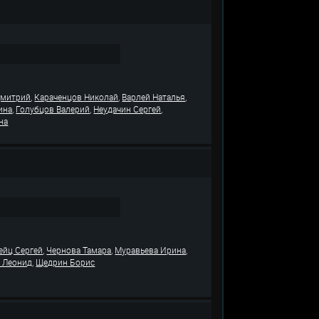
,
,
,
Дмитрий
Караченцов Николай
Варлей Наталья
,
,
,
ина
Голубцов Валерий
Неудачин Сергей
на
,
,
,
ейц Сергей
Чернова Тамара
Муравьева Ирина
,
 Леонид
Щедрин Борис