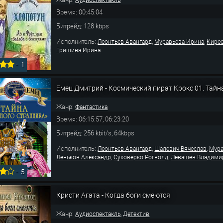
Время: 00:45:04
Битрейд: 128 kbps
Исполнитель:
,
,
Леонтьев Авангард
Муравьева Ирина
Кире
Гришина Ирина
-
1
Емец Дмитрий - Космический пират Крокс 01. Тайн
Жанр:
Фантастика
Время: 06:15:57, 06:23:20
Битрейд: 256 kbit/s, 64kbps
Исполнитель:
,
,
Леонтьев Авангард
Шалевич Вячеслав
Мура
,
,
Леньков Александр
Суховерко Рогволд
Левашев Владими
-
5
Кристи Агата - Когда боги смеются
Жанр:
,
Аудиоспектакль
Детектив