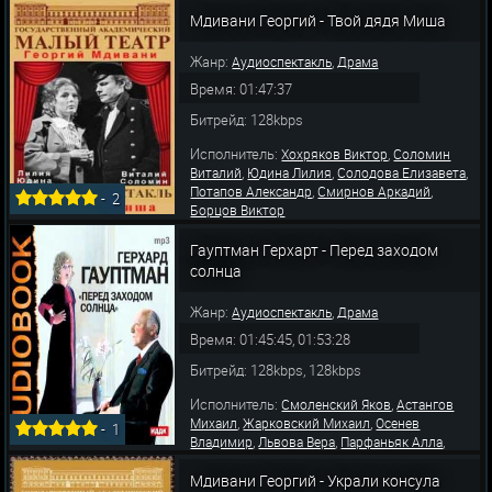
,
,
,
Евгения
Коренева Елена
Кутепова Ксения
Мдивани Георгий - Твой дядя Миша
,
Кочетков Андрей
Кузнецов Ана
Жанр:
,
Аудиоспектакль
Драма
Время: 01:47:37
Битрейд: 128kbps
Исполнитель:
,
Хохряков Виктор
Соломин
,
,
,
Виталий
Юдина Лилия
Солодова Елизавета
,
,
Потапов Александр
Смирнов Аркадий
-
2
Борцов Виктор
Гауптман Герхарт - Перед заходом
солнца
Жанр:
,
Аудиоспектакль
Драма
Время: 01:45:45, 01:53:28
Битрейд: 128kbps, 128kbps
Исполнитель:
,
Смоленский Яков
Астангов
,
,
Михаил
Жарковский Михаил
Осенев
-
1
,
,
,
Владимир
Львова Вера
Парфаньяк Алла
,
,
Шихматов Леонид
Русинова Нина
Бубнов
,
,
Мдивани Георгий - Украли консула
Николай
Пажитнов Николай
Граве