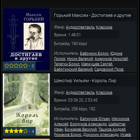
Горький Максим - Достигаев и другие
Жанр:
,
Аудиоспектакль
Классика
Время: 1:48:01
Битрейд: 160 kbps
Исполнитель:
,
Бабочкин Борис
Юдина
,
,
,
Лилия
Носик Валерий
Аненнков Николай
,
,
Телегин Борис
Маркушев Сергей
-
0
,
,
Бабятинский Валерий
Садовский Пров
,
,
Гоголева Елена
Филиппов Роман
Харченко
,
,
Сергей
Сергеев Геннадий
Щербинина
Шекспир Уильям - Король Лир
,
,
,
Людмила
Каюров Юрий
Хорькова Ольга
Торчинска
Жанр:
,
Аудиоспектакль
Классика
Время: 03:56:20, 2:53:45
Битрейд: 256 kbps, 192
Исполнитель:
,
Балмусов Юльен
Мясников
,
,
Алексей
Бордуков Александр
Шабалтас
,
,
,
Иван
Бочкарев Василий
Ташков Андрей
-
4
,
,
Романов Борис
Доронин Александр
Исаев
,
,
,
Илья
Зима Олег
Кутасов Сергей
Симонова