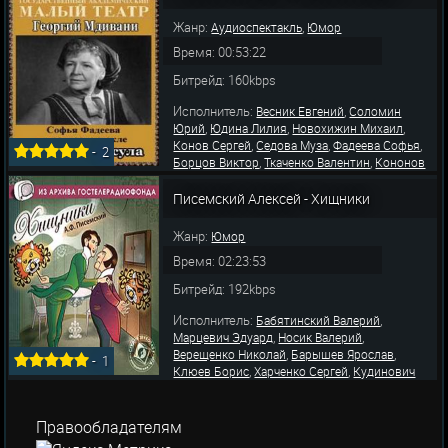
,
,
Александр
Яновский Николай
Каширин
,
,
,
Иван
Орочко Анна
Целиковская Людмила
Жанр:
,
Аудиоспектакль
Юмор
Борисов
Время: 00:53:22
Битрейд: 160kbps
Исполнитель:
,
Весник Евгений
Соломин
,
,
,
Юрий
Юдина Лилия
Новохижин Михаил
,
,
,
Конов Сергей
Седова Муза
Фадеева Софья
-
2
,
,
Борцов Виктор
Ткаченко Валентин
Кононов
,
Михаил
Головин Владимир
Писемский Алексей - Хищники
Жанр:
Юмор
Время: 02:23:53
Битрейд: 192kbps
Исполнитель:
,
Бабятинский Валерий
,
,
Марцевич Эдуард
Носик Валерий
,
,
Верещенко Николай
Барышев Ярослав
-
1
,
,
Клюев Борис
Харченко Сергей
Кудинович
,
,
,
Алексей
Аманова Светлана
Юдина Лилия
,
Бурыгина Юлия
Аникеева Любовь
Правообладателям