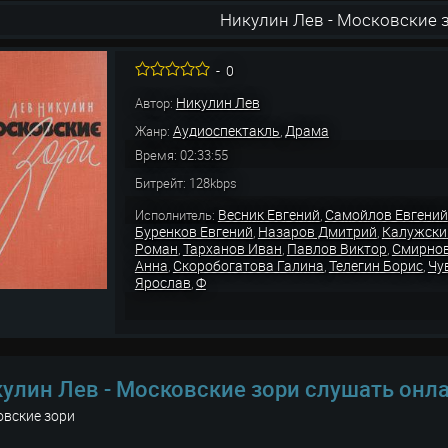
Никулин Лев - Московские 
-
0
Никулин Лев
Автор:
Аудиоспектакль
Драма
Жанр:
,
Время: 02:33:55
Битрейт: 128kbps
Весник Евгений
Самойлов Евгений
Исполнитель:
,
Буренков Евгений
Назаров Дмитрий
Калужски
,
,
Роман
Тарханов Иван
Павлов Виктор
Смирнов
,
,
,
Анна
Скоробогатова Галина
Телегин Борис
Чу
,
,
,
Ярослав
Ф
,
улин Лев - Московские зори слушать онл
овские зори