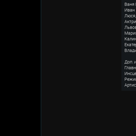
Ваня 
Иван 
Люся,
Актри
Львов
Мария
Калин
Екате
Влад
Доп. 
Главн
Инсце
Режис
Артис