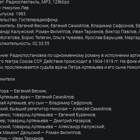
т: Радиоспектакль, MP3, 128kbps
: Никулин Лев
ыпуска: 1983
ельство: Гостелерадиофонд
нитель: Евгений Весник, Евгений Самойлов, Владимир Сафронов, Е
андр Калужский, Роман Филиппов, Иван Тарханов, Виктор Павлов, 
богатова, Борис Телегин, Ольга Чуваева, Ярослав Барышев, Марга
лжительность: 02:33:55
ние: Радиопостановка по одноименному роману в исполнении арти
о театра Союза ССР. Действие происходит в 1904-1919 гг. На фоне
и, прослеживается судьба врача Петра Артемьева и его сына Никола
лнители
тора — Евгений Весник;
Артемьев, врач — Евгений Самойлов;
ай Артемьев, его сын — Владимир Сафронов;
кий, бывший репетитор Николая — Алексей Самойлов;
енко, товарищ Артемьева — Евгений Буренков;
ер, товарищ Артемьева — Дмитрий Назаров;
ский, товарищ Артемьева — Александр Калужский;
к Мамонт Дальский — Роман Филиппов;
ин — Иван Тарханов;