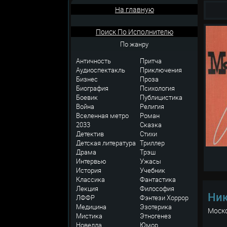
На главную
Поиск По Исполнителю
По жанру
Античность
Притча
Аудиоспектакль
Приключения
Бизнес
Проза
Биография
Психология
Боевик
Публицистика
Война
Религия
Вселенная метро
Роман
2033
Сказка
Детектив
Стихи
Детская литература
Триллер
Драма
Трэш
Интервью
Ужасы
История
Учебник
Классика
Фантастика
Лекция
Философия
Ник
ЛФФР
Фэнтези
Хоррор
Медицина
Эзотерика
Моск
Мистика
Этногенез
Новелла
Юмор