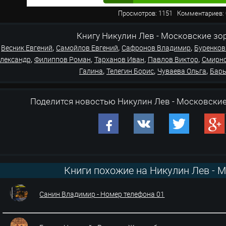
Просмотров: 1151 Комментарие
Книгу Никулин Лев - Московские зори о
,
,
,
Весник Евгений
Самойлов Евгений
Сафронов Владимир
Буренков
,
,
,
,
лександр
Филиппов Роман
Тарханов Иван
Павлов Виктор
Смирно
,
,
,
Галина
Телегин Борис
Чуваева Ольга
Бар
Поделится новостью Никулин Лев - Московские
Книги похожие на Никулин Лев - 
Санин Владимир - Номер телефона 01