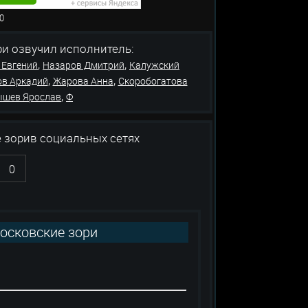
в: 0
звучил исполнитель:
,
,
 Евгений
Назаров Дмитрий
Калужский
,
,
в Аркадий
Жарова Анна
Скоробогатова
,
ышев Ярослав
Ф
 зорив социальных сетях
0
Московские зори