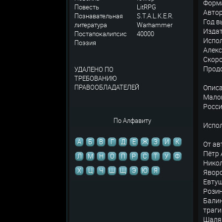
Форма
Повесть
LitRPG
Автор
Познавательная
S.T.A.L.K.E.R.
Год в
литература
Warhammer
Издат
Постапокалипсис
40000
Испол
Поэзия
Алекс
Скоро
Продо
УДАЛЕНО ПО
ТРЕБОВАНИЮ
ПРАВООБЛАДАТЕЛЕЙ
Описа
Малог
Росси
По Алфавиту
Испо
А
Б
В
Г
Д
Е
Ж
З
И
К
От ав
Пётр 
Л
М
Н
О
П
Р
С
Т
У
Ф
Никол
Х
Ц
Ч
Ш
Щ
Э
Ю
Я
Яворс
Евтуш
Розин
Балин
траги
Шаляп