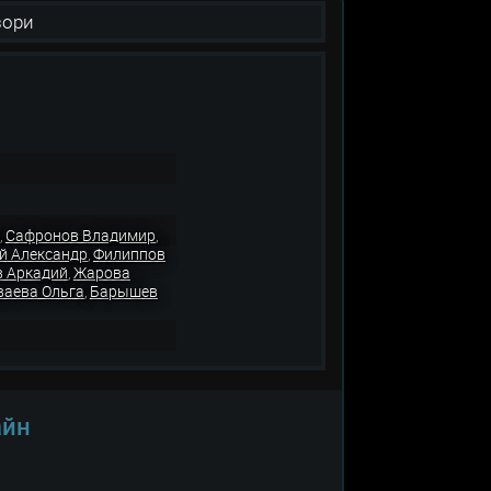
зори
Сафронов Владимир
,
,
й Александр
Филиппов
,
 Аркадий
Жарова
,
ваева Ольга
Барышев
,
айн