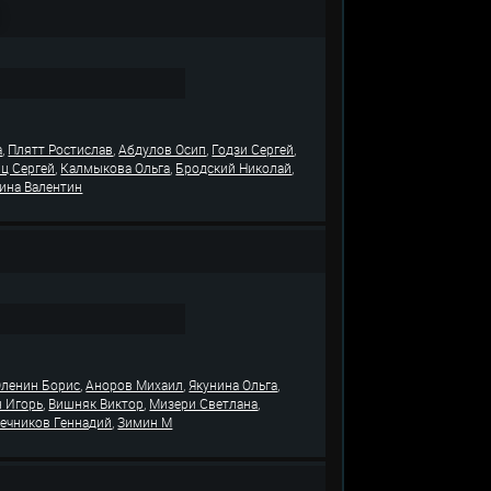
,
,
,
,
а
Плятт Ростислав
Абдулов Осип
Годзи Сергей
,
,
,
ц Сергей
Калмыкова Ольга
Бродский Николай
ина Валентин
,
,
,
Оленин Борис
Аноров Михаил
Якунина Ольга
,
,
,
н Игорь
Вишняк Виктор
Мизери Светлана
,
ечников Геннадий
Зимин М