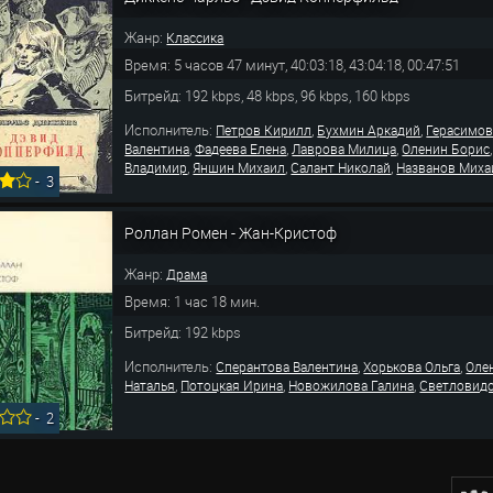
Жанр:
Классика
Время: 5 часов 47 минут, 40:03:18, 43:04:18, 00:47:51
Битрейд: 192 kbps, 48 kbps, 96 kbps, 160 kbps
Исполнитель:
,
,
Петров Кирилл
Бухмин Аркадий
Герасимов
,
,
,
Валентина
Фадеева Елена
Лаврова Милица
Оленин Борис
,
,
,
Владимир
Яншин Михаил
Салант Николай
Названов Миха
-
3
Роллан Ромен - Жан-Кристоф
Жанр:
Драма
Время: 1 час 18 мин.
Битрейд: 192 kbps
Исполнитель:
,
,
Сперантова Валентина
Хорькова Ольга
Оле
,
,
,
Наталья
Потоцкая Ирина
Новожилова Галина
Светловид
-
2