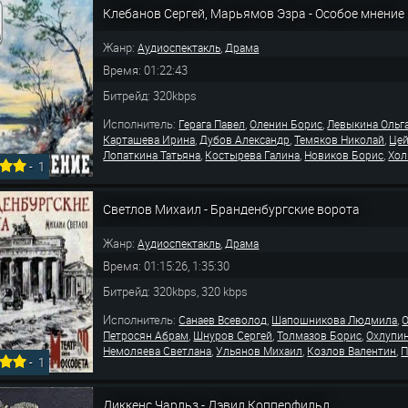
Клебанов Сергей, Марьямов Эзра - Особое мнение
Жанр:
,
Аудиоспектакль
Драма
Время: 01:22:43
Битрейд: 320kbps
Исполнитель:
,
,
Герага Павел
Оленин Борис
Левыкина Ольг
,
,
,
Карташева Ирина
Дубов Александр
Темяков Николай
Цей
,
,
,
Лопаткина Татьяна
Костырева Галина
Новиков Борис
Хол
-
1
Светлов Михаил - Бранденбургские ворота
Жанр:
,
Аудиоспектакль
Драма
Время: 01:15:26, 1:35:30
Битрейд: 320kbps, 320 kbps
Исполнитель:
,
,
Санаев Всеволод
Шапошникова Людмила
,
,
,
Петросян Абрам
Шнуров Сергей
Толмазов Борис
Охлупи
,
,
,
Немоляева Светлана
Ульянов Михаил
Козлов Валентин
П
-
1
Диккенс Чарльз - Дэвид Копперфильд