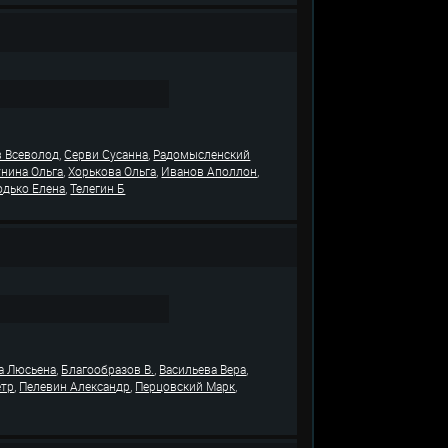
,
,
 Всеволод
Серви Сусанна
Радомысленский
,
,
,
унина Ольга
Хорькова Ольга
Иванов Аполлон
,
одько Елена
Телегин Б
,
,
,
а Люсьена
Благообразов В.
Васильева Вера
,
,
,
ётр
Пелевин Александр
Перцовский Марк