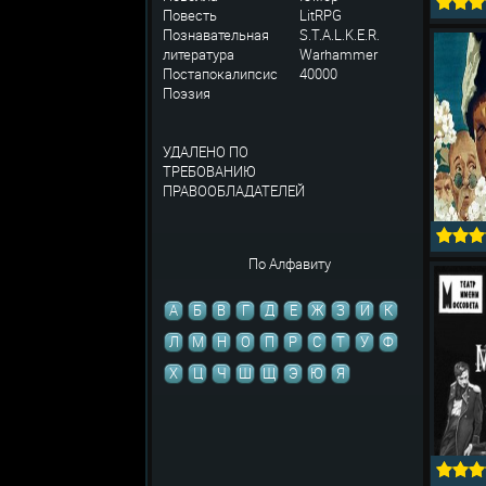
Повесть
LitRPG
Познавательная
S.T.A.L.K.E.R.
литература
Warhammer
Постапокалипсис
40000
Поэзия
УДАЛЕНО ПО
ТРЕБОВАНИЮ
ПРАВООБЛАДАТЕЛЕЙ
По Алфавиту
А
Б
В
Г
Д
Е
Ж
З
И
К
Л
М
Н
О
П
Р
С
Т
У
Ф
Х
Ц
Ч
Ш
Щ
Э
Ю
Я