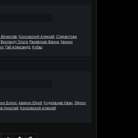
,
,
 Вячеслав
Консовский Алексей
Сперантова
,
,
,
Викландт Ольга
Раневская Фаина
Хенкин
,
,
ил
Гай Александр
Кубац
,
,
,
нин Борис
Аверин Юрий
Кудрявцев Иван
Эфрон
,
ов Николай
Консовский Алексей