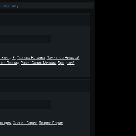
|
алфавиту
,
,
,
лькинд Е.
Ткачева Наталья
Пажитнов Николай
,
,
гов Леонид
Розен-Санин Михаил
Бродский
,
,
лавдия
Оленин Борис
Лавров Борис