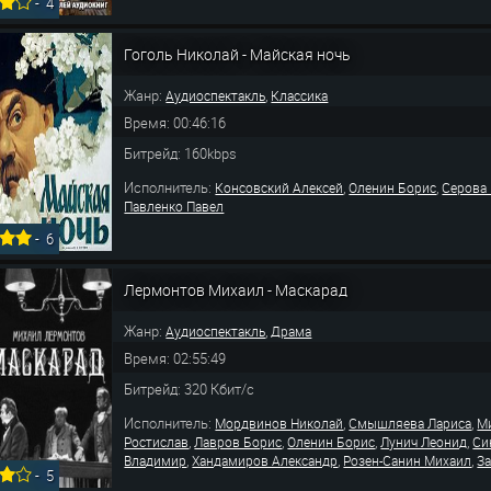
-
4
Гоголь Николай - Майская ночь
Жанр:
,
Аудиоспектакль
Классика
Время: 00:46:16
Битрейд: 160kbps
Исполнитель:
,
,
Консовский Алексей
Оленин Борис
Серова
Павленко Павел
-
6
Лермонтов Михаил - Маскарад
Жанр:
,
Аудиоспектакль
Драма
Время: 02:55:49
Битрейд: 320 Кбит/с
Исполнитель:
,
,
Мордвинов Николай
Смышляева Лариса
М
,
,
,
,
Ростислав
Лавров Борис
Оленин Борис
Лунич Леонид
Си
,
,
,
Владимир
Хандамиров Александр
Розен-Санин Михаил
З
-
5