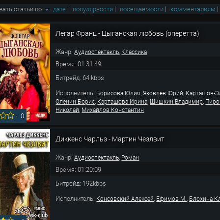
вать статьи по:
дате
|
популярности
|
посещаемости
|
комментариям
Легар Франц - Цыганская любовь (оперетта)
Жанр:
,
Аудиоспектакль
Классика
Время: 01:31:49
Битрейд: 64 kbps
Исполнитель:
,
,
Борисова Юлия
Яковлев Юрий
Карташов-Э
,
,
,
Оленин Борис
Карташова Ирина
Шишкин Владимир
Пиро
,
Николай
Михайлов Константин
-
0
Диккенс Чарльз - Мартин Чезлвит
Жанр:
,
Аудиоспектакль
Роман
Время: 01:20:09
Битрейд: 192kbps
Исполнитель:
,
,
Консовский Алексей
Ефимов М.
Блохина К