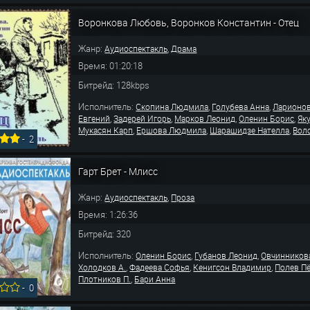
Воронкова Любовь, Воронков Константин - Отец
Жанр:
,
Аудиоспектакль
Драма
Время: 01:20:18
Битрейд: 128kbps
Исполнитель:
,
,
Скопина Людмила
Голубева Анна
Ларионов
,
,
,
,
Евгений
Задерей Игорь
Марков Леонид
Оленин Борис
Як
,
,
,
Мукасян Карп
Ершова Людмила
Шарашидзе Нателла
Вол
-
2
Гарт Брет - Млисс
Жанр:
,
Аудиоспектакль
Проза
Время: 1:26:36
Битрейд: 320
Исполнитель:
,
,
Оленин Борис
Губанов Леонид
Овчинников
,
,
,
Холодков А.
Фадеева Софья
Кенигсон Владимир
Полев П
,
Плотников П.
Бари Анна
-
0