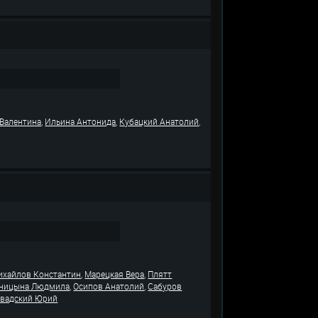
,
,
,
 Валентина
Ильина Антонида
Кубацкий Анатолий
,
,
ихайлов Константин
Марецкая Вера
Плятт
,
,
ницына Людмила
Осипов Анатолий
Сабуров
авадский Юрий