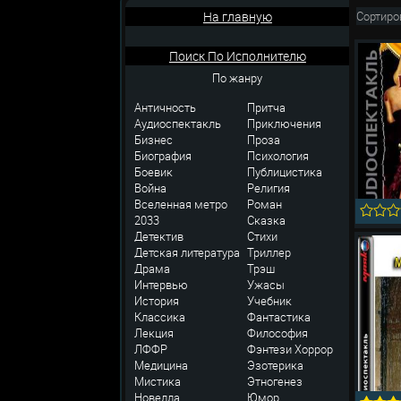
На главную
Сортиро
Поиск По Исполнителю
По жанру
Античность
Притча
Аудиоспектакль
Приключения
Бизнес
Проза
Биография
Психология
Боевик
Публицистика
Война
Религия
Вселенная метро
Роман
2033
Сказка
Детектив
Стихи
Детская литература
Триллер
Драма
Трэш
Интервью
Ужасы
История
Учебник
Классика
Фантастика
Лекция
Философия
ЛФФР
Фэнтези
Хоррор
Медицина
Эзотерика
Мистика
Этногенез
Новелла
Юмор