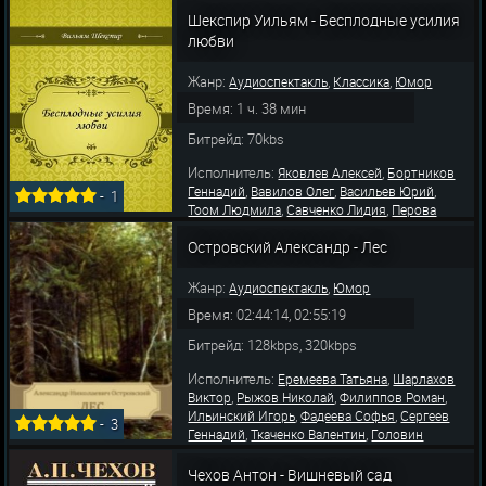
,
,
Покровский Владимир
Ульянов Михаил
Шекспир Уильям - Бесплодные усилия
,
,
Борисов Александр
Ясюнинская Ксения
любви
Потоцка
Жанр:
,
,
Аудиоспектакль
Классика
Юмор
Время: 1 ч. 38 мин
Битрейд: 70kbs
Исполнитель:
,
Яковлев Алексей
Бортников
,
,
,
Геннадий
Вавилов Олег
Васильев Юрий
-
1
,
,
Тоом Людмила
Савченко Лидия
Перова
,
,
,
Юлия
Сирина Ольга
Ларионов Всеволод
,
,
Островский Александр - Лес
Ширяев Андрей
Бабятинский Валерий
,
,
Бякова Ирина
Баринов Валерий
Чутко
,
,
Александр
Смоктуновский Иннокентий
Нев
Жанр:
,
Аудиоспектакль
Юмор
Время: 02:44:14, 02:55:19
Битрейд: 128kbps, 320kbps
Исполнитель:
,
Еремеева Татьяна
Шарлахов
,
,
,
Виктор
Рыжов Николай
Филиппов Роман
,
,
Ильинский Игорь
Фадеева Софья
Сергеев
-
3
,
,
Геннадий
Ткаченко Валентин
Головин
,
,
Владимир
Пирогова Людмила
Бабятинский
,
,
Валерий
Морозова Светлана
Топорков
Чехов Антон - Вишневый сад