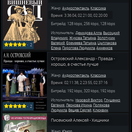
,
,
Василий
Попов Владимир
Свободин Н
Жанр:
,
Аудиоспектакль
Классика
Время: 3:36:04, 02:21:00, 02:20:00
Битрейд: 128 kbps, 256 kbps, 128 kbps
Исполнитель:
,
Демидова Алла
Высоцкий
,
,
Владимир
Жукова Татьяна
Золотухин
,
,
Валерий
Еремеева Татьяна
Цыплакова
-
2
,
,
Елена
Пирогова Людмила
Анненков
,
,
Николай
Коршунов Виктор
Бабятинский
,
,
Валерий
Рыжов Николай
Егорова
Островский Александр - Правда -
,
,
Генриетта
Дубровский Владимир
хорошо, а счастье лучше
,
Короткова Татьяна
Иль
Жанр:
,
Аудиоспектакль
Классика
Время: 02:11:38, 2:23:55, 02:37:16
Битрейд: 192 kbps, 320 kbps, 192 kbps
Исполнитель:
,
Низовой Виктор
Глушенко
,
,
Евгения
Леонова Ирина
Полякова
-
2
,
,
Людмила
Вещев Сергей
Клюквин
,
,
Александр
Кичанова Лариса
,
,
Писемский Алексей - Хищники
Подгородинский Глеб
Бочкарев Василий
,
,
Белевцева Наталия
Рыжов Николай
Жгун
,
,
Светлана
Колосов Владимир
Обухова
Жанр:
Юмор