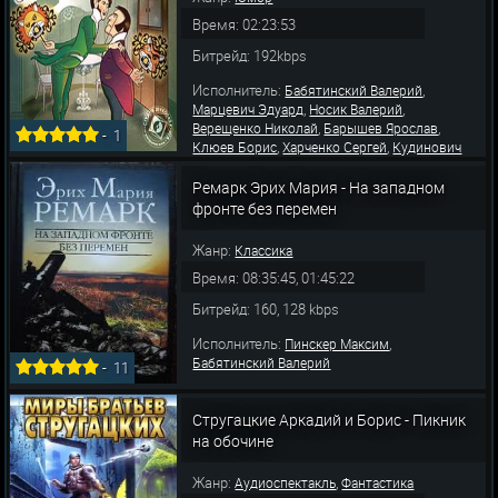
,
Варвара
Бабятинский Вал
Время: 02:23:53
Битрейд: 192kbps
Исполнитель:
,
Бабятинский Валерий
,
,
Марцевич Эдуард
Носик Валерий
,
,
Верещенко Николай
Барышев Ярослав
-
1
,
,
Клюев Борис
Харченко Сергей
Кудинович
,
,
,
Алексей
Аманова Светлана
Юдина Лилия
,
Бурыгина Юлия
Аникеева Любовь
Ремарк Эрих Мария - На западном
фронте без перемен
Жанр:
Классика
Время: 08:35:45, 01:45:22
Битрейд: 160, 128 kbps
Исполнитель:
,
Пинскер Максим
Бабятинский Валерий
-
11
Стругацкие Аркадий и Борис - Пикник
на обочине
Жанр:
,
Аудиоспектакль
Фантастика