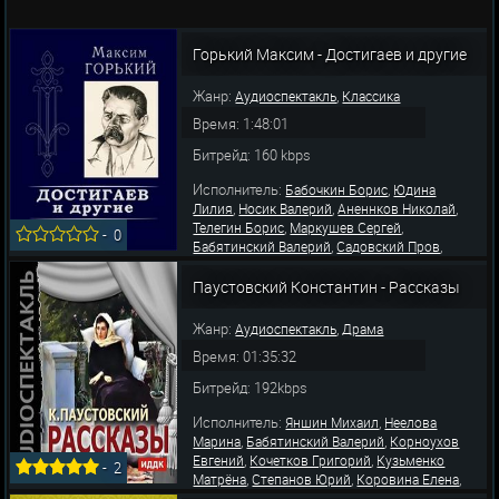
Горький Максим - Достигаев и другие
Жанр:
,
Аудиоспектакль
Классика
Время: 1:48:01
Битрейд: 160 kbps
Исполнитель:
,
Бабочкин Борис
Юдина
,
,
,
Лилия
Носик Валерий
Аненнков Николай
,
,
Телегин Борис
Маркушев Сергей
-
0
,
,
Бабятинский Валерий
Садовский Пров
,
,
Гоголева Елена
Филиппов Роман
Харченко
,
,
Сергей
Сергеев Геннадий
Щербинина
Паустовский Константин - Рассказы
,
,
,
Людмила
Каюров Юрий
Хорькова Ольга
Торчинска
Жанр:
,
Аудиоспектакль
Драма
Время: 01:35:32
Битрейд: 192kbps
Исполнитель:
,
Яншин Михаил
Неелова
,
,
Марина
Бабятинский Валерий
Корноухов
,
,
Евгений
Кочетков Григорий
Кузьменко
-
2
,
,
,
Матрёна
Степанов Юрий
Коровина Елена
,
,
Тимофеев Николай
Толчанов Иосиф