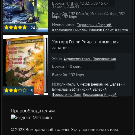
Время: 4:18, 07:42:02, 5:39:45, 6 ч.
17 мин., 7:25:41
Битрейд: 192 Кбит/с, 96 kbps, 64 kbps, 192
kbps, 192 kbps
Исполнитель:
,
Тараторкин Георгий
-
24
,
,
Караченцов Николай
Иванов Борис
Каштун
,
,
Владимир
Адоскин Анатолий
Ельшевская
,
,
,
Лия
Васильев Юрий
Саруханова Нина
Хаггард Генри Райдер - Алмазная
,
Сашальский Владимир
Бабятинский
западня
,
,
Валерий
Кашенцев Игорь
Кутепов
,
,
Александр
Любецкий Лев
Корецкий
Жанр:
,
Аудиоспектакль
Приключения
,
Владимир
Кулагин
Время: 110 мин.
Битрейд: 192 kbps
Исполнитель:
,
Смехов Вениамин
Шалевич
,
,
Вячеслав
Бабятинский Валерий
-
5
,
,
Форостенко Олег
Ярославцев Андрей
,
,
Любецкий Лев
Сазонтьев Сергей
Кутасов
,
,
,
Сергей
Панкова Татьяна
Пашкова Ольга
,
,
Карапетян Артем
Пшенная Нелли
Шабарин
Правообладателям
Лев
© 2023 Все права соблюдены .Хочу посоветовать вам