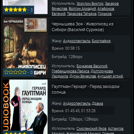
Исполнитель:
,
Зозулин Виктор
Захаров
,
,
Вячеслав
Волгин Аркадий
Агафонов
-
3
,
,
Евгений
Тарасова Татьяна
Горьков
,
,
Владимир
Фоняков Илья
Журавлёв
,
,
,
Чернышева Зоя - Живописец из
Дмитрий
Елисеев Лев
Ефремов Олег
,
,
Конопацкий Иосиф
Борисов Олег
Керусов
Сибири (Василий Суриков)
,
,
Дмитрий
Богачев Геннадий
Татарский
,
Виктор
Вишняко
Жанр:
,
Аудиоспектакль
Биография
Время: 00:58:15
Битрейд: 128kbps
Исполнитель:
,
Бочкарев Василий
,
Гребенщикова Лариса
Долгорукова
-
0
,
,
,
Людмила
Дугин Вячеслав
Аугшкап Агрий
,
,
Смоленский Яков
Бубнов Степан
Фролов
Гауптман Герхарт - Перед заходом
Геннадий
солнца
Жанр:
,
Аудиоспектакль
Драма
Время: 01:45:45, 01:53:28
Битрейд: 128kbps, 128kbps
Исполнитель:
,
Смоленский Яков
Астангов
,
,
Михаил
Жарковский Михаил
Осенев