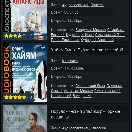
Жанр:
,
Аудиоспектакль
Повесть
Время: 00:57:36
Битрейд: 128 kbps
Исполнитель:
,
Болдуман Михаил
Самойлов
,
,
,
Евгений
Кудрявцев Иван
Смоленский Яков
-
2
,
,
Плятт Ростислав
Кубацкий Анатолий
,
,
Пирогов Леонид
Вицин Георгий
Фадеева
,
Хайям Омар - Рубаи. Наедине с собой
Елена
Сабанеева Галина
Жанр:
Классика
Время: 1 ч. 43 мин.
Битрейд: 192 kbps
Исполнитель:
,
Смоленский Яков
Лукьянов
,
,
Сергей
Астангов Михаил
Смоктуновский
,
Иннокентий
Вахидов М.
-
4
Порудоминский Владимир - Горные
вершины
Жанр:
,
Аудиоспектакль
Классика