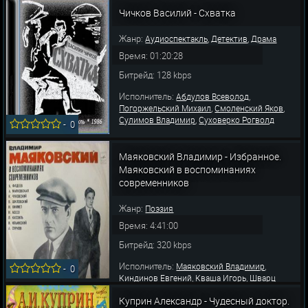
Чичков Василий - Схватка
Жанр:
,
,
Аудиоспектакль
Детектив
Драма
Время: 01:20:28
Битрейд: 128 kbps
Исполнитель:
,
Абдулов Всеволод
,
,
Погоржельский Михаил
Смоленский Яков
,
Сулимов Владимир
Суховерко Рогволд
-
0
Маяковский Владимир - Избранное.
Маяковский в воспоминаниях
современников
Жанр:
Поэзия
Время: 4:41:00
Битрейд: 320 kbps
Исполнитель:
,
Маяковский Владимир
-
0
,
,
Киндинов Евгений
Кваша Игорь
Шварц
,
,
,
Антон
Сорокин Юрий
Ильинский Игорь
Куприн Александр - Чудесный доктор.
,
,
Лазарев Юрий
Качалов Василий
Журавлев