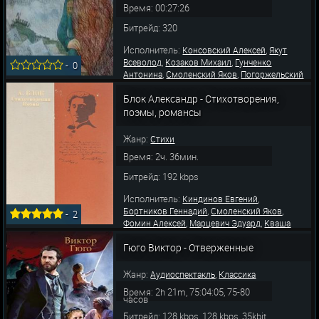
Время: 00:27:26
Битрейд: 320
Исполнитель:
,
Консовский Алексей
Якут
,
,
Всеволод
Козаков Михаил
Гунченко
-
0
,
,
Антонина
Смоленский Яков
Погоржельский
,
Михаил
Карташева Ирина
Блок Александр - Стихотворения,
поэмы, романсы
Жанр:
Стихи
Время: 2ч. 36мин.
Битрейд: 192 kbps
Исполнитель:
,
Киндинов Евгений
,
,
Бортников Геннадий
Смоленский Яков
-
2
,
,
Фомин Алексей
Марцевич Эдуард
Кваша
,
,
Игорь
Качалов Василий
Тараторкин
,
,
,
Гюго Виктор - Отверженные
Георгий
Коонен Алиса
Тихонов Вячеслав
,
,
Аксенов Василий
Лисневский С.
Ярцева Н.
Жанр:
,
Аудиоспектакль
Классика
Время: 2h 21m, 75:04:05, 75-80
часов
Битрейд: 128 kbps, 128 kbps, 35kbit