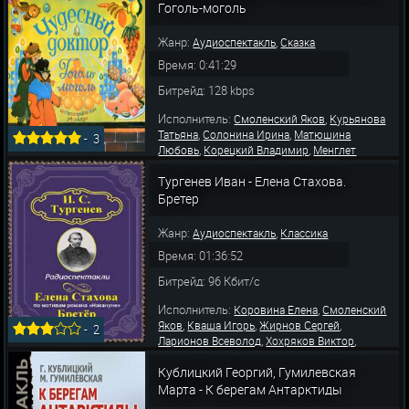
,
,
Гоголь-моголь
Дмитрий
Яхонтов Владимир
Смоленский
,
,
,
Яков
Аксенов Александр
Симонов Николай
,
,
Фадеев Алексей
Маяковская А.
Чуковски
Жанр:
,
Аудиоспектакль
Сказка
Время: 0:41:29
Битрейд: 128 kbps
Исполнитель:
,
Смоленский Яков
Курьянова
,
,
Татьяна
Солонина Ирина
Матюшина
-
3
,
,
Любовь
Корецкий Владимир
Менглет
Георгий
Тургенев Иван - Елена Стахова.
Бретер
Жанр:
,
Аудиоспектакль
Классика
Время: 01:36:52
Битрейд: 96 Кбит/с
Исполнитель:
,
Коровина Елена
Смоленский
,
,
,
Яков
Кваша Игорь
Жирнов Сергей
-
2
,
,
Ларионов Всеволод
Хохряков Виктор
,
,
Толубеев Андрей
Данилова Наталья
Демич
Кублицкий Георгий, Гумилевская
Юрий
Марта - К берегам Антарктиды