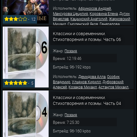
Исполнитель:
,
Абрикосов Андрей
,
,
Мансурова Цецилия
Коровина Елена
Дугин
,
,
Вячеслав
Кацынский Анатолий
Жарковский
-
12
,
,
Михаил
Смоленский Яков
Генералова
,
,
Надежда
Хмара Александр
Граве
Классики и современники.
,
,
Александр
Пашкова Лариса
Кашперов
Стихотворения и поэмы. Часть 06
,
,
Александр
Снежницкий Лев
Мерлинский
,
Григорий
Фед
Жанр:
Поэзия
Время: 12:19:46
Битрейд: 96-192 kbps
Исполнитель:
,
Демидова Алла
Особик
,
,
Владимир
Ульянов Кирилл
Дубровский
-
5
,
,
,
Алексей
Козаков Михаил
Астангов Михаил
,
,
Журавлёв Дмитрий
Юрский Сергей
Габец
,
,
Классики и современники.
Елена
Ахматова Анна
Смоктуновский
,
,
Иннокентий
Смоленский Яков
Евтушенко
Стихотворения и поэмы. Часть 04
,
,
Евгений
Персик Виктор
Хохряков Виктор
Жанр:
Поэзия
Время: 7:25:30
Битрейд: 96-160 kpbs