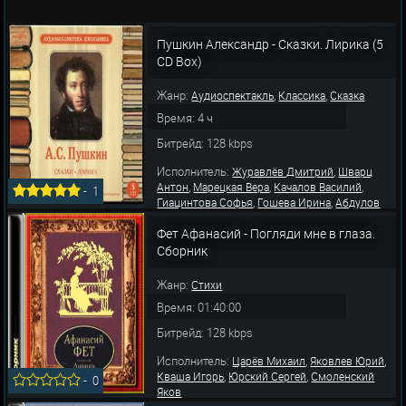
Пушкин Александр - Сказки. Лирика (5
CD Box)
Жанр:
,
,
Аудиоспектакль
Классика
Сказка
Время: 4 ч
Битрейд: 128 kbps
Исполнитель:
,
Журавлёв Дмитрий
Шварц
,
,
,
Антон
Марецкая Вера
Качалов Василий
-
1
,
,
Гиацинтова Софья
Гошева Ирина
Абдулов
,
,
Осип
Рыжова Варвара
Шенталинский
,
,
,
Фет Афанасий - Погляди мне в глаза.
Сергей
Царёв Михаил
Астангов Михаил
,
,
Смоленский Яков
Ларионов Всеволод
Сборник
,
,
Кутепов Александр
Кваша Игорь
Лазарев
Ал
Жанр:
Стихи
Время: 01:40:00
Битрейд: 128 kbps
Исполнитель:
,
,
Царёв Михаил
Яковлев Юрий
,
,
Кваша Игорь
Юрский Сергей
Смоленский
-
0
Яков