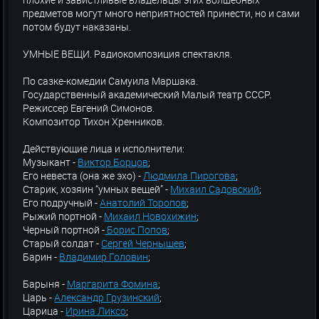
предметов могут много неприятностей принести, но и сами
потом будут наказаны.
УМНЫЕ ВЕЩИ. Радиокомпозиция спектакля.
По сазке-комедии Самуила Маршака.
Государственный академический Малый театр СССР.
Режиссер Евгений Симонов.
Композитор Тихон Хренников.
Действующие лица и исполнители:
Музыкант -
Виктор Борцов
;
Его невеста (она же эхо) -
Людмила Пирогова
;
Старик, хозяин “умных вещей” -
Михаил Садовский
;
Его подручный -
Анатолий Торопов
;
Рыжий портной -
Михаил Новохижин
;
Черный портной -
Борис Попов
;
Старый солдат -
Сергей Чернышев
;
Барин -
Владимир Головин
;
Барыня -
Маргарита Фомина
;
Царь -
Александр Грузинский
;
Царица -
Ирина Ликсо
;