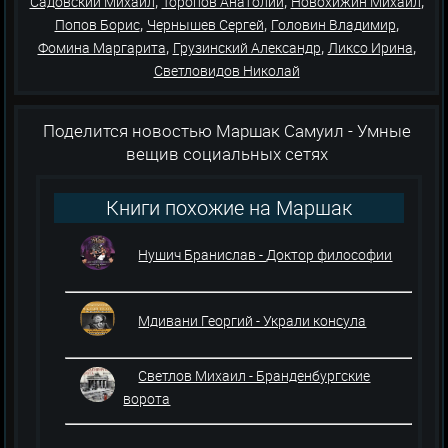
,
,
,
Садовский Михаил
Торопов Анатолий
Новохижин Михаил
,
,
,
Попов Борис
Чернышев Сергей
Головин Владимир
,
,
,
Фомина Маргарита
Грузинский Александр
Ликсо Ирина
Светловидов Николай
Поделится новостью Маршак Самуил - Умные
вещив социальных сетях
Книги похожие на Маршак
Самуил - Умные вещи
Нушич Бранислав - Доктор философии
Мдивани Георгий - Украли консула
Светлов Михаил - Бранденбургские
ворота