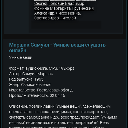
Сергей
Головин Владимир
,
,
Фомина Маргарита
Грузинский
,
Александр
Ликсо Ирина
,
,
Светловидов Николай
Маршак Самуил - Умные вещи слушать
онлайн
Умные вещи
Формат: аудиокнига, MP3, 192kbps
Автор: Самуил Маршак
Год выпуска: 1965
Жанр: Сказка-комедия
Издательство: Гостелерадиофонд
Продолжительность: 02:04:16
Описание: Хозяин лавки “Умные вещи”, где желающим
предлагаются: шапка-невидимка, сапоги-скороходы,
скатерть-самобранка и др., всех предупреждает: “умными
вещами” не хвалитесь и во зло не превращайте”. Ведь
плохие и завистливые владельцы этих волшебных