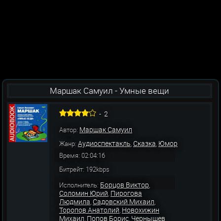
Маршак Самуил - Умные вещи
-
2
Маршак Самуил
Автор:
Аудиоспектакль
Сказка
Юмор
Жанр:
,
,
Время: 02:04:16
Битрейт: 192kbps
Борцов Виктор
Исполнитель:
,
Соломин Юрий
Пирогова
,
Людмила
Садовский Михаил
,
,
Торопов Анатолий
Новохижин
,
Михаил
Попов Борис
Чернышев
,
,