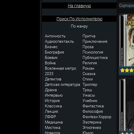
На главную
Сортиро
Поиск По Исполнителю
По жанру
Античность
Притча
Аудиоспектакль
Приключения
Бизнес
Проза
Биография
Психология
Боевик
Публицистика
Война
Религия
Вселенная метро
Роман
2033
Сказка
Детектив
Стихи
Детская литература
Триллер
Драма
Трэш
Интервью
Ужасы
История
Учебник
Классика
Фантастика
Лекция
Философия
ЛФФР
Фэнтези
Хоррор
Медицина
Эзотерика
Мистика
Этногенез
Новелла
Юмор