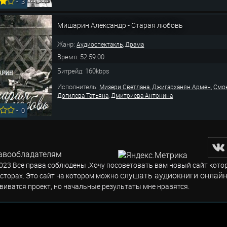
-
3
Мишарин Александр - Старая любовь
Жанр:
,
Аудиоспектакль
Драма
Время: 52:59:00
Битрейд: 160kbps
Исполнитель:
,
,
Мизери Светлана
Джигарханян Армен
Смо
,
Догилева Татьяна
Дмитриева Антонина
-
0
авообладателям
023 Все права соблюдены .Хочу посоветовать вам новый сайт кото
слушать аудиокниги онлайн
сторах. Это сайт на котором можно
виватся проект, но начальные результаты мне нравятся.