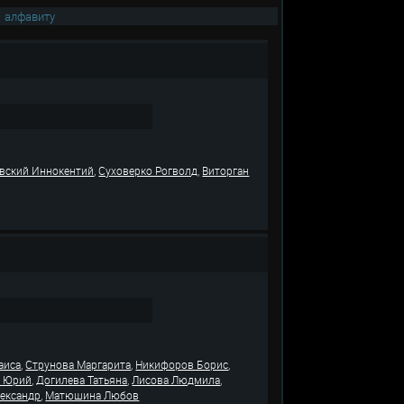
|
алфавиту
,
,
вский Иннокентий
Суховерко Рогволд
Виторган
,
,
,
аиса
Струнова Маргарита
Никифоров Борис
,
,
,
в Юрий
Догилева Татьяна
Лисова Людмила
,
ександр
Матюшина Любов