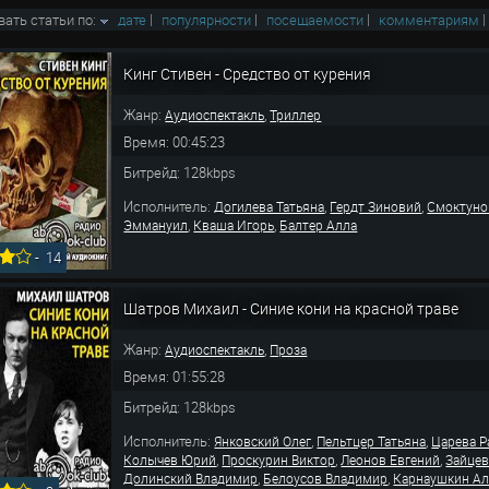
вать статьи по:
дате
|
популярности
|
посещаемости
|
комментариям
Кинг Стивен - Средство от курения
Жанр:
,
Аудиоспектакль
Триллер
Время: 00:45:23
Битрейд: 128kbps
Исполнитель:
,
,
Догилева Татьяна
Гердт Зиновий
Смоктуно
,
,
Эммануил
Кваша Игорь
Балтер Алла
-
14
Шатров Михаил - Синие кони на красной траве
Жанр:
,
Аудиоспектакль
Проза
Время: 01:55:28
Битрейд: 128kbps
Исполнитель:
,
,
Янковский Олег
Пельтцер Татьяна
Царева Р
,
,
,
Колычев Юрий
Проскурин Виктор
Леонов Евгений
Зайце
,
,
Долинский Владимир
Белоусов Владимир
Карнаушкин Ал