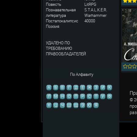
Повесть
LitRPG
Познавательная
S.T.A.L.K.E.R.
литература
Warhammer
Постапокалипсис
40000
Поэзия
УДАЛЕНО ПО
ТРЕБОВАНИЮ
ПРАВООБЛАДАТЕЛЕЙ
По Алфавиту
А
Б
В
Г
Д
Е
Ж
З
И
К
Пр
Л
М
Н
О
П
Р
С
Т
У
Ф
© 2
Х
Ц
Ч
Ш
Щ
Э
Ю
Я
про
раз