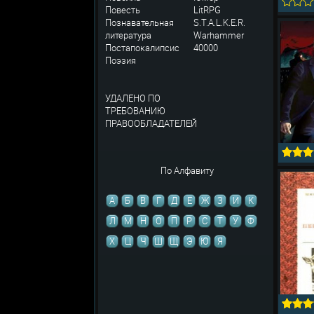
Повесть
LitRPG
Познавательная
S.T.A.L.K.E.R.
литература
Warhammer
Постапокалипсис
40000
Поэзия
УДАЛЕНО ПО
ТРЕБОВАНИЮ
ПРАВООБЛАДАТЕЛЕЙ
По Алфавиту
А
Б
В
Г
Д
Е
Ж
З
И
К
Л
М
Н
О
П
Р
С
Т
У
Ф
Х
Ц
Ч
Ш
Щ
Э
Ю
Я