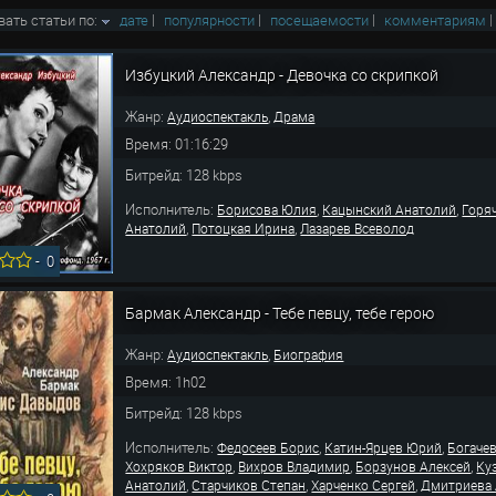
вать статьи по:
дате
|
популярности
|
посещаемости
|
комментариям
Избуцкий Александр - Девочка со скрипкой
Жанр:
,
Аудиоспектакль
Драма
Время: 01:16:29
Битрейд: 128 kbps
Исполнитель:
,
,
Борисова Юлия
Кацынский Анатолий
Горя
,
,
Анатолий
Потоцкая Ирина
Лазарев Всеволод
-
0
Бармак Александр - Тебе певцу, тебе герою
Жанр:
,
Аудиоспектакль
Биография
Время: 1h02
Битрейд: 128 kbps
Исполнитель:
,
,
Федосеев Борис
Катин-Ярцев Юрий
Богаче
,
,
,
Хохряков Виктор
Вихров Владимир
Борзунов Алексей
Ку
,
,
,
Анатолий
Старчиков Степан
Харченко Сергей
Дмитриева