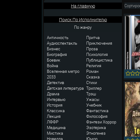
На главную
Сортиро
Поиск По Исполнителю
По жанру
Античность
Притча
Аудиоспектакль
Приключения
Бизнес
Проза
Биография
Психология
Боевик
Публицистика
Война
Религия
Вселенная метро
Роман
2033
Сказка
Детектив
Стихи
Детская литература
Триллер
Драма
Трэш
Интервью
Ужасы
История
Учебник
Классика
Фантастика
Лекция
Философия
ЛФФР
Фэнтези
Хоррор
Медицина
Эзотерика
Мистика
Этногенез
Новелла
Юмор