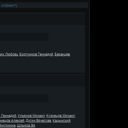
|
алфавиту
,
,
чих Любовь
Бортников Геннадий
Баранцев
,
,
,
в Геннадий
Ульянов Михаил
Кузнецов Михаил
,
,
знецов Алексей
Дугин Вячеслав
Кацынский
,
 Антонина
Шлыков Вя