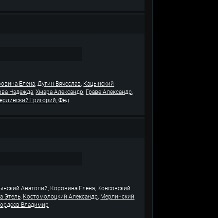
,
,
ровина Елена
Дугин Вячеслав
Кацынский
,
,
,
ова Надежда
Хмара Александр
Граве Александр
,
ерлинский Григорий
Фед
,
,
ынский Анатолий
Коровина Елена
Консовский
,
,
а Этель
Костомолоцкий Александр
Мерлинский
Гордеев Владимир