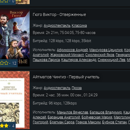
-
0
Гюго Виктор - Отверженные
Жанр:
,
Аудиоспектакль
Классика
Время: 2h 21m, 75:04:05, 75-80 часов
Битрейд: 128 kbps, 128 kbps, 35kbit
Исполнитель:
,
,
Абрикосов Андрей
Мансурова Цецилия
Ко
,
,
,
Анатолий
Жарковский Михаил
Смоленский Яков
Генерал
,
,
,
Пашкова Лариса
Кашперов Александр
Снежницкий Лев
М
-
12
Айтматов Чингиз - Первый учитель
Жанр:
,
Аудиоспектакль
Проза
Время: 2 час. 36 мин. 00 сек., 01:24:29
Битрейд: 96 kbps, 128kbps
Исполнитель:
,
,
Манылов Вячеслав
Балашов Владимир
Кац
,
,
,
Алексей
Баранцев Анатолий
Бойчевская Мария
Марголин
,
,
,
,
Григорий
Брегман Сарра
Греков Максим
Бубнов Степан
-
4