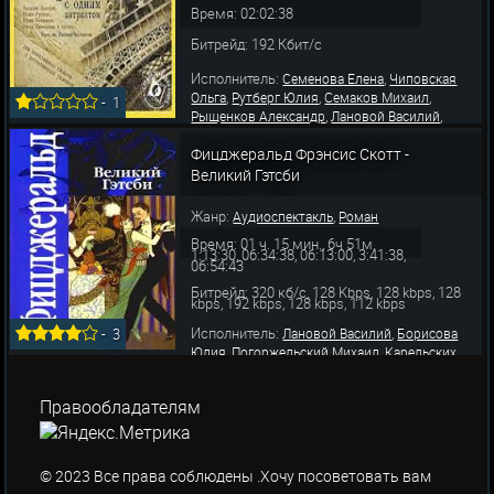
Время: 02:02:38
Битрейд: 192 Кбит/с
Исполнитель:
,
Семенова Елена
Чиповская
,
,
,
Ольга
Рутберг Юлия
Семаков Михаил
-
1
,
,
Рыщенков Александр
Лановой Василий
,
,
Волынцев Юрий
Галевский Александр
Фицджеральд Фрэнсис Скотт -
Вольков Михаил
Великий Гэтсби
Жанр:
,
Аудиоспектакль
Роман
Время: 01 ч. 15 мин., 6ч 51м,
1:13:30, 06:34:38, 06:13:00, 3:41:38,
06:54:43
Битрейд: 320 кб/с, 128 Kbps, 128 kbps, 128
kbps, 192 kbps, 128 kbps, 112 kbps
Исполнитель:
,
-
3
Лановой Василий
Борисова
,
,
Юлия
Погоржельский Михаил
Карельских
,
,
Евгений
Овчинников Александр
,
,
Полубинская Юлия
Гарцуев Александр
Правообладателям
,
,
Шаров Александр
Бордуков Александр
,
,
Федосов Станислав
Пирогов Кирилл
,
,
Гордин Игорь
Бероев Егор
Джабраилова
,
Мадлен
Алф
© 2023 Все права соблюдены .Хочу посоветовать вам