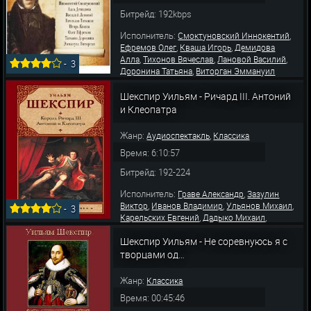
Битрейд: 192kbps
Исполнитель:
,
Смоктуновский Иннокентий
,
,
Ефремов Олег
Кваша Игорь
Демидова
,
,
,
Алла
Тихонов Вячеслав
Лановой Василий
-
3
,
Доронина Татьяна
Виторган Эммануил
Шекспир Уильям - Ричард III. Антоний
и Клеопатра
Жанр:
,
Аудиоспектакль
Классика
Время: 6:10:57
Битрейд: 192-224
Исполнитель:
,
Граве Александр
Зазулин
,
,
,
Виктор
Иванов Владимир
Ульянов Михаил
-
3
,
,
Карельских Евгений
Дадыко Михаил
,
,
Купченко Ирина
Филиппенко Александр
,
,
Шекспир Уильям - Не соревнуюсь я с
Парфаньяк Алла
Форостенко Олег
,
,
Борисова Юлия
Лановой Василий
Осенев
творцами од…
,
,
Владимир
Тимофеев Николай
Голевский
Алекса
Жанр:
Классика
Время: 00:45:46