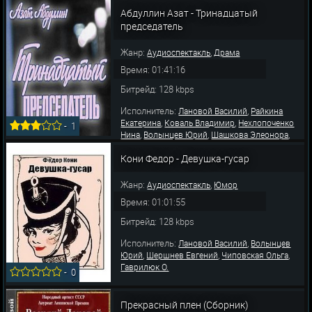
Абдуллин Азат - Тринадцатый
председатель
Жанр:
,
Аудиоспектакль
Драма
Время: 01:41:16
Битрейд: 128 kbps
Исполнитель:
,
Лановой Василий
Райкина
,
,
Екатерина
Коваль Владимир
Нехлопоченко
-
1
,
,
,
Нина
Волынцев Юрий
Шашкова Элеонора
,
,
Васьков Михаил
Васильева Вера
Воронцов
,
,
Кони Федор - Девушка-гусар
Михаил
Кашперов Александр
Граве
,
,
Александр
Коновалова Галина
Измайлова
,
,
Елена
Карельских Евгений
Пешкова
Жанр:
,
Аудиоспектакль
Юмор
Время: 01:01:55
Битрейд: 128 kbps
Исполнитель:
,
Лановой Василий
Волынцев
,
,
,
Юрий
Шершнев Евгений
Чиповская Ольга
Гаврилюк О.
-
0
Прекрасный плен (Сборник)