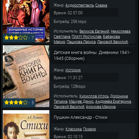
Жанр:
,
Аудиоспектакль
Сказка
Время: 02:57:00
Битрейд: 256 kbps
Исполнитель:
,
Велихов Евгений
Немоляева
,
,
Светлана
Плятт Ростислав
Бабанова
-
7
,
,
,
Мария
Пашкова Лариса
Лановой Василий
,
,
Шалевич Вячеслав
Белокринкин Ю.
,
,
,
Детская книга войны. Дневники 1941-
Свербилова Г.
Островский Г.
Драчева Вера
,
,
Мурсалова М.
Макарова Наталья
Бирулина
1945 (Сборник)
,
,
,
В.
Столбова В.
Кратов Я.
Свобо
Жанр:
История
Время: 11:31:27
Битрейд: 128kbps
Исполнитель:
,
Кириллов Игорь
Доронина
,
,
,
Татьяна
Мацуев Денис
Андреева Екатерина
-
5
,
,
Лановой Василий
Аронова Марина
,
,
Басилашвили Олег
Устинова Татьяна
Навка
,
,
,
Пушкин Александр - Стихи
Татьяна
Рутберг Юлия
Познер Владимир
,
,
Спиваков Владимир
Ситтель Мария
,
,
Роднина Ирина
Михалков Никита
Зудина
Жанр:
,
Классика
Поэзия
Время: 02:10:15