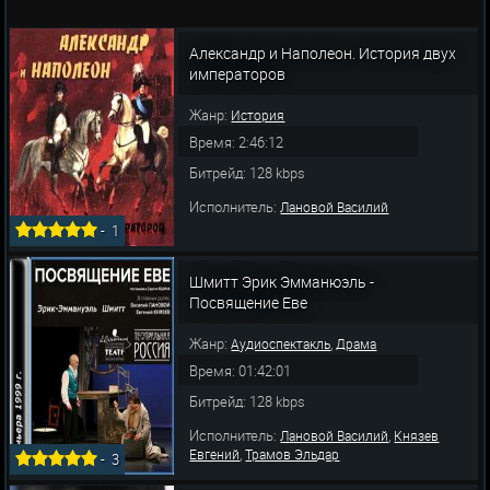
Александр и Наполеон. История двух
императоров
Жанр:
История
Время: 2:46:12
Битрейд: 128 kbps
Исполнитель:
Лановой Василий
-
1
Шмитт Эрик Эмманюэль -
Посвящение Еве
Жанр:
,
Аудиоспектакль
Драма
Время: 01:42:01
Битрейд: 128 kbps
Исполнитель:
,
Лановой Василий
Князев
,
Евгений
Трамов Эльдар
-
3