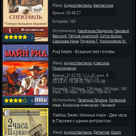
Жанр:
,
Аудиоспектакль
Фантастика
Время: 00:48:27
Битрейд: 160
Исполнитель:
,
Касаткина Людмила
Лановой
,
,
,
Василий
Петров Анатолий
Ситко Борис
-
2
,
,
,
Сазонова Нина
Плужник Г.
Комиссаров Ю.
Полев Пётр
Рид Майн - Всадник без головы
Жанр:
,
,
Аудиоспектакль
Классика
Приключения
Время: 21:52:55, 11 ч. 01 мин., 8
часов 31 минута, 02:27:14,
02:24:31, 19:28:55, 19h:11m:58
Битрейд: 128 kbps, 128 kbps, 160 kbps, 160
kbps, 192 kbps, 128 kbps, 128 kb/s
Исполнитель:
,
Телегина Татьяна
Литвинов
-
9
,
,
Иван
Бордуков Александр
Лановой
,
,
,
Василий
Весник Евгений
Пузырев Юрий
Лабиш Эжен, Моннье Анри - Два часа
,
,
Васильева Татьяна
Блохин Алексей
,
,
в Париже с одним антрактом
Джигарханян Армен
Меньшиков Олег
Цейц
,
,
,
Сергей
Дуров Лев
Охлупин Игорь
Никитин
,
,
Виктор
Дик Александр
Самодур Семен
Жанр:
,
,
Аудиоспектакль
Детектив
Юмор