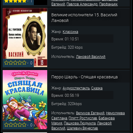
-
1
,
,
Евгений
Павлов Александр
Парфаньяк
,
,
,
Алла
Купченко Ирина
Маковецкий Сергей
,
,
Молева Наталья
Суханов Максим
Великие исполнители 15. Василий
,
Галевский Александр
Константинова Лидия
Лановой
Жанр:
Классика
Время: 01:10:51
Битрейд: 320 kbps
Исполнитель:
Лановой Василий
-
0
Перро Шарль - Спящая красавица
Жанр:
,
Аудиоспектакль
Сказка
Время: 00:56:19
Битрейд: 320kbps
Исполнитель:
,
Велихов Евгений
Немоляева
,
,
Светлана
Плятт Ростислав
Бабанова
,
,
Мария
Пашкова Людмила
Лановой
-
0
,
Василий
Шалевич Вячеслав