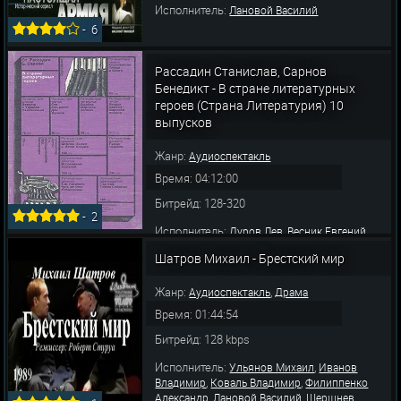
Исполнитель:
Лановой Василий
-
6
Рассадин Станислав, Сарнов
Бенедикт - В стране литературных
героев (Страна Литературия) 10
выпусков
Жанр:
Аудиоспектакль
Время: 04:12:00
Битрейд: 128-320
-
2
Исполнитель:
,
,
Дуров Лев
Весник Евгений
,
,
Курьянова Татьяна
Иванов Борис
Шатров Михаил - Брестский мир
,
,
Литвинов Николай
Пельтцер Татьяна
Гердт
,
,
Зиновий
Плятт Ростислав
Евстигнеев
,
,
,
Жанр:
,
Евгений
Папанов Анатолий
Весник Евгений
Аудиоспектакль
Драма
,
,
Табаков Олег
Богатырев Юрий
Сперантова
Время: 01:44:54
,
,
Валентина
Никулин Валентин
Лан
Битрейд: 128 kbps
Исполнитель:
,
Ульянов Михаил
Иванов
,
,
Владимир
Коваль Владимир
Филиппенко
,
,
Александр
Лановой Василий
Шершнев