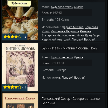
Жанр:
,
Аудиоспектакль
Сказка
Время: 1:53:51
Битрейд: 128 Kbit/s
Исполнитель:
,
Дадыко Михаил
Борисова
,
,
Юлия
Максакова Людмила
Райкина
,
,
,
Екатерина
Нехлопоченко Нина
Дунц Гарри
-
4
,
,
Кацинский Анатолий
Лановой Василий
,
,
Федоров Евгений
Яковлев Юрий
Гриценко
,
,
Николай
Зорин Эрнест
Ульянов Михаил
Бунин Иван - Митина любовь. Ночь
Жанр:
,
Аудиоспектакль
Драма
Время: 01:13:01
Битрейд: 128kbps
Исполнитель:
Лановой Василий
-
1
Гансовский Север - Северо-западнее
Берлина