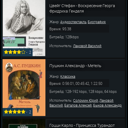
Цвейг Стефан - Воскресение Георга
Фридриха Генделя
Жанр:
,
Аудиоспектакль
Биография
Время: 95:38
Битрейд: 128kbps
Исполнитель:
Лановой Василий
-
2
Пушкин Александр - Метель
Жанр:
Классика
Время: 0:56:01, 00:45:42, 1:22:50
Битрейд: 128-192 kbps, 128 kbps, 64 kbps
Исполнитель:
,
Соломин Юрий
Лановой
,
,
Василий
Баталов Алексей
Быков Александр
-
2
Гоцци Карло - Принцесса Турандот