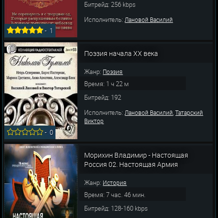
Битрейд: 256 kbps
Исполнитель:
Лановой Василий
-
1
Поэзия начала ХХ века
Жанр:
Поэзия
Время: 1 ч 22 м
Битрейд: 192
Исполнитель:
,
Лановой Василий
Татарский
Виктор
-
0
Морихин Владимир - Настоящая
Россия 02. Настоящая Армия
Жанр:
История
Время: 7 час. 46 мин.
Битрейд: 128-160 kbps