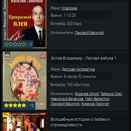
Жанр:
Классика
Время: 1:13:25
Битрейд: 320 kbps
Исполнитель:
Лановой Василий
-
0
Зотов Владимир - Лесная азбука 1
Жанр:
Детская литература
Время: 6 часов 32 минуты
Битрейд: 192 кБит/сек
Исполнитель:
,
,
Яковлев Юрий
Табаков Олег
,
,
Невинный Вячеслав
Гафт Валентин
,
Лановой Василий
Жженов Георгий
-
10
Волшебные истории о любви и
справедливости