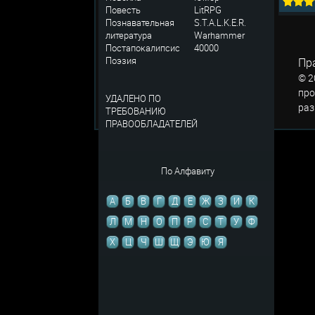
Повесть
LitRPG
Познавательная
S.T.A.L.K.E.R.
литература
Warhammer
Постапокалипсис
40000
Поэзия
Пр
© 2
про
УДАЛЕНО ПО
раз
ТРЕБОВАНИЮ
ПРАВООБЛАДАТЕЛЕЙ
По Алфавиту
А
Б
В
Г
Д
Е
Ж
З
И
К
Л
М
Н
О
П
Р
С
Т
У
Ф
Х
Ц
Ч
Ш
Щ
Э
Ю
Я