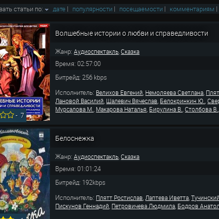
вать статьи по:
дате
|
популярности
|
посещаемости
|
комментариям
Волшебные истории о любви и справедливости
Жанр:
,
Аудиоспектакль
Сказка
Время: 02:57:00
Битрейд: 256 kbps
Исполнитель:
,
,
Велихов Евгений
Немоляева Светлана
Плят
,
,
,
Лановой Василий
Шалевич Вячеслав
Белокринкин Ю.
Све
,
,
,
Мурсалова М.
Макарова Наталья
Бирулина В.
Столбова В.
-
7
Белоснежка
Жанр:
,
Аудиоспектакль
Сказка
Время: 01:01:24
Битрейд: 192kbps
Исполнитель:
,
,
Плятт Ростислав
Лаптева Иветта
Тучински
,
,
Пискунов Геннадий
Петровичева Людмила
Бодров Анато