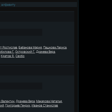
|
алфавиту
,
,
,
т Ростислав
Бабанова Мария
Пашкова Лариса
,
,
,
рбилова Г.
Островский Г.
Драчева Вера
,
,
Кратов Я.
Свобо
,
,
,
й Валентин
Драчева Вера
Макарова Наталья
,
,
лий
Григорьев Генрих
Иванов Станислав