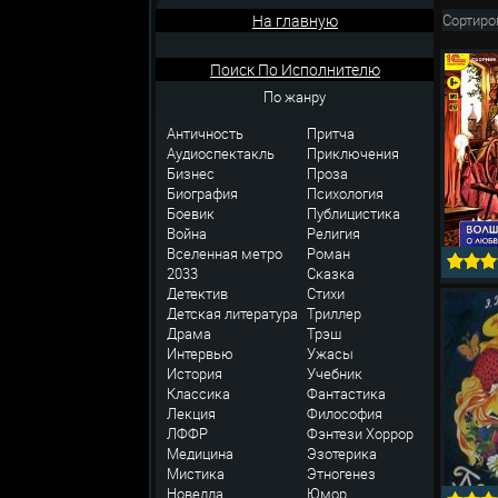
На главную
Сортиро
Поиск По Исполнителю
По жанру
Античность
Притча
Аудиоспектакль
Приключения
Бизнес
Проза
Биография
Психология
Боевик
Публицистика
Война
Религия
Вселенная метро
Роман
2033
Сказка
Детектив
Стихи
Детская литература
Триллер
Драма
Трэш
Интервью
Ужасы
История
Учебник
Классика
Фантастика
Лекция
Философия
ЛФФР
Фэнтези
Хоррор
Медицина
Эзотерика
Мистика
Этногенез
Новелла
Юмор