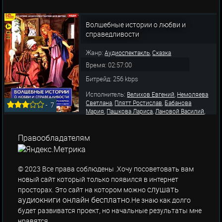
Волшебные истории о любви и
справедливости
Жанр:
,
Аудиоспектакль
Сказка
Время: 02:57:00
Битрейд: 256 kbps
Исполнитель:
,
Велихов Евгений
Немоляева
,
,
Светлана
Плятт Ростислав
Бабанова
-
7
,
,
,
Мария
Пашкова Лариса
Лановой Василий
,
,
Шалевич Вячеслав
Белокринкин Ю.
,
,
,
Свербилова Г.
Островский Г.
Драчева Вера
,
,
Мурсалова М.
Макарова Наталья
Бирулина
Правообладателям
,
,
,
В.
Столбова В.
Кратов Я.
Свобо
© 2023 Все права соблюдены .Хочу посоветовать вам
новый сайт который только появился в интернет
слушать
просторах. Это сайт на котором можно
аудиокниги онлайн бесплатно
.Не знаю как долго
будет развиватся проект, но начальные результаты мне
нравятся.