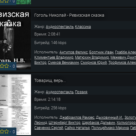
-
0
Гоголь Николай - Ревизская сказка
Жанр:
,
Аудиоспектакль
Классика
Время: 2:08:41
Битрейд: 146 kbps
Исполнитель:
,
,
Антипов Феликс
Бортник Иван
Граббе Але
,
,
Климентьев Владимир
Матюхин Владимир
Межевич Дми
,
,
,
Виктор
Смехов Вениамин
Смирнов Юрий
Трофимов Алек
-
0
Товарищ, верь...
Жанр:
,
Аудиоспектакль
Поэзия
Время: 2:14:18
Битрейд: 256 kbps
Исполнитель:
,
,
Джабраилов Рамзес
Дыховичный И.
Золот
,
,
,
Леонид
Штернберг Виктор
Щербаков Дальвин
Холмогоро
,
,
,
Савченко Сергей
Сайко Наталья
Полицеймако Марина
Габ
-
0