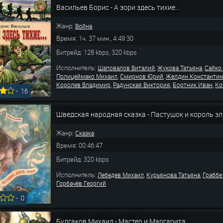
Васильев Борис - А зори здесь тихие...
Жанр:
Война
Время: 1ч. 37 мин., 4:49:30
Битрейд: 128 kbps, 320 kbps
Исполнитель:
,
,
Шаповалов Виталий
Жукова Татьяна
Сайко
,
,
Полицеймако Михаил
Смирнов Юрий
Желдин Константи
,
,
,
Королев Владимир
Радунская Виктория
Бортник Иван
Ко
-
16
Шведская народная сказка - Пастушок и король э
Жанр:
Сказка
Время: 00:46:47
Битрейд: 320 kbps
Исполнитель:
,
,
Лебедев Михаил
Курьянова Татьяна
Граббе
Горбачёв Георгий
-
0
Булгаков Михаил - Мастер и Маргарита