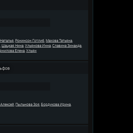
,
,
,
 Наталья
Ронинсон Готлиб
Махова Татьяна
,
,
,
,
н
Шацкая Нина
Ульянова Инна
Славина Зинаида
,
рнилова Елена
Ульян
льфов
,
,
,
 Алексей
Пыльнова Зоя
Бордукова Ирина