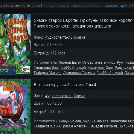
вать статьи по:
дате
|
популярности
|
посещаемости
|
комментариям
Сказки старой Европы: Прыгуны; О дочери короля, 
Рикке с хохолком; Находчивая девушка
Жанр:
,
Аудиоспектакль
Сказка
Время: 01:05:00
Битрейд: 112 kbps
Исполнитель:
,
,
Леонов Евгений
Сергачев Виктор
Румянова
,
,
,
Пыльнова Зоя
Граббе Алексей
Казанчеев Олег
Радунская
-
0
,
,
,
Лебедев Михаил
Лукьянова Татьяна
Граббе Алексей
Лари
В гостях у русской сказки. Том 4
Жанр:
,
Аудиоспектакль
Сказка
Время: 00:42:30
Битрейд: 112 kbps
Исполнитель:
,
,
Ткачук Роман
Мурина Тамара
Шарапова Ли
,
,
,
Смирнов Юрий
Граббе Алексей
Лебедев Михаил
Пыльнов