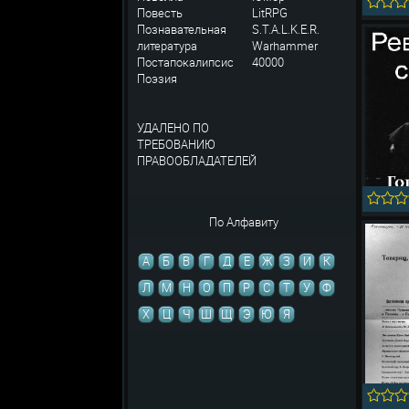
Повесть
LitRPG
Познавательная
S.T.A.L.K.E.R.
литература
Warhammer
Постапокалипсис
40000
Поэзия
УДАЛЕНО ПО
ТРЕБОВАНИЮ
ПРАВООБЛАДАТЕЛЕЙ
По Алфавиту
А
Б
В
Г
Д
Е
Ж
З
И
К
Л
М
Н
О
П
Р
С
Т
У
Ф
Х
Ц
Ч
Ш
Щ
Э
Ю
Я