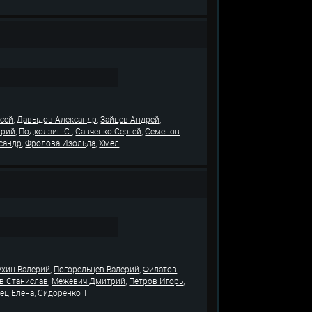
,
,
,
ксей
Давыдов Александр
Зайцев Андрей
,
,
,
трий
Подколзин С.
Савченко Сергей
Семенов
,
,
сандр
Фролова Изольда
Хмел
,
,
ухин Валерий
Погорельцев Валерий
Филатов
,
,
,
в Станислав
Межевич Дмитрий
Петров Игорь
,
ец Елена
Сидоренко Т