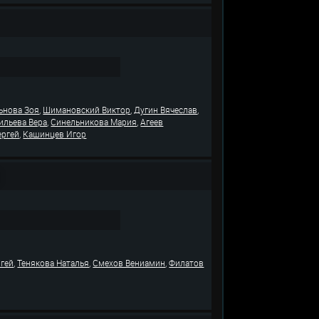
,
,
,
ьнова Зоя
Шимановский Виктор
Дугин Вячеслав
,
,
ильева Вера
Синельникова Мария
Агеев
,
ергей
Кашинцев Игор
,
,
,
гей
Тенякова Наталья
Смехов Вениамин
Филатов