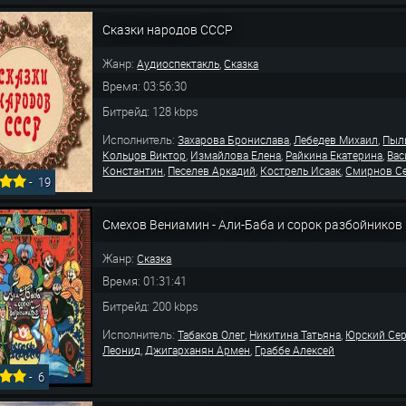
Сказки народов СССР
Жанр:
,
Аудиоспектакль
Сказка
Время: 03:56:30
Битрейд: 128 kbps
Исполнитель:
,
,
Захарова Бронислава
Лебедев Михаил
Пыл
,
,
,
Кольцов Виктор
Измайлова Елена
Райкина Екатерина
Вас
,
,
,
Константин
Песелев Аркадий
Кострель Исаак
Смирнов С
-
19
Смехов Вениамин - Али-Баба и сорок разбойников
Жанр:
Сказка
Время: 01:31:41
Битрейд: 200 kbps
Исполнитель:
,
,
Табаков Олег
Никитина Татьяна
Юрский Сер
,
,
Леонид
Джигарханян Армен
Граббе Алексей
-
6