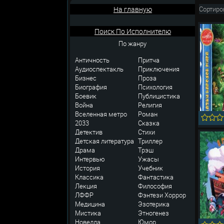
На главную
Сортиро
Поиск По Исполнителю
По жанру
Античность
Притча
Аудиоспектакль
Приключения
Бизнес
Проза
Биография
Психология
Боевик
Публицистика
Война
Религия
Вселенная метро
Роман
2033
Сказка
Детектив
Стихи
Детская литература
Триллер
Драма
Трэш
Интервью
Ужасы
История
Учебник
Классика
Фантастика
Лекция
Философия
ЛФФР
Фэнтези
Хоррор
Медицина
Эзотерика
Мистика
Этногенез
Новелла
Юмор