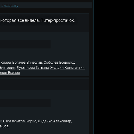
|
алфавиту
которая всё видела; Питер-простачок;
,
,
,
 Клара
Богачёв Вячеслав
Соболев Всеволод
,
,
,
 Виктория
Лукьянова Татьяна
Желдин Константин
онов Всевол
,
,
,
лия
Кумаритов Борис
Диденко Александр
а Зоя