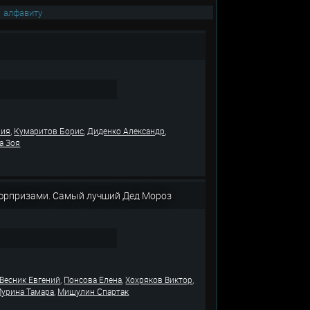
|
алфавиту
,
,
,
лия
Кумаритов Борис
Диденко Александр
а Зоя
 сюрпризами. Самый лучший Дед Мороз
,
,
,
Весник Евгений
Понсова Елена
Хохряков Виктор
,
урина Тамара
Мишулин Спартак