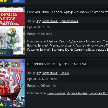
-
1
Гарская Нина - Король Артур и рыцари Круглого с
Жанр:
,
Аудиоспектакль
Приключения
Время: 01:21:26
Битрейд: 192kbps
Исполнитель:
,
,
Менглет Георгий
Державин Михаил мл.
Тка
,
,
,
Весник Евгений
Гузенко Анатолий
Гарская Нина
Мурина Т
,
,
,
Графкин Евгений
Васильев Юрий
Харыбина Вера
Ушаков 
-
1
Платонов Андрей - Чудесный мальчик
Жанр:
,
Аудиоспектакль
Сказка
Время: 32 мин. 28 сек.
Битрейд: 160 кбит/с
Исполнитель:
,
,
Ткачук Роман
Мурина Тамара
Шарапова Ли
-
3