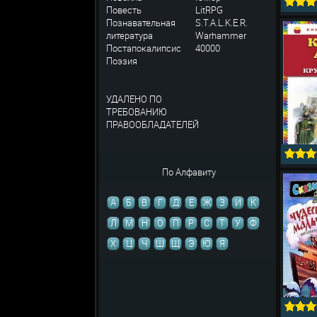
Повесть
LitRPG
Познавательная
S.T.A.L.K.E.R.
литература
Warhammer
Постапокалипсис
40000
Поэзия
УДАЛЕНО ПО
ТРЕБОВАНИЮ
ПРАВООБЛАДАТЕЛЕЙ
По Алфавиту
А
Б
В
Г
Д
Е
Ж
З
И
К
Л
М
Н
О
П
Р
С
Т
У
Ф
Х
Ц
Ч
Ш
Щ
Э
Ю
Я