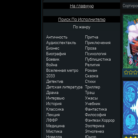
На главную
Сортиро
Поиск По Исполнителю
По жанру
Античность
Притча
Аудиоспектакль
Приключения
Бизнес
Проза
Биография
Психология
Боевик
Публицистика
Война
Религия
Вселенная метро
Роман
2033
Сказка
Детектив
Стихи
Детская литература
Триллер
Драма
Трэш
Интервью
Ужасы
История
Учебник
Классика
Фантастика
Лекция
Философия
ЛФФР
Фэнтези
Хоррор
Медицина
Эзотерика
Мистика
Этногенез
Новелла
Юмор