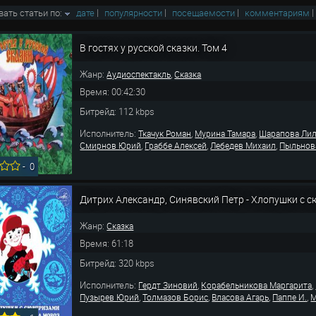
вать статьи по:
дате
|
популярности
|
посещаемости
|
комментариям
В гостях у русской сказки. Том 4
Жанр:
,
Аудиоспектакль
Сказка
Время: 00:42:30
Битрейд: 112 kbps
Исполнитель:
,
,
Ткачук Роман
Мурина Тамара
Шарапова Ли
,
,
,
Смирнов Юрий
Граббе Алексей
Лебедев Михаил
Пыльнов
-
0
Дитрих Александр, Синявский Петр - Хлопушки с
Жанр:
Сказка
Время: 61:18
Битрейд: 320 kbps
Исполнитель:
,
,
Гердт Зиновий
Корабельникова Маргарита
,
,
,
,
Пузырев Юрий
Толмазов Борис
Власова Агарь
Паппе И.
М