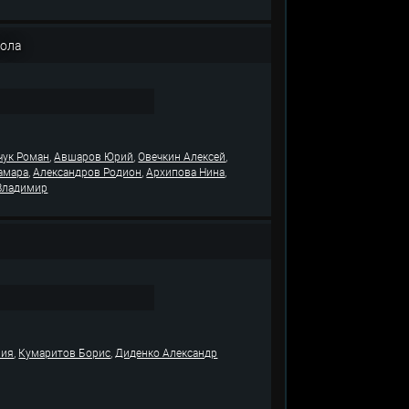
тола
,
,
,
чук Роман
Авшаров Юрий
Овечкин Алексей
,
,
,
амара
Александров Родион
Архипова Нина
Владимир
,
,
лия
Кумаритов Борис
Диденко Александр