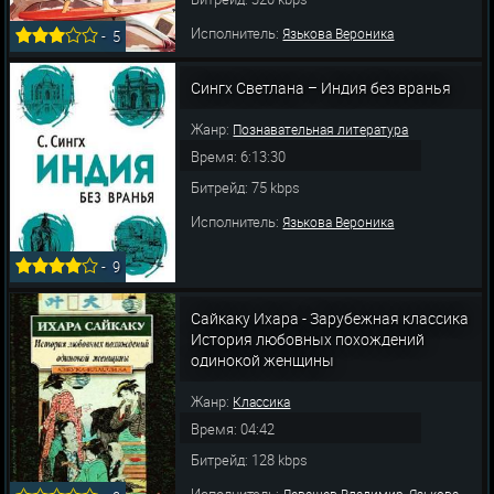
Исполнитель:
Язькова Вероника
-
5
Сингх Светлана – Индия без вранья
Жанр:
Познавательная литература
Время: 6:13:30
Битрейд: 75 kbps
Исполнитель:
Язькова Вероника
-
9
Сайкаку Ихара - Зарубежная классика
История любовных похождений
одинокой женщины
Жанр:
Классика
Время: 04:42
Битрейд: 128 kbps
Исполнитель:
,
Левашев Владимир
Язькова