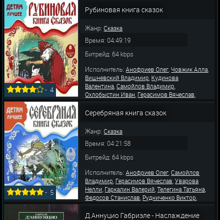
,
,
Язькова Вероника
Уварова Нелли
Гаркалин
,
,
Валерий
Телегина Татьяна
Федосов
Рубиновая книга сказок
,
,
Станислав
Рудниченко Виктор
Лева
Жанр:
Сказка
Время: 04:49:19
Битрейд: 64 kbps
Исполнитель:
,
,
Анофриев Олег
Човжик Алла
,
Вишневский Владимир
Кудинова
,
,
Валентина
Самойлов Владимир
-
4
,
,
Охлобыстин Иван
Герасимов Вячеслав
,
,
Язькова Вероника
Леньков Александр
,
,
Гаркалин Валерий
Телегина Татьяна
Серебряная книга сказок
,
,
Федосов Станислав
Рудниченко Виктор
,
Левашев Владимир
П
Жанр:
Сказка
Время: 04:21:58
Битрейд: 64 kbps
Исполнитель:
,
Анофриев Олег
Самойлов
,
,
Владимир
Герасимов Вячеслав
Уварова
,
,
,
Нелли
Гаркалин Валерий
Телегина Татьяна
-
5
,
,
Федосов Станислав
Рудниченко Виктор
,
,
Левашев Владимир
Пешкова Наталья
,
,
Литвинов Иван
Ерисанова Ирина
Язькова
Д.Аннуцио Габриэле - Наслаждение