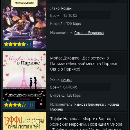
,
,
Вероника
Вишневский Владимир
Ленько
Жанр:
Роман
Время: 13:16:03
Битрейд: 128 kbps
Исполнитель:
Язькова Вероника
-
1
Мойес Джоджо - Две встречи в
Париже (Медовый месяц в Париже,
Одна в Париже)
Жанр:
Роман
Время: 04:40:46
Битрейд: 128 kbps
Исполнитель:
,
Язькова Вероника
Лисовец
-
11
Марина
Тэффи Надежда, Мюргит Варвара,
Ясинский Иероним, Лохвицкая Мирра
- Тэффи и её сёстры: Мирра, Мюргит и