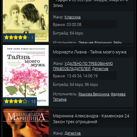
Элио
Жанр:
Классика
Время: 03:00:08
Битрейд: 64 kbps
-
1
Исполнитель:
,
Левашев Владимир
Рейн
,
,
Анжелика
Язькова Вероника
Винокурова
Мориарти Лиана - Тайна моего мужа
,
Надежда
Федосов Станислав
Жанр:
УДАЛЕНО ПО ТРЕБОВАНИЮ
,
ПРАВООБЛАДАТЕЛЕЙ
Детектив
Время: 13:49:34, 14:06:19
Битрейд: 64 kbps, 96 kbps
Исполнитель:
,
Язькова Вероника
Федяева
Татьяна
-
13
Маринина Александра - Каменская 24.
Закон трех отрицаний
Жанр:
Детектив