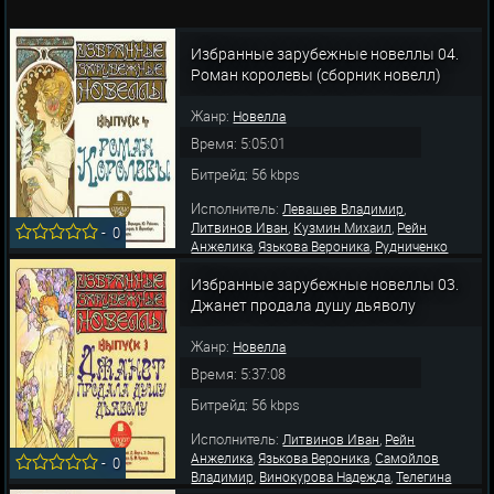
Избранные зарубежные новеллы 04.
Роман королевы (сборник новелл)
Жанр:
Новелла
Время: 5:05:01
Битрейд: 56 kbps
Исполнитель:
,
Левашев Владимир
,
,
Литвинов Иван
Кузмин Михаил
Рейн
-
0
,
,
Анжелика
Язькова Вероника
Рудниченко
,
,
Виктор
Самойлов Владимир
Герасимов
,
,
,
Избранные зарубежные новеллы 03.
Вячеслав
Синерукая Е.
Бекетова Екатерина
,
Багатурова Наталья
Кобылянская Ольга
Джанет продала душу дьяволу
Жанр:
Новелла
Время: 5:37:08
Битрейд: 56 kbps
Исполнитель:
,
Литвинов Иван
Рейн
,
,
Анжелика
Язькова Вероника
Самойлов
-
0
,
,
Владимир
Винокурова Надежда
Телегина