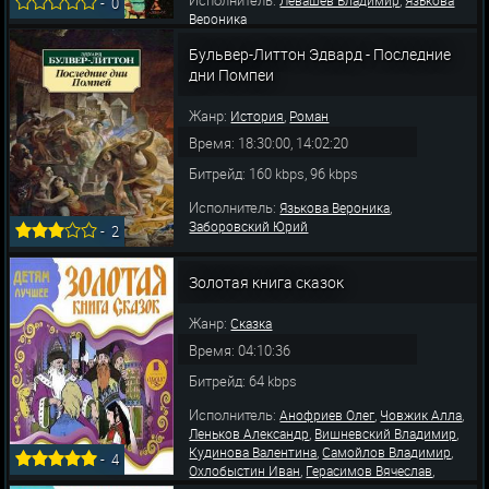
-
0
Вероника
Бульвер-Литтон Эдвард - Последние
дни Помпеи
Жанр:
,
История
Роман
Время: 18:30:00, 14:02:20
Битрейд: 160 kbps, 96 kbps
Исполнитель:
,
Язькова Вероника
Заборовский Юрий
-
2
Золотая книга сказок
Жанр:
Сказка
Время: 04:10:36
Битрейд: 64 kbps
Исполнитель:
,
,
Анофриев Олег
Човжик Алла
,
,
Леньков Александр
Вишневский Владимир
,
,
Кудинова Валентина
Самойлов Владимир
-
4
,
,
Охлобыстин Иван
Герасимов Вячеслав