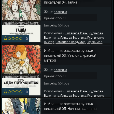
писателей 04. Тайна
Жанр:
Классика
Время: 6:56:31
Битрейд: 56 kbps
Исполнитель:
,
Литвинов Иван
Кудинова
,
,
Валентина
Язькова Вероника
Рудниченко
-
0
,
,
Виктор
Самойлов Владимир
Герасимов
,
,
Вячеслав
Винокурова Надежда
Пешкова
Избранные рассказы русских
Наталья
писателей 03. Узелок с красной
меткой
Жанр:
Классика
Время: 6:56:31
Битрейд: 56 kbps
Исполнитель:
,
Литвинов Иван
Кудинова
-
0
,
,
Валентина
Язькова Вероника
Рудниченко
,
,
Виктор
Самойлов Владимир
Герасимов
Избранные рассказы русских
,
,
Вячеслав
Винокурова Надежда
Пешкова
писателей 05. Ночная всадница
Наталья