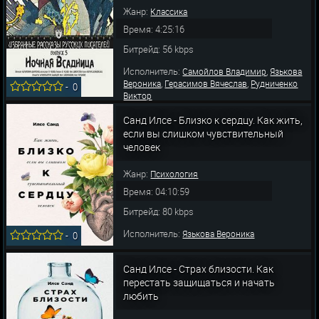
Жанр:
Классика
Время: 4:25:16
Битрейд: 56 kbps
Исполнитель:
,
Самойлов Владимир
Язькова
,
,
Вероника
Герасимов Вячеслав
Рудниченко
-
0
Виктор
Санд Илсе - Близко к сердцу. Как жить,
если вы слишком чувствительный
человек
Жанр:
Психология
Время: 04:10:59
Битрейд: 80 kbps
Исполнитель:
Язькова Вероника
-
0
Санд Илсе - Страх близости. Как
перестать защищаться и начать
любить