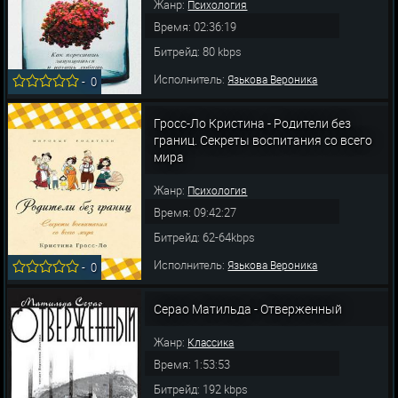
Жанр:
Психология
Время: 02:36:19
Битрейд: 80 kbps
Исполнитель:
Язькова Вероника
-
0
Гросс-Ло Кристина - Родители без
границ. Секреты воспитания со всего
мира
Жанр:
Психология
Время: 09:42:27
Битрейд: 62-64kbps
Исполнитель:
Язькова Вероника
-
0
Серао Матильда - Отверженный
Жанр:
Классика
Время: 1:53:53
Битрейд: 192 kbps