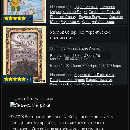
Исполнитель:
,
Царёв Михаил
Бабанова
,
,
,
Мария
Князева Лидия
Самойлов Евгений
,
,
Пирогов Леонид
Лядова Людмила
Юльская
-
4
,
,
,
Юлия
Чкуасели Н.
Кубацкий Анатолий
,
,
Баташов Михаил
Пирогов Леонид
Казаков
,
,
,
Сергей
Левашев Владимир
Малкова Алла
Уайльд Оскар - Кентервильское
,
,
Малкова Мария
Язькова Вероника
А
привидение
Жанр:
,
Аудиоспектакль
Сказка
Время: 1час 13мин 43сек, 74
минуты, 00:58:37, 1:05
Битрейд: 320 kbps, 320 kbps, 128, 128 kbps
Исполнитель:
,
Африкантова Екатерина
-
1
,
,
Бочоришвили Ирина
Варлей Наталья
,
,
Голубцов Валерий
Леньков Александр
,
,
Мосолов Анатолий
Николаева Лада
,
,
Шуляковский Виктор
Казаков Сергей
Правообладателям
,
,
Левашев Владимир
Малкова Алла
Малкова
,
,
Мария
Тараторкин Георгий
Язькова
,
Вероника
Африк
© 2023 Все права соблюдены .Хочу посоветовать вам
новый сайт который только появился в интернет
слушать
просторах. Это сайт на котором можно