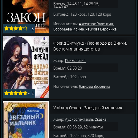
Время: 14:48:11, 14:25:15,
14:49:42
Битрейд: 128 kbps, 128, 128 kbps
Исполнитель:
,
Аксентюк Валентин
-
5
,
Воробьёва Ирина
Язькова Вероника
Фрейд Зигмунд - Леонардо да Винчи.
Воспоминания детства
Жанр:
Психология
Время: 02:50:20
Битрейд: 192 kbps
Исполнитель:
Язькова Вероника
-
2
Уайльд Оскар - Звездный мальчик
Жанр:
,
Аудиоспектакль
Сказка
Время: 00:36:29, 62 минуты
Битрейд: 192 kbps, 320 kbps,