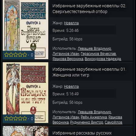
Татьяна
Избранные зарубежные новеллы 02.
Сверхъестественный отбор
Жанр:
Новелла
Время: 5:26:46
Битрейд: 56 kbps
Исполнитель:
,
Левашев Владимир
,
,
Литвинов Иван
Герасимов Вячеслав
-
0
,
,
Язькова Вероника
Винокурова Надежда
Рейн Анжелика
Избранные зарубежные новеллы 01.
Женщина или тигр
Жанр:
Новелла
Время: 5:16:49
Битрейд: 56 kbps
Исполнитель:
,
Левашев Владимир
,
,
Литвинов Иван
Рейн Анжелика
Язькова
-
0
,
,
Вероника
Рудниченко Виктор
Самойлов
,
Владимир
Герасимов Вячеслав
Избранные рассказы русских