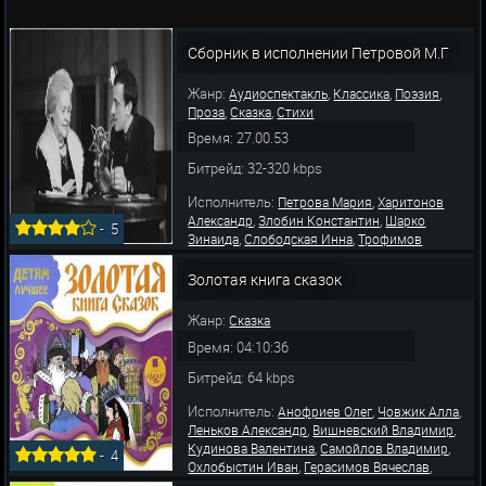
Сборник в исполнении Петровой М.Г
Жанр:
,
,
,
Аудиоспектакль
Классика
Поэзия
,
,
Проза
Сказка
Стихи
Время: 27.00.53
Битрейд: 32-320 kbps
Исполнитель:
,
Петрова Мария
Харитонов
,
,
Александр
Злобин Константин
Шарко
-
5
,
,
Зинаида
Слободская Инна
Трофимов
,
,
,
Николай
Уварова Нелли
Тейх Георгий
,
,
Родионов Юрий
Волкова Марина
Золотая книга сказок
,
,
Фрейндлих Алиса
Юрский Сергей
Уварова
,
,
Елизавета
Мичурин Геннадий
Усков
Жанр:
Сказка
,
Владимир
Литви
Время: 04:10:36
Битрейд: 64 kbps
Исполнитель:
,
,
Анофриев Олег
Човжик Алла
,
,
Леньков Александр
Вишневский Владимир
,
,
Кудинова Валентина
Самойлов Владимир
-
4
,
,
Охлобыстин Иван
Герасимов Вячеслав
,
,
Язькова Вероника
Уварова Нелли
Гаркалин