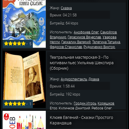
,
,
Наталья
Литвинов Иван
Ерисанова Ирина
Жанр:
Сказка
Время: 04:21:58
Битрейд: 64 kbps
Исполнитель:
,
Анофриев Олег
Самойлов
,
,
Владимир
Герасимов Вячеслав
Уварова
,
,
,
Нелли
Гаркалин Валерий
Телегина Татьяна
-
5
,
,
Федосов Станислав
Рудниченко Виктор
,
,
Левашев Владимир
Пешкова Наталья
,
,
Литвинов Иван
Ерисанова Ирина
Язькова
Театральная мастерская-3 - По
,
,
Вероника
Вишневский Владимир
Ленько
мотивам пьес Уильяма Шекспира
(Сборник)
Жанр:
,
Аудиоспектакль
Драма
Время: 1:58:44
Битрейд: 192 kbps
Исполнитель:
,
Гордин Игорь
Корешков
-
1
,
,
,
Егор
Куличков Дмитрий
Ребров Олег
,
,
Розовская Александра
Рыщенкова Мария
Клюев Евгений - Сказки Простого
,
,
Уварова Нелли
Гришин Александр
,
,
Карандаша
Лизенгевич Игорь
Шкловский Михаил
,
,
Бурова Мария
Озоллапиня Ольга
Плаксина