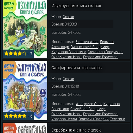
,
,
Валерий
Телегина Татьяна
Федосов
Изумрудная книга сказок
,
,
Станислав
Рудниченко Виктор
Лева
Жанр:
Сказка
Время: 04:33:31
Битрейд: 64 kbps
Исполнитель:
,
Човжик Алла
Леньков
,
,
Александр
Вишневский Владимир
,
,
Кудинова Валентина
Самойлов Владимир
-
7
,
,
Охлобыстин Иван
Герасимов Вячеслав
,
,
Уварова Нелли
Гаркалин Валерий
Телегина
,
,
Татьяна
Федосов Станислав
Литвинов
Сапфировая книга сказок
Иван
Жанр:
Сказка
Время: 04:45:48
Битрейд: 64 kbps
Исполнитель:
,
Анофриев Олег
Кудинова
,
,
Валентина
Самойлов Владимир
,
,
Охлобыстин Иван
Герасимов Вячеслав
-
6
,
,
Уварова Нелли
Гаркалин Валерий
Телегина
,
,
Татьяна
Федосов Станислав
Рудниченко
,
,
Виктор
Левашев Владимир
Пешкова
Серебряная книга сказок