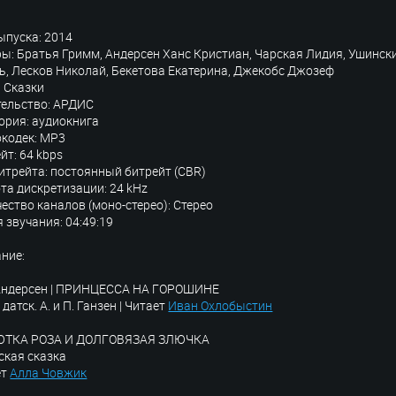
ыпуска: 2014
ы: Братья Гримм, Андерсен Ханс Кристиан, Чарская Лидия, Ушинск
, Лесков Николай, Бекетова Екатерина, Джекобс Джозеф
 Сказки
тельство: АРДИС
ория: аудиокнига
кодек: MP3
йт: 64 kbps
итрейта: постоянный битрейт (CBR)
та дискретизации: 24 kHz
ество каналов (моно-стерео): Стерео
 звучания: 04:49:19
ние:
. Андерсен | ПРИНЦЕССА НА ГОРОШИНЕ
 датск. А. и П. Ганзен | Читает
Иван Охлобыстин
ТКА РОЗА И ДОЛГОВЯЗАЯ ЗЛЮЧКА
ская сказка
ет
Алла Човжик