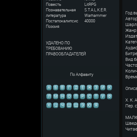
Повесть
LitRPG
Познавательная
S.T.A.L.K.E.R.
Год в
литература
Warhammer
Автор
Постапокалипсис
40000
Шарль
Поэзия
Жанр:
Изда
Катег
УДАЛЕНО ПО
Аудио
ТРЕБОВАНИЮ
Битре
ПРАВООБЛАДАТЕЛЕЙ
Вид б
Часто
Колич
По Алфавиту
Время
А
Б
В
Г
Д
Е
Ж
З
И
К
Описа
Л
М
Н
О
П
Р
С
Т
У
Ф
Х. К
Х
Ц
Ч
Ш
Щ
Э
Ю
Я
Пер. с
МАЛЮ
Швед
Чита