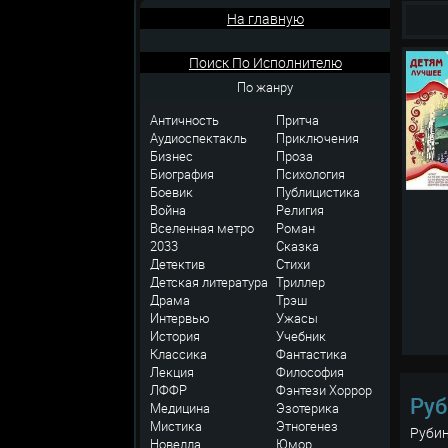
На главную
Поиск По Исполнителю
По жанру
Античность
Притча
Аудиоспектакль
Приключения
Бизнес
Проза
Биография
Психология
Боевик
Публицистика
Война
Религия
Вселенная метро
Роман
2033
Сказка
Детектив
Стихи
Детская литература
Триллер
Драма
Трэш
Интервью
Ужасы
История
Учебник
Классика
Фантастика
Лекция
Философия
ЛФФР
Фэнтези
Хоррор
Руб
Медицина
Эзотерика
Мистика
Этногенез
Рубин
Новелла
Юмор