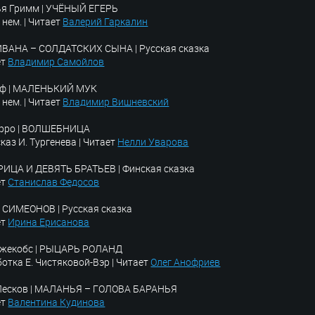
ья Гримм | УЧЁНЫЙ ЕГЕРЬ
с нем. | Читает
Валерий Гаркалин
ИВАНА – СОЛДАТСКИХ СЫНА | Русская сказка
ет
Владимир Самойлов
ауф | МАЛЕНЬКИЙ МУК
с нем. | Читает
Владимир Вишневский
ерро | ВОЛШЕБНИЦА
каз И. Тургенева | Читает
Нелли Уварова
ИЦА И ДЕВЯТЬ БРАТЬЕВ | Финская сказка
ет
Станислав Федосов
 СИМЕОНОВ | Русская сказка
ет
Ирина Ерисанова
Джекобс | РЫЦАРЬ РОЛАНД
отка Е. Чистяковой-Вэр | Читает
Олег Анофриев
 Лесков | МАЛАНЬЯ – ГОЛОВА БАРАНЬЯ
ет
Валентина Кудинова