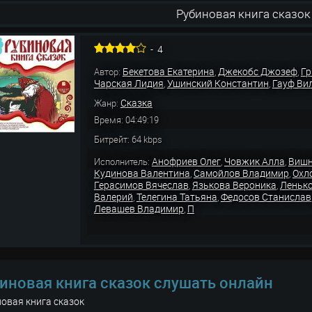
Рубиновая книга сказок
-
4
Бекетова Екатерина
Джекобс Джозеф
Гр
Автор:
,
,
Чарская Лидия
Ушинский Константин
Гауф Ви
,
,
Сказка
Жанр:
Время: 04:49:19
Битрейт: 64 kbps
Анофриев Олег
Човжик Алла
Вишн
Исполнитель:
,
,
Кудинова Валентина
Самойлов Владимир
Охл
,
,
Герасимов Вячеслав
Язькова Вероника
Ленько
,
,
Валерий
Телегина Татьяна
Федосов Станислав
,
,
Левашев Владимир
П
,
иновая книга сказок слушать онлайн
овая книга сказок