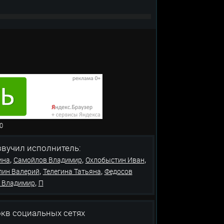
в: 0
чил исполнитель:
,
,
,
ина
Самойлов Владимир
Охлобыстин Иван
,
,
лин Валерий
Телегина Татьяна
Федосов
,
 Владимир
П
окв социальных сетях