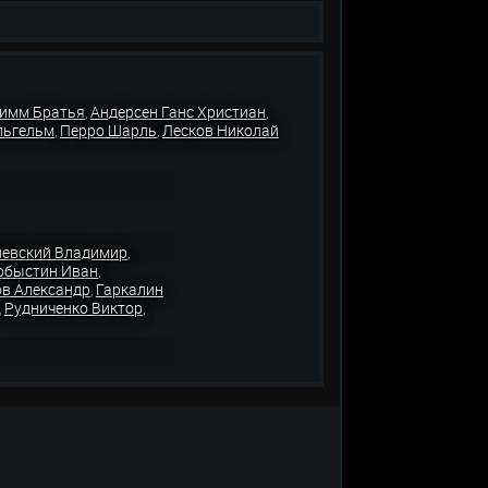
имм Братья
Андерсен Ганс Христиан
,
,
льгельм
Перро Шарль
Лесков Николай
,
,
евский Владимир
,
обыстин Иван
,
в Александр
Гаркалин
,
Рудниченко Виктор
,
,