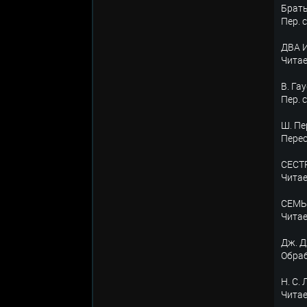
Брат
Пер. 
ДВА 
Чита
В. Г
Пер. 
Ш. П
Перес
СЕСТР
Чита
СЕМЬ
Чита
Дж. 
Обраб
Н. С.
Чита