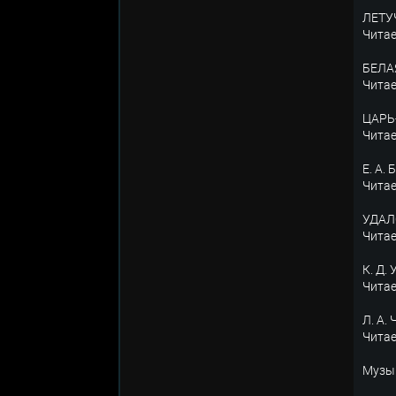
ЛЕТУЧ
Чита
БЕЛАЯ
Чита
ЦАРЬ-
Чита
Е. А.
Чита
УДАЛО
Чита
К. Д.
Чита
Л. А.
Чита
Музы