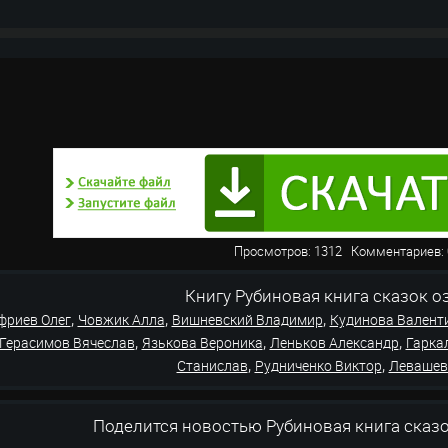
Просмотров: 1312 Комментарие
Книгу Рубиновая книга сказок озву
,
,
,
фриев Олег
Човжик Алла
Вишневский Владимир
Кудинова Валент
,
,
,
Герасимов Вячеслав
Язькова Вероника
Леньков Александр
Гарка
,
,
Станислав
Рудниченко Виктор
Левашев
Поделится новостью Рубиновая книга сказ