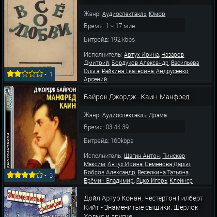
Жанр:
,
Аудиоспектакль
Юмор
Время: 1 ч 17 мин
Битрейд: 192 kbps
Исполнитель:
,
Автух Ирина
Назаров
,
,
Дмитрий
Бордуков Александр
Васильева
,
,
Ольга
Райкина Екатерина
Андрусенко
-
1
Арсений
Байрон Джордж - Каин. Манфред
Жанр:
,
Аудиоспектакль
Драма
Время: 03:44:39
Битрейд: 160kbps
Исполнитель:
,
Шагин Антон
Пинскер
,
,
,
Максим
Автух Ирина
Семёнова Дарья
,
,
Бобров Александр
Веселкина Татьяна
-
3
,
,
Ерёмин Владимир
Яцко Игорь
Клейнер
,
,
,
Рафаэль
Балмусов Юльен
Зима Олег
,
,
Ильина Людмила
Матюхова Татьяна
Дойл Артур Конан, Честертон Гилберт
,
Пономарев Александр
Трефилов Николай
Кийт - Знаменитые сыщики. Шерлок
Холмс и другие