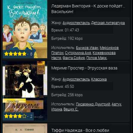
,
,
Брохман Лариса
Автух Ирина
Белановская
,
,
Татьяна
Ярославцев Андрей
Киреева
Ледерман Виктория - К доске пойдет...
,
,
Ирина
Шатилова Татьяна
Шолохов
Василькин!
,
Вячеслав
Кутас
Жанр:
,
Аудиоспектакль
Детская литература
Время: 01:47:43
Битрейд: 192 kbps
Исполнитель:
,
Бычков Иван
Мерсиянов
,
,
Платон
Сутормина Аня
Кожевникова
-
8
,
,
,
Настя
Фанта София
Попов Марк
,
,
Дитковский Миша
Автух Ирина
Пономарев
,
,
Мериме Проспер - Этрусская ваза
Александр
Кузнецова Ольга
Веселкина
Татьяна
Жанр:
,
Аудиоспектакль
Классика
Время: 45:50
Битрейд: 256 kbps
Исполнитель:
,
Писаренко Дмитрий
Автух
,
Ирина
Вещих С.
-
2
Тэффи Надежда - Все о любви