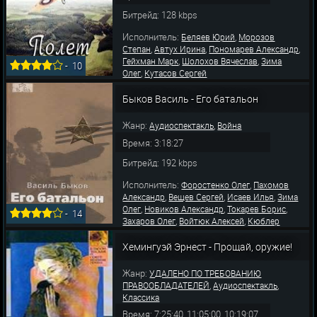
Битрейд: 128 kbps
Исполнитель:
,
Беляев Юрий
Морозов
,
,
,
Степан
Автух Ирина
Пономарев Александр
,
,
Гейхман Марк
Шолохов Вячеслав
Зима
-
10
,
Олег
Кутасов Сергей
Быков Василь - Его батальон
Жанр:
,
Аудиоспектакль
Война
Время: 3:18:27
Битрейд: 192 kbps
Исполнитель:
,
Форостенко Олег
Пахомов
,
,
,
Александр
Вещев Сергей
Исаев Илья
Зима
,
,
,
Олег
Новиков Александр
Токарев Борис
-
14
,
,
Захаров Олег
Войтюк Алексей
Кюблер
,
,
Елизавета
Левашев Владимир
Сарайкин
,
,
Денис
Шкловский Михаил
Щебланов
Хемингуэй Эрнест - Прощай, оружие!
,
,
Данила
Пономарев Александр
Карасик Ко
Жанр:
УДАЛЕНО ПО ТРЕБОВАНИЮ
,
,
ПРАВООБЛАДАТЕЛЕЙ
Аудиоспектакль
Классика
Время: 7:25:40, 11:05:00, 10:19:07,