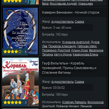
-
3
,
,
Вера
Ярославцев Андрей
Урванцева
,
,
,
Ульяна
Кутасов Сергей
Веселкина Татьяна
,
,
Весёлкина Настя
Вигилянский Иван
Каверин Вениамин - Ночной сторож
,
Брагарник Светлана
Писаренко Дмитрий
Жанр:
,
Аудиоспектакль
Сказка
Время: 3 час 40 мин
Битрейд: 192 kbps
Исполнитель:
,
Кузнецов Анатолий
Дуров
,
,
,
Лев
Пожаров Александр
Гейхман Марк
,
,
Писаренко Дмитрий
Ильин Илья
Веселкина
-
6
,
,
,
Татьяна
Автух Ирина
Казаринова Елена
,
,
Бордуков Александр
Кузнецова Ольга
Шорохова Ольга
Гауф Вильгельм - Корабль
привидений, Принц-Самозванец и
Спасение Фатимы
Жанр:
,
Аудиоспектакль
Сказка
Время: 03:04:02
Битрейд: 160 kbps
Исполнитель:
,
Клейнер Рафаэль
Филимонов
-
3
,
,
Дмитрий
Лобанов Михаил
Леньков