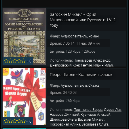
Загоскин Михаил - Юрий
Милославский, или Русские в 1612
году
Жанр:
,
Аудиоспектакль
Роман
Время: 7:05:14, 11 час 09 мин
Битрейд: 128 kbps, 128kbps
Исполнитель:
,
Пономарев Александр
-
0
,
,
Днепровский Константин
Ильин Илья
,
,
Исаев Илья
Семёнова Дарья
Бордуков
Перро Шарль - Коллекция сказок
,
,
Александр
Колесников Сергей
Кузнецов
,
,
Анатолий
Ярославцев Андрей
Гейхман
,
,
,
Марк
Морачева Галина
Кутасов Сергей
Жанр:
,
Аудиоспектакль
Сказка
,
,
Лученко Юрий
Надеждина Татьяна
Время: 04:40:03
Писаренко Дми
Битрейд: 256 kbps
Исполнитель:
,
,
Плотников Борис
Дуров Лев
,
,
Назаров Дмитрий
Кузнецов Алексей
,
,
Шорохова Ольга
Васьков Михаил
-
0
,
,
Покровская Алина
Васильева Ольга