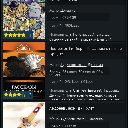
Жанр:
Детектив
Время: 02:54:39
Битрейд: 192kbps
Исполнитель:
,
Пономарев Александр
-
1
,
,
Стычкин Евгений
Писаренко Дмитрий
,
,
Автух Ирина
Гейхман Марк
Кутасов Сергей
Честертон Гилберт - Рассказы о патере
Брауне
Жанр:
,
Аудиоспектакль
Детектив
Время: 68 минут 50 секунд, 06 ч.
00 мин.
Битрейд: 245 kbps, 64 kbps
Исполнитель:
,
Стычкин Евгений
Писаренко
-
3
,
,
Дмитрий
Пономарев Александр
Кутасов
,
,
,
Сергей
Гейхман Марк
Автух Ирина
Дрыжак
Владимир
Андреев Леонид - Полет
Жанр:
,
Аудиоспектакль
Классика
Время: 01:08:38