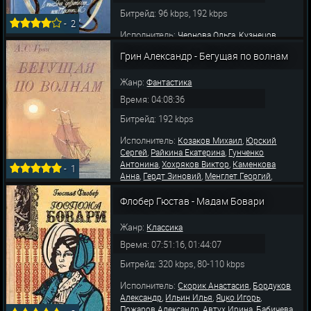
Битрейд: 96 kbps, 192 kbps
-
2
Исполнитель:
,
Чернова Ольга
Кузнецов
,
,
,
Анатолий
Дуров Лев
Пожаров Александр
Грин Александр - Бегущая по волнам
,
,
Гейхман Марк
Писаренко Дмитрий
Ильин
,
,
,
Илья
Веселкина Татьяна
Автух Ирина
,
,
Жанр:
Казаринова Елена
Бордуков Александр
Фантастика
,
Кузнецова Ольга
Шорохова Ольга
Время: 04:08:36
Битрейд: 192 kbps
Исполнитель:
,
Козаков Михаил
Юрский
,
,
Сергей
Райкина Екатерина
Гунченко
,
,
Антонина
Хохряков Виктор
Каменкова
-
1
,
,
,
Анна
Гердт Зиновий
Менглет Георгий
,
,
Губанов Леонид
Левинсон Борис
Иванов
,
,
,
Борис
Сафонов В.
Погоржельский Михаил
Флобер Гюстав - Мадам Бовари
,
,
Цейц Сергей
Мазихин Юрий
Казаков Сергей
Жанр:
Классика
Время: 07:51:16, 01:44:07
Битрейд: 320 kbps, 80-110 kbps
Исполнитель:
,
Скорик Анастасия
Бордуков
,
,
,
Александр
Ильин Илья
Яцко Игорь
,
,
Пожаров Александр
Автух Ирина
Бабичева