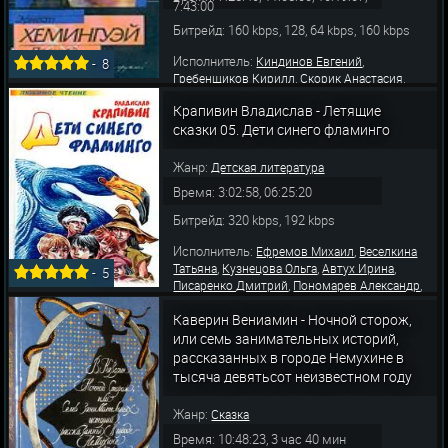
7:43:00
Битрейд: 160 kbps, 128, 64 kbps, 160 kbps
Исполнитель:
,
Киндинов Евгений
-
8
,
,
Гребенщиков Кирилл
Скорик Анастасия
,
,
Казаков Сергей
Токарев Борис
Вещев
Крапивин Владислав - Летящие
,
,
,
Сергей
Бобров Александр
Ташков Андрей
сказки 05. Дети синего фламинго
,
,
Карасик Константин
Джабраилова Мадлен
,
,
,
Автух Ирина
Зима Олег
Мясников Алексей
,
,
Пахомов Александр
Форостенко Олег
Мор
Жанр:
Детская литература
Время: 3:02:58, 06:25:20
Битрейд: 320 kbps, 192 kbps
Исполнитель:
,
Ефремов Михаил
Веселкина
,
,
,
Татьяна
Кузнецова Ольга
Автух Ирина
-
5
,
,
Писаренко Дмитрий
Пономарев Александр
,
Шкловский Михаил
Красильникова
,
,
Каверин Вениамин - Ночной сторож,
Василиса
Красильников Данила
Детское
радио
или семь занимательных историй,
рассказанных в городе Немухине в
тысяча девятьсот неизвестном году
Жанр:
Сказка
Время: 10:48:23, 3 час 40 мин