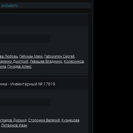
|
алфавиту
,
,
,
ва Любовь
Гейхман Марк
Габриэлян Сергей
,
,
саренко Дмитрий
Левашев Владимир
Колесников
,
рина
Груздев Алекс
енка - Инвентаpный № 17819
,
,
оградов Диомид
Сторожик Валерий
Кузнецова
,
Литвинов Иван