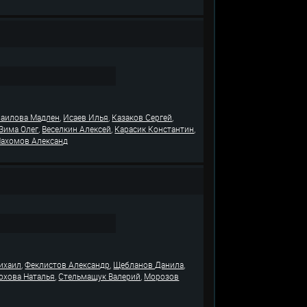
,
,
,
аилова Мадлен
Исаев Илья
Казаков Сергей
,
,
,
Зима Олег
Веселкин Алексей
Карасик Константин
Пахомов Александ
,
,
,
ихаил
Феклистов Александр
Щебланов Данила
,
,
охова Наталья
Стельмащук Валерий
Морозов