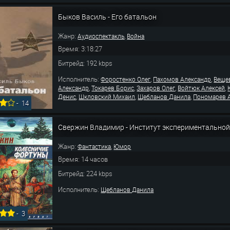
Быков Василь - Его батальон
Жанр:
,
Аудиоспектакль
Война
Время: 3:18:27
Битрейд: 192 kbps
Исполнитель:
,
,
Форостенко Олег
Пахомов Александр
Веще
,
,
,
,
Александр
Токарев Борис
Захаров Олег
Войтюк Алексей
,
,
,
Денис
Шкловский Михаил
Щебланов Данила
Пономарев 
-
14
Свержин Владимир - Институт экспериментальной
Жанр:
,
Фантастика
Юмор
Время: 14 часов
Битрейд: 224 kbps
Исполнитель:
Щебланов Данила
-
3