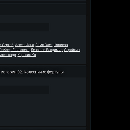
,
,
,
в Сергей
Исаев Илья
Зима Олег
Новиков
,
,
Кюблер Елизавета
Левашев Владимир
Сарайкин
,
Александр
Карасик Ко
 истории 02. Колесничие фортуны