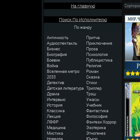
На главную
Сортиро
Поиск По Исполнителю
По жанру
Античность
Притча
Аудиоспектакль
Приключения
Бизнес
Проза
Биография
Психология
Боевик
Публицистика
Война
Религия
Вселенная метро
Роман
2033
Сказка
Детектив
Стихи
Детская литература
Триллер
Драма
Трэш
Интервью
Ужасы
История
Учебник
Классика
Фантастика
Лекция
Философия
ЛФФР
Фэнтези
Хоррор
Медицина
Эзотерика
Мистика
Этногенез
Новелла
Юмор