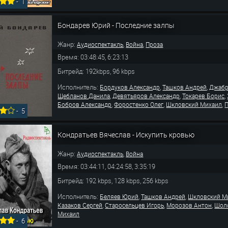
-
1
Бондарев Юрий - Последние залпы
Жанр:
,
,
Аудиоспектакль
Война
Проза
Время: 03:48:45, 6:23:13
Битрейд: 192kbps, 96 kbps
Исполнитель:
,
,
Бордуков Александр
Ташков Андрей
Джабр
,
,
,
Щебланов Данила
Девятьяров Александр
Токарев Борис
,
,
,
Бобров Александр
Форостенко Олег
Шкловский Михаил
-
5
Кондратьев Вячеслав - Искупить кровью
Жанр:
,
Аудиоспектакль
Война
Время: 03:44:11, 04:24:58, 3:35:19
Битрейд: 192 kbps, 128 kbps, 256 kbps
Исполнитель:
,
,
Беляев Юрий
Ташков Андрей
Шкловский М
,
,
,
Казаков Сергей
Старосельцев Игорь
Морозов Антон
Шол
Михаил
-
6