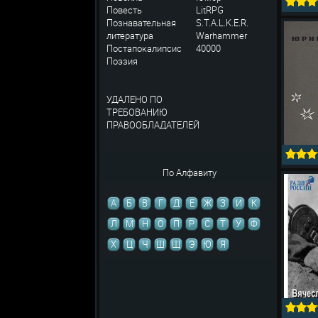
Повесть
LitRPG
Познавательная
S.T.A.L.K.E.R.
литература
Warhammer
Постапокалипсис
40000
Поэзия
УДАЛЕНО ПО
ТРЕБОВАНИЮ
ПРАВООБЛАДАТЕЛЕЙ
По Алфавиту
А
Б
В
Г
Д
Е
Ж
З
И
К
Л
М
Н
О
П
Р
С
Т
У
Ф
Х
Ц
Ч
Ш
Щ
Э
Ю
Я