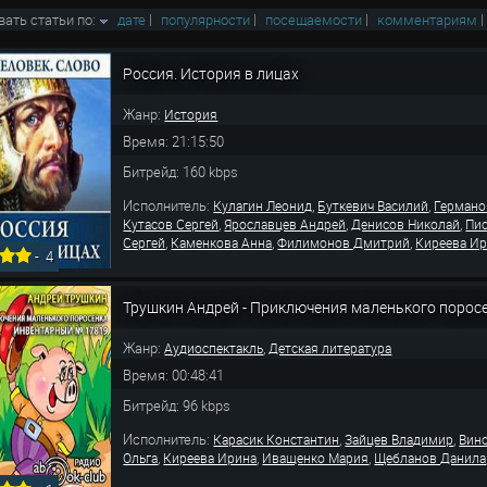
вать статьи по:
дате
|
популярности
|
посещаемости
|
комментариям
Россия. История в лицах
Жанр:
История
Время: 21:15:50
Битрейд: 160 kbps
Исполнитель:
,
,
Кулагин Леонид
Буткевич Василий
Германо
,
,
,
Кутасов Сергей
Ярославцев Андрей
Денисов Николай
Пи
,
,
,
Сергей
Каменкова Анна
Филимонов Дмитрий
Киреева И
-
4
Трушкин Андрей - Приключения маленького поpос
Жанр:
,
Аудиоспектакль
Детская литература
Время: 00:48:41
Битрейд: 96 kbps
Исполнитель:
,
,
Карасик Константин
Зайцев Владимир
Вин
,
,
,
Ольга
Киреева Ирина
Иващенко Мария
Щебланов Данила