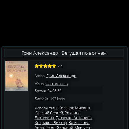
Грин Александр - Бегущая по волнам
-
1
Грин Александр
Автор:
Фантастика
Жанр:
Время: 04:08:36
Битрейт: 192 kbps
Козаков Михаил
Исполнитель:
,
Юрский Сергей
Райкина
,
Екатерина
Гунченко Антонина
,
,
Хохряков Виктор
Каменкова
,
Анна
Гердт Зиновий
Менглет
,
,