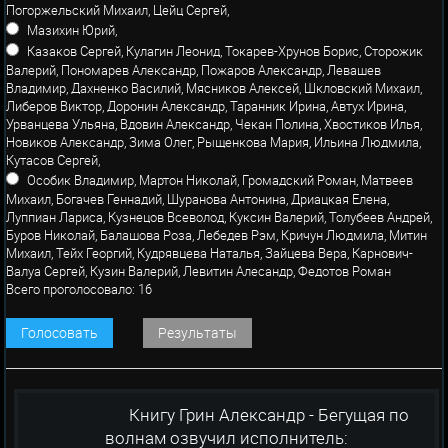
Погоржельский Михаил, Цейц Сергей,
Мазихин Юрий,
Казаков Сергей, Кулагин Леонид, Токарев-Хрунов Борис, Сторожик
Валерий, Пономарев Александр, Пожаров Александр, Левашев
Владимир, Дахненко Василий, Мясников Алексей, Шкловский Михаил,
Либеров Виктор, Доронин Александр, Таранник Ирина, Автух Ирина,
Урванцева Ульяна, Вдовин Александр, Чекан Полина, Хвостиков Илья,
Новиков Александр, Зима Олег, Рыщенкова Мария, Ильина Людмила,
Кутасов Сергей,
Особик Владимир, Мартон Николай, Громадский Роман, Матвеев
Михаил, Богачев Геннадий, Шуранова Антонина, Дриацкая Елена,
Луппиан Лариса, Кузнецов Всеволод, Куксин Валерий, Толубеев Андрей,
Буров Николай, Балашова Роза, Лебедев Рэм, Кричун Людмила, Митин
Михаил, Тейх Георгий, Кудрявцева Наталья, Зайцева Вера, Карнович-
Валуа Сергей, Кузин Валерий, Левитин Алесандр, Федотов Роман
Всего проголосовало: 16
Голосовать
Результаты
Книгу Грин Александр - Бегущая по
волнам озвучил исполнитель: