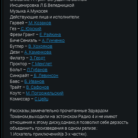
Инсценировка Л.Б.Веледницкой
Музыка А.Мукосея
Действующие лица и исполнители:
Гарвей –
М. Козаков
Гез –
С. Юрский
Фрези Грант –
Е. Райкина
Биче Сениэль –
А. Гунченко
Бутлер –
В. Хохряков
Дези –
А. Каменкова
Филатр –
З. Гердт
Проктор –
Г. Менглет
Больт –
Л.Губанов
Синкрайт –
Б. Левинсон
Бавс –
Б. Иванов
Трайт –
В. Сафонов
Коутс –
М. Погоржельский
Комиссар –
С.Цейц
Рассказы,замечательно прочитанные Эдуардом
Томаном,выходили на эстонском Радио 4 и не имеют
отношения к этому диску,однако,я позволил себе дерзость
объединить произведения в одном релизе.:
1.Искатель приключений(в 3-х частях).