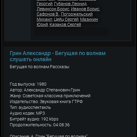
Георгий
Губанов Леонид
,
,
Левинсон Борис
Иванов Борис
,
,
Сафонов В.
Погоржельский
,
Михаил
Цейц Сергей
Мазихин
,
,
Юрий
Казаков Сергей
,
Грин Александр - Бегущая по волнам
слушать онлайн
Бегущая по волнам.Рассказы
Год выпуска: 1980
Автор: Александр Степанович Грин
Жанр: Советская классика приключений
Издательство: Звуковая книга ГТРФ
Тип: аудиоспектакль
Аудио кодек: MP3
Битрейт аудио: 192 kbps
Продолжительность: 04:08:36
Описание: А. Грин "Бегущая по волнам"