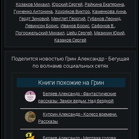
,
,
,
Козаков Михаил
Юрский Сергей
Райкина Екатерина
,
,
,
Гунченко Антонина
Хохряков Виктор
Каменкова Анна
,
,
,
Гердт Зиновий
Менглет Георгий
Губанов Леонид
,
,
,
Левинсон Борис
Иванов Борис
Сафонов В.
,
,
,
Погоржельский Михаил
Цейц Сергей
Мазихин Юрий
Казаков Сергей
Поделится новостью Грин Александр - Бегущая
по волнамв социальных сетях
Книги похожие на Грин
Александр - Бегущая по волнам
Беляев Александр - Фантастические
рассказы: Замок ведьм. Над бездной
Куприн Александр - Колесо времени.
Рассказы
Беляев Александр - Мертвая голова