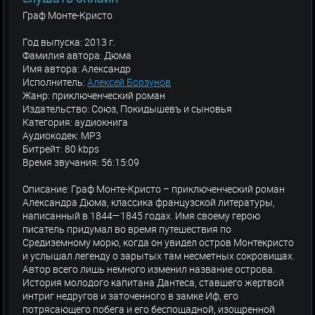
Граф Монте-Кристо
Год выпуска: 2013 г.
Фамилия автора: Дюма
Имя автора: Александр
Исполнитель:
Алексей Борзунов
Жанр: приключенческий роман
Издательство: Союз, Покидышевъ и сыновья
Категория: аудиокнига
Аудиокодек: MP3
Битрейт: 80 kbps
Время звучания: 56:15:09
Описание: Граф Монте-Кристо – приключенческий роман
Александра Дюма, классика французской литературы,
написанный в 1844—1845 годах. Имя своему герою
писатель придумал во время путешествия по
Средиземному морю, когда он увидел остров Монтекристо
и услышал легенду о зарытых там несметных сокровищах.
Автор всего лишь немного изменил название острова.
История молодого капитана Дантеса, ставшего жертвой
интриг недругов и заточенного в замке Иф, его
потрясающего побега и его беспощадной, изощренной