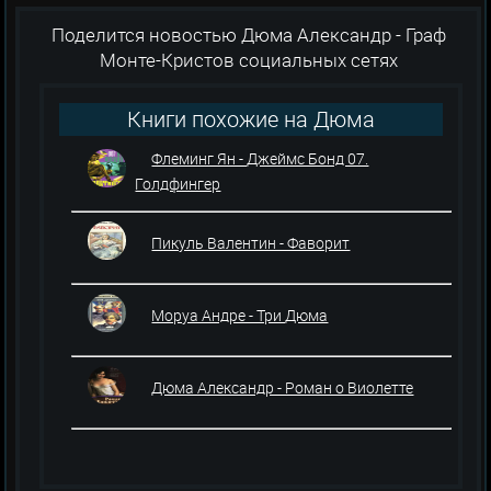
Поделится новостью Дюма Александр - Граф
Монте-Кристов социальных сетях
Книги похожие на Дюма
Александр - Граф Монте-Кристо
Флеминг Ян - Джеймс Бонд 07.
Голдфингер
Пикуль Валентин - Фаворит
Моруа Андре - Три Дюма
Дюма Александр - Роман о Виолетте