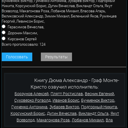
Бучменюк Виктор, Гунченко Антонина, Зубарев Виктор, Подгорный
Никита, Корсунский Борис, Дугин Вячеслав, Викландт Ольга, Якут
Всеволод, Макагонова Роза, Лобанов Михаил, Власова Агарь,
Великовский Александр, Зимин Михаил, Беленький Яков, Румянцев
Георгий, Левинсон Борис,
Герасимов Вячеслав,
Доронин Максим,
Кирсанов Сергей
Всего проголосовало: 124
Голосовать
Результаты
Книгу Дюма Александр - Граф Монте-
Кристо озвучил исполнитель:
,
,
,
Борзунов Алексей
Плятт Ростислав
Весник Евгений
,
,
,
Суховерко Рогволд
Иванов Борис
Бучменюк Виктор
,
,
,
Гунченко Антонина
Зубарев Виктор
Подгорный Никита
,
,
,
Корсунский Борис
Дугин Вячеслав
Викландт Ольга
Якут
,
,
,
Всеволод
Макагонова Роза
Лобанов Михаил
Вла