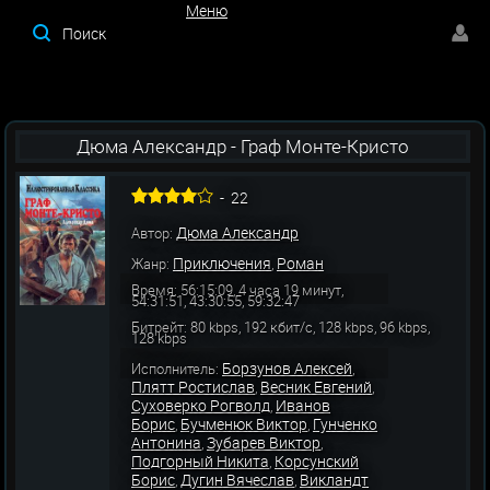
Меню
Меню
Дюма Александр - Граф Монте-Кристо
-
22
Дюма Александр
Автор:
Приключения
Роман
Жанр:
,
Время: 56:15:09, 4 часа 19 минут,
54:31:51, 43:30:55, 59:32:47
Битрейт: 80 kbps, 192 кбит/с, 128 kbps, 96 kbps,
128 kbps
Борзунов Алексей
Исполнитель:
,
Плятт Ростислав
Весник Евгений
,
,
Суховерко Рогволд
Иванов
,
Борис
Бучменюк Виктор
Гунченко
,
,
Антонина
Зубарев Виктор
,
,
Подгорный Никита
Корсунский
,
Борис
Дугин Вячеслав
Викландт
,
,