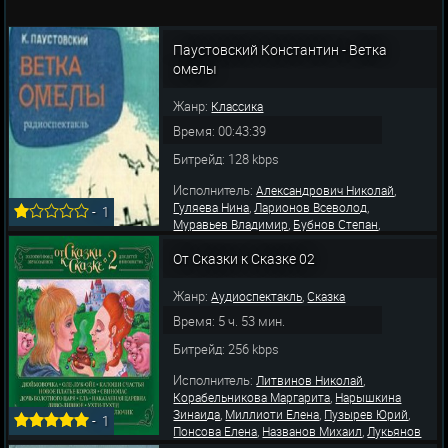
Паустовский Константин - Ветка
омелы
Жанр:
Классика
Время: 00:43:39
Битрейд: 128 kbps
Исполнитель:
,
Александрович Николай
,
,
Гуляева Нина
Ларионов Всеволод
-
1
,
,
Муравьев Владимир
Бубнов Степан
,
,
Горбатов Александр
Юрьев Александр
,
От Сказки к Сказке 02
Власов Игорь
Тарасов Андрей
Жанр:
,
Аудиоспектакль
Сказка
Время: 5 ч. 53 мин.
Битрейд: 256 kbps
Исполнитель:
,
Литвинов Николай
,
Корабельникова Маргарита
Нарышкина
,
,
,
Зинаида
Миллиоти Елена
Пузырев Юрий
-
1
,
,
Понсова Елена
Названов Михаил
Лукьянов