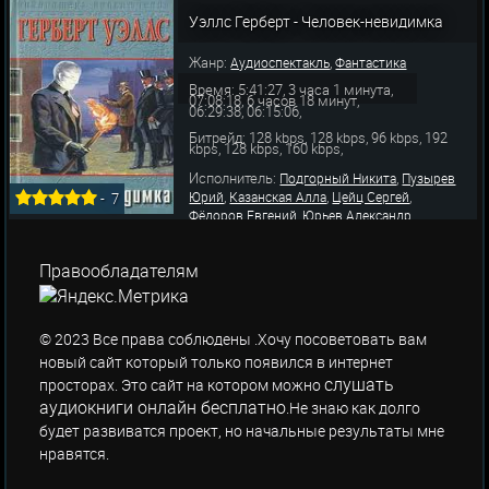
,
,
Александр
Бабанова Мария
Сперантова
,
,
Валентина
Грибков Владимир
Львова
Уэллс Герберт - Человек-невидимка
,
,
,
Наталья
Ильина Антонида
Пирогов Леонид
Тутыш
Жанр:
,
Аудиоспектакль
Фантастика
Время: 5:41:27, 3 часа 1 минута,
07:08:18, 6 часов 18 минут,
06:29:38, 06:15:06,
Битрейд: 128 kbps, 128 kbps, 96 kbps, 192
kbps, 128 kbps, 160 kbps,
Исполнитель:
,
Подгорный Никита
Пузырев
,
,
,
Юрий
Казанская Алла
Цейц Сергей
-
7
,
,
Фёдоров Евгений
Юрьев Александр
,
,
Муравьев Владимир
Ханаева Евгения
,
,
Осенев Владимир
Полевой Алексей
Правообладателям
,
,
Карапетян Артем
Клюев Борис
Сазонтьев
,
,
Сергей
Леонтьев Авангард
Ковалев
,
Алексей
Хорлин
© 2023 Все права соблюдены .Хочу посоветовать вам
новый сайт который только появился в интернет
слушать
просторах. Это сайт на котором можно
аудиокниги онлайн бесплатно
.Не знаю как долго
будет развиватся проект, но начальные результаты мне
нравятся.