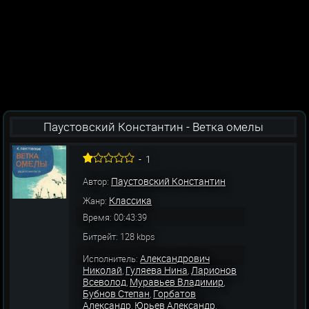
Паустовский Константин - Ветка омелы
-
1
Паустовский Константин
Автор:
Классика
Жанр:
Время: 00:43:39
Битрейт: 128 kbps
Александрович
Исполнитель:
Николай
Гуляева Нина
Ларионов
,
,
Всеволод
Муравьев Владимир
,
,
Бубнов Степан
Горбатов
,
Александр
Юрьев Александр
,
,