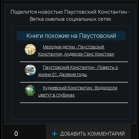
Поделится новостью Паустовский Константин -
Ветка омелыв социальных сетях
Книги похожие на Паустовский
Константин - Ветка омелы
Мелодия-детям - Паустовский
Константин, Андерсен Ганс Христиан
Паустовский Константин - Повесть о
жизни 01. Далекие годы
Кудиевский Константин - Водоросли
цветут в глубинах
0
ДОБАВИТЬ КОММЕНТАРИЙ