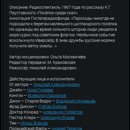
Описание: Радиоспектакль 1967 года по рассказу К.Г.
Паустовского «Посёлок среди скал».
Аннотация Гостелерадиофонда: «Пароходы никогда не
подходили к берегам маленького шотландского посёлка.
Но однажды во время сильного шторма люди увидели в
море судно под советским флагом. Необычное событие
всколыхнуло Иверсайд. В знак дружбы русские моряки
получили ветку омелы...»
Автор инсценировки: Ольга Москвичёва
Редактор передачи: М. Краковская
Режиссёр: Николай Александрович
Действующие лица и исполнители:
От автора —
Николай Александрович
Джейн —
Нина Гуляева
Кингли —
Всеволод Ларионов
Джон — Старое Ведро —
Владимир Муравьёв
Фрэд Диксон —
Степан Бубнов
Доктор Конрад —
Александр Горбатов
Пастор Кларк —
Александр Юрьев
Тэм —
Игорь Власов
Полицейский Фэрти —
Андрей Тарасов