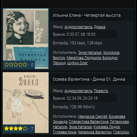
Ильина Елена - Четвертая высота
Жанр:
,
Аудиоспектакль
Драма
Время: 0:35:57, 08:18:00
Битрейд: 192 kbps, 128 kbps
Исполнитель:
,
Энке Наталья
Хохряков
,
,
Виктор
Маратова Людмила
Бородин
,
Леонид
Шубин Олег
-
0
Осеева Валентина - Динка 01. Динка
Жанр:
,
Аудиоспектакль
Повесть
Время: 02:34:59, 26:29:18
Битрейд: 128, 96 Кбит/с
Исполнитель:
,
Некрасов Сергей
Бокарева
,
,
Зинаида
Сперантова Валентина
Литвинова
,
,
,
Наталия
Энке Наталья
Князева Лидия
-
7
,
,
Гуляева Нина
Червяков Валентин
Глаголин