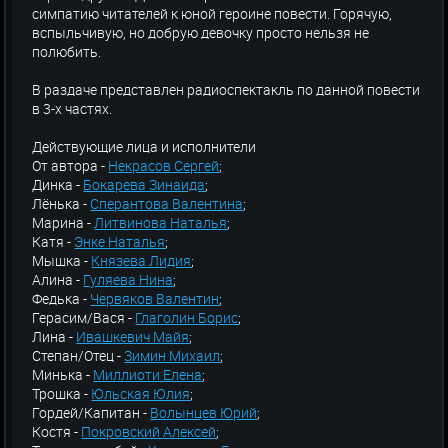
симпатию читателей к юной героине повести. Горячую,
вспыльчивую, но добрую девочку просто нельзя не
полюбить.
В раздаче представлен радиоспектакль по данной повести
в 3-х частях.
Действующие лица и исполнители
От автора -
Некрасов Сергей
;
Динка -
Бокарева Зинаида
;
Лёнька -
Сперантова Валентина
;
Марина -
Литвинова Наталья
;
Катя -
Энке Наталья
;
Мышка -
Князева Лидия
;
Алина -
Гуляева Нина
;
Федька -
Червяков Валентин
;
Герасим/Вася -
Глаголин Борис
;
Лина -
Ивашкевич Майя
;
Степан/Отец -
Зимин Михаил
;
Минька -
Миллиоти Елена
;
Трошка -
Юльская Юлия
;
Гордей/Капитан -
Волынцев Юрий
;
Костя -
Покровский Алексей
;