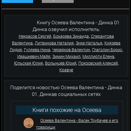
Книгу Осеева Валентина - Динка 01.
Динка озвучил исполнитель:
,
,
Некрасов Сергей
Бокарева Зинаида
Сперантова
,
,
,
Валентина
Литвинова Наталия
Энке Наталья
Князева
,
,
,
,
Лидия
Гуляева Нина
Червяков Валентин
Глаголин Борис
,
,
,
Ивашкевич Майя
Зимин Михаил
Миллиоти Елена
,
,
,
Юльская Юлия
Волынцев Юрий
Покровский Алексей
Кравче
Поделится новостью Осеева Валентина - Динка
01. Динкав социальных сетях
Книги похожие на Осеева
Валентина - Динка 01. Динка
Осеева Валентина - Васек Трубачев и его
товарищи