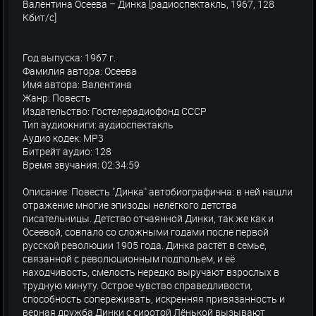
Валентина Осеева – Динка [радиоспектакль, 1967, 128
Кбит/с]
Год выпуска: 1967 г.
Фамилия автора: Осеева
Имя автора: Валентина
Жанр: Повесть
Издательство: Гостелерадиофонд СССР
Тип аудиокниги: аудиоспектакль
Аудио кодек: MP3
Битрейт аудио: 128
Время звучания: 02:34:59
Описание: Повесть "Динка" автобиографична: в ней нашли
отражение многие эпизоды нелёгкого детства
писательницы. Детство отчаянной Динки, так же как и
Осеевой, совпало со сложными годами после первой
русской революции 1905 года. Динка растёт в семье,
связанной с революционным подпольем, и её
находчивость, смелость нередко выручают взрослых в
трудную минуту. Острое чувство справедливости,
способность сопереживать, искренняя привязанность и
верная дружба Динки с сиротой Лёнькой вызывают