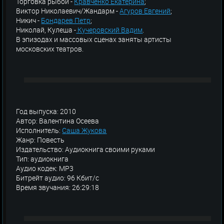
Торговка рыбой -
Кравченко Екатерина
;
Виктор Николаевич/Жандарм -
Агуров Евгений
;
Никич -
Бондарев Петр
;
Николай, Кулеша -
Кучеровский Вадим
.
В эпизодах и массовых сценах заняты артисты
московских театров.
Год выпуска: 2010
Автор: Валентина Осеева
Исполнитель:
Саша Жукова
Жанр: Повесть
Издательство: Аудиокнига своими руками
Тип: аудиокнига
Аудио кодек: MP3
Битрейт аудио: 96 Кбит/с
Время звучания: 26:29:18