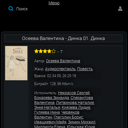
Меню
Меню
Осеева Валентина - Динка 01. Динка
-
7
Осеева Валентина
Автор:
Аудиоспектакль
Повесть
Жанр:
,
Время: 02:34:59, 26:29:18
Битрейт: 128, 96 Кбит/с
Некрасов Сергей
Исполнитель:
,
Бокарева Зинаида
Сперантова
,
Валентина
Литвинова Наталия
,
,
Энке Наталья
Князева Лидия
,
,
Гуляева Нина
Червяков
,
Валентин
Глаголин Борис
,
,
Ивашкевич Майя
Зимин Михаил
,
,
Миллиоти Елена
Юльская Юлия
,
,