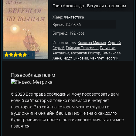
,
,
,
Мария
Мамаева Нина
Адасинский Даня
Грин Александр - Бегущая по волнам
,
,
Бобров Сергей
Осколкова Ксения
Тихомирова
Жанр:
Фантастика
Время: 04:08:36
Битрейд: 192 kbps
Исполнитель:
,
Козаков Михаил
Юрский
,
,
Сергей
Райкина Екатерина
Гунченко
,
,
Антонина
Хохряков Виктор
Каменкова
-
1
,
,
,
Анна
Гердт Зиновий
Менглет Георгий
,
,
Губанов Леонид
Левинсон Борис
Иванов
,
,
,
Борис
Сафонов В.
Погоржельский Михаил
,
,
Цейц Сергей
Мазихин Юрий
Казаков Сергей
Правообладателям
© 2023 Все права соблюдены .Хочу посоветовать вам
новый сайт который только появился в интернет
слушать
просторах. Это сайт на котором можно
аудиокниги онлайн бесплатно
.Не знаю как долго
будет развиватся проект, но начальные результаты мне
нравятся.