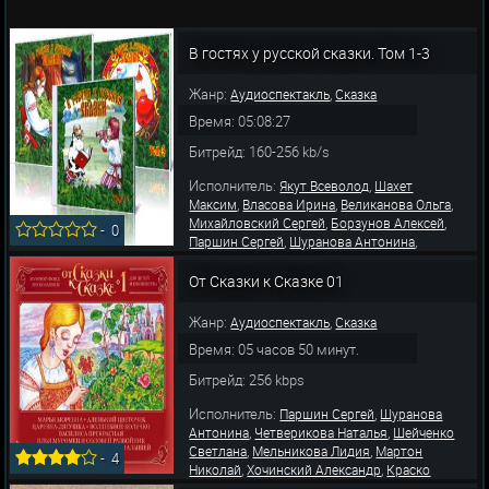
В гостях у русской сказки. Том 1-3
Жанр:
,
Аудиоспектакль
Сказка
Время: 05:08:27
Битрейд: 160-256 kb/s
Исполнитель:
,
Якут Всеволод
Шахет
,
,
,
Максим
Власова Ирина
Великанова Ольга
,
,
Михайловский Сергей
Борзунов Алексей
-
0
,
,
Паршин Сергей
Шуранова Антонина
,
,
Четверикова Наталья
Пельтцер Татьяна
,
,
Марушина Нина
Лебедев Михаил
Пыльнова
От Сказки к Сказке 01
,
,
Зоя
Желдин Константин
Радунская
Виктори
Жанр:
,
Аудиоспектакль
Сказка
Время: 05 часов 50 минут.
Битрейд: 256 kbps
Исполнитель:
,
Паршин Сергей
Шуранова
,
,
Антонина
Четверикова Наталья
Шейченко
,
,
Светлана
Мельникова Лидия
Мартон
-
4
,
,
Николай
Хочинский Александр
Краско
,
,
Иван
Окулевич Олег
Призван-Соколова