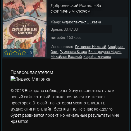
,
,
Александр
Вещев Сергей
Филимонов
Добровенский Роальд - За
,
,
,
Дмитрий
Шолохова Елена
Семисынов Олег
скрипичным ключом
Гейх
Жанр:
,
Аудиоспектакль
Сказка
Время: 00:47:03
Битрейд: 160 kbps
Исполнитель:
,
Литвинов Николай
Анофриев
,
,
,
Олег
Румянова Клара
Виноградова Мария
-
0
,
Михайлов Василий
Корабельникова
,
,
Маргарита
Абдулов Всеволод
Кубацкий
,
,
,
Анатолий
Лекарев Валерий
Тарасов Андрей
,
,
Аугшкап Агрий
Давыдов Тигран
Папанов
Правообладателям
,
Анатолий
Енютина Вера
© 2023 Все права соблюдены .Хочу посоветовать вам
новый сайт который только появился в интернет
слушать
просторах. Это сайт на котором можно
аудиокниги онлайн бесплатно
.Не знаю как долго
будет развиватся проект, но начальные результаты мне
нравятся.