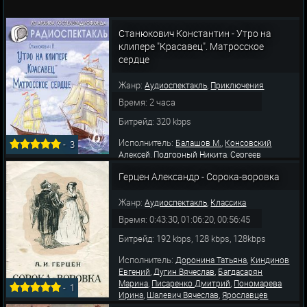
Станюкович Константин - Утро на
клипере "Красавец". Матросское
сердце
Жанр:
,
Аудиоспектакль
Приключения
Время: 2 часа
Битрейд: 320 kbps
Исполнитель:
,
Балашов М.
Консовский
-
3
,
,
Алексей
Подгорный Никита
Сергеев
,
,
Геннадий
Доронин Виталий
Сайфулин
Герцен Александр - Сорока-воровка
,
,
,
Геннадий
Савич Юрий
Куликов Георгий
,
,
Головин Владимир
Садовский Пров
Клюев
,
,
,
Борис
Анисимов Вячеслав
Ткаченко Виктор
Жанр:
,
Аудиоспектакль
Классика
,
,
Ханов Александр
Лукьянов Сергей
Козло
Время: 0:43:30, 01:06:20, 00:56:45
Битрейд: 192 kbps, 128 kbps, 128kbps
Исполнитель:
,
Доронина Татьяна
Киндинов
,
,
Евгений
Дугин Вячеслав
Багдасарян
,
,
Марина
Писаренко Дмитрий
Пономарева
-
1
,
,
Ирина
Шалевич Вячеслав
Ярославцев
,
,
Андрей
Бордуков Александр
Пономарев